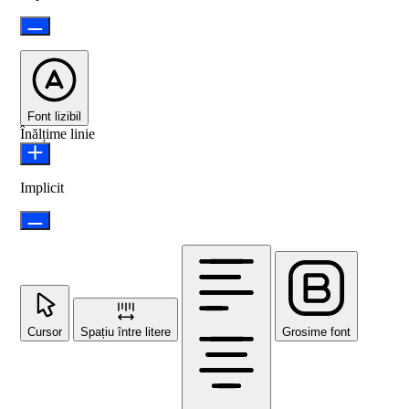
Font lizibil
Înălțime linie
Implicit
Cursor
Spațiu între litere
Grosime font