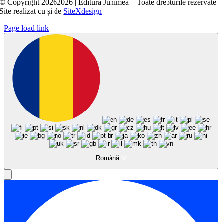
© Copyright
20262026 | Editura Junimea – Toate drepturile rezervate |
Site realizat cu
și
de
SiteXdesign
Page load link
Română