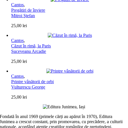
Cantos
,
Pregătiri de înviere
Mitroi Ştefan
25,00
lei
Cantos
,
Căzut în rimă, la Paris
Suceveanu Arcadie
25,00
lei
Cantos
,
Printre vânătorii de orbi
Vulturescu George
25,00
lei
Fondată în anul 1969 (primele cărți au apărut în 1970), Editura
Junimea a crescut constant, prin promovarea, cu precădere, a culturii
naţionale, acordând atenţie creaţiilor românilor de pretutindeni,