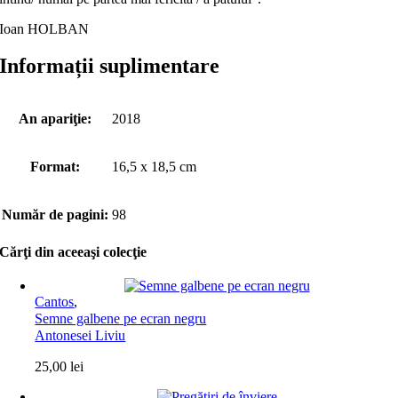
Ioan HOLBAN
Informații suplimentare
An apariţie:
2018
Format:
16,5 x 18,5 cm
Număr de pagini:
98
Cărţi din aceeaşi colecţie
Cantos
,
Semne galbene pe ecran negru
Antonesei Liviu
25,00
lei