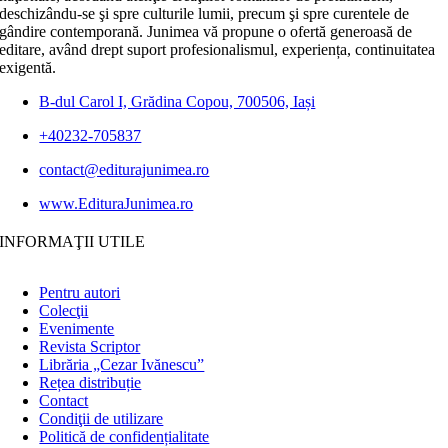
deschizându-se şi spre culturile lumii, precum şi spre curentele de
gândire contemporană. Junimea vă propune o ofertă generoasă de
editare, având drept suport profesionalismul, experiența, continuitatea
exigentă.
B-dul Carol I, Grădina Copou, 700506, Iași
+40232-705837
contact@editurajunimea.ro
www.EdituraJunimea.ro
INFORMAŢII UTILE
Pentru autori
Colecţii
Evenimente
Revista Scriptor
Librăria „Cezar Ivănescu”
Rețea distribuție
Contact
Condiţii de utilizare
Politică de confidențialitate