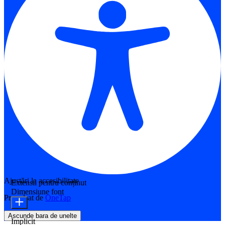
Ajustări la accesibilitate
Extensii pentru conținut
Dimensiune font
Propulsat de
OneTap
Ascunde bara de unelte
Implicit