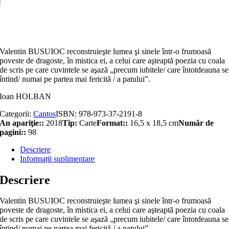
scris
Adaugă în coș
Valentin BUSUIOC reconstruieşte lumea şi sinele într-o frumoasă
poveste de dragoste, în mistica ei, a celui care aşteaptă poezia cu coala
de scris pe care cuvintele se aşază „precum iubitele/ care întotdeauna se
întind/ numai pe partea mai fericită / a patului”.
Ioan HOLBAN
Categorii:
Cantos
ISBN:
978-973-37-2191-8
An apariţie::
2018
Tip:
Carte
Format::
16,5 x 18,5 cm
Număr de
pagini::
98
Descriere
Informații suplimentare
Descriere
Valentin BUSUIOC reconstruieşte lumea şi sinele într-o frumoasă
poveste de dragoste, în mistica ei, a celui care aşteaptă poezia cu coala
de scris pe care cuvintele se aşază „precum iubitele/ care întotdeauna se
întind/ numai pe partea mai fericită / a patului”.