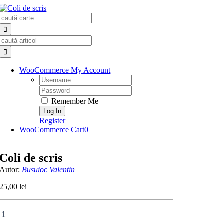
Skip
Search
to
for:
content
Search
for:
WooCommerce My Account
Username:
Password:
Remember Me
Register
WooCommerce Cart
0
Coli de scris
Autor:
Busuioc Valentin
25,00
lei
Cantitate
Coli
de