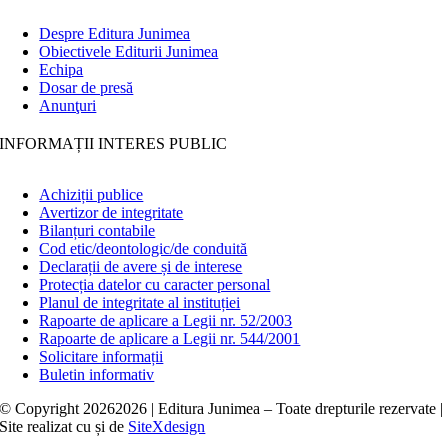
Despre Editura Junimea
Obiectivele Editurii Junimea
Echipa
Dosar de presă
Anunţuri
INFORMAȚII INTERES PUBLIC
Achiziții publice
Avertizor de integritate
Bilanțuri contabile
Cod etic/deontologic/de conduită
Declarații de avere și de interese
Protecția datelor cu caracter personal
Planul de integritate al instituției
Rapoarte de aplicare a Legii nr. 52/2003
Rapoarte de aplicare a Legii nr. 544/2001
Solicitare informații
Buletin informativ
© Copyright
20262026 | Editura Junimea – Toate drepturile rezervate |
Site realizat cu
și
de
SiteXdesign