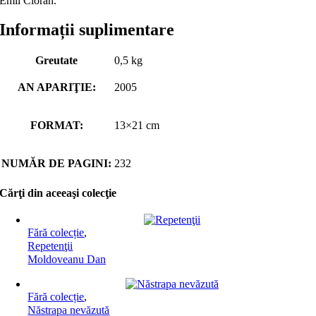
Emil Cioran.
Informații suplimentare
Greutate
0,5 kg
AN APARIŢIE:
2005
FORMAT:
13×21 cm
NUMĂR DE PAGINI:
232
Cărţi din aceeaşi colecţie
Fără colecție
,
Repetenţii
Moldoveanu Dan
Fără colecție
,
Năstrapa nevăzută