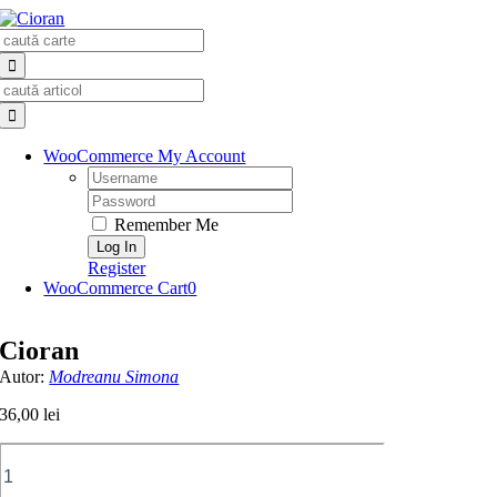
Skip
Search
to
for:
content
Search
for:
WooCommerce My Account
Username:
Password:
Remember Me
Register
WooCommerce Cart
0
Cioran
Autor:
Modreanu Simona
36,00
lei
Cantitate
Cioran