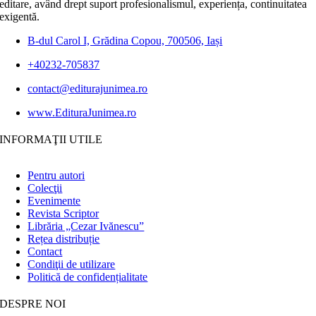
editare, având drept suport profesionalismul, experiența, continuitatea
exigentă.
B-dul Carol I, Grădina Copou, 700506, Iași
+40232-705837
contact@editurajunimea.ro
www.EdituraJunimea.ro
INFORMAŢII UTILE
Pentru autori
Colecţii
Evenimente
Revista Scriptor
Librăria „Cezar Ivănescu”
Rețea distribuție
Contact
Condiţii de utilizare
Politică de confidențialitate
DESPRE NOI