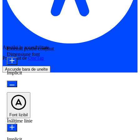
Ajustări la accesibilitate
Extensii pentru conținut
Dimensiune font
Propulsat de
OneTap
Ascunde bara de unelte
Implicit
Font lizibil
Înălțime linie
Implicit