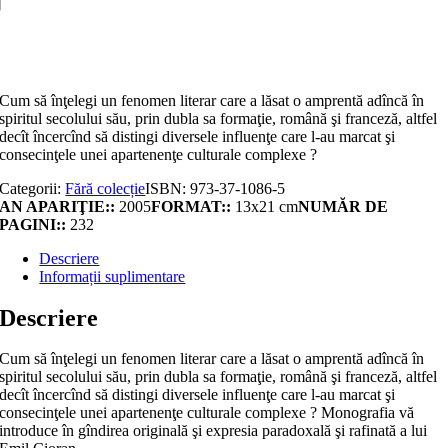
Adaugă în coș
Cum să înţelegi un fenomen literar care a lăsat o amprentă adîncă în
spiritul secolului său, prin dubla sa formaţie, română şi franceză, altfel
decît încercînd să distingi diversele influenţe care l-au marcat şi
consecinţele unei apartenenţe culturale complexe ?
Categorii:
Fără colecție
ISBN:
973-37-1086-5
AN APARIŢIE::
2005
FORMAT::
13x21 cm
NUMĂR DE
PAGINI::
232
Descriere
Informații suplimentare
Descriere
Cum să înţelegi un fenomen literar care a lăsat o amprentă adîncă în
spiritul secolului său, prin dubla sa formaţie, română şi franceză, altfel
decît încercînd să distingi diversele influenţe care l-au marcat şi
consecinţele unei apartenenţe culturale complexe ? Monografia vă
introduce în gîndirea originală şi expresia paradoxală şi rafinată a lui