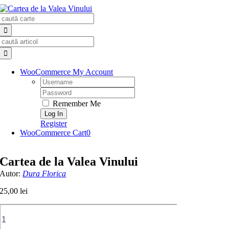
Skip
Search
to
for:
content
Search
for:
WooCommerce My Account
Username:
Password:
Remember Me
Register
WooCommerce Cart
0
Cartea de la Valea Vinului
Autor:
Dura Florica
25,00
lei
Cantitate
Cartea
de