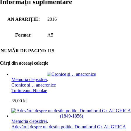
Informații suplimentare
AN APARIŢIE:
2016
Format:
A5
NUMĂR DE PAGINI:
118
Cărţi din aceeaşi colecţie
Memoria clepsidrei
,
Cronice și… anacronice
Turtureanu Nicolae
35,00
lei
Memoria clepsidrei
,
Adevărul despre un destin politic. Domnitorul Gr. Al. GHICA