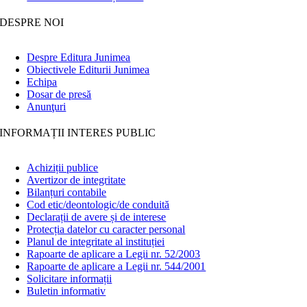
DESPRE NOI
Despre Editura Junimea
Obiectivele Editurii Junimea
Echipa
Dosar de presă
Anunţuri
INFORMAȚII INTERES PUBLIC
Achiziții publice
Avertizor de integritate
Bilanțuri contabile
Cod etic/deontologic/de conduită
Declarații de avere și de interese
Protecția datelor cu caracter personal
Planul de integritate al instituției
Rapoarte de aplicare a Legii nr. 52/2003
Rapoarte de aplicare a Legii nr. 544/2001
Solicitare informații
Buletin informativ