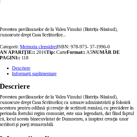
la
Valea
Adaugă în coș
Vinului
Povestea pavilioanelor de la Valea Vinului (Bistrița-Năsăud),
cunoscute drept Casa Scriitorilor…
Categorii:
Memoria clepsidrei
ISBN:
978-973- 37-1996-0
AN APARIŢIE::
2016
Tip:
Carte
Format::
A5
NUMĂR DE
PAGINI::
118
Descriere
Informații suplimentare
Descriere
Povestea pavilioanelor de la Valea Vinului (Bistrița-Năsăud),
cunoscute drept Casa Scriitorilor, ca urmare administrării şi folosirii
acestora pentru odihnă şi creaţie de scriitorii români, cu precădere în
perioada fostului regim comunist, este una legendară, dat fiind faptul
că, locul acesta binecuvîntat de Dumnezeu, a inspirat creaţia unor
scriitori şi poeţi remarcabili.