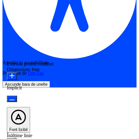
Ajustări la accesibilitate
Extensii pentru conținut
Dimensiune font
Propulsat de
OneTap
Ascunde bara de unelte
Implicit
Font lizibil
Înălțime linie