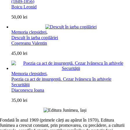
(1849-1856)
Boicu Leonid
50,00
lei
Memoria clepsidrei
,
Desculţ în iarba copilăriei
Coşereanu Valentin
45,00
lei
Memoria clepsidrei
,
Poezia ca act de insurgență. Cezar Ivănescu în arhivele
Securităţii
Diaconescu Ioana
35,00
lei
Fondată în anul 1969 (primele cărți au apărut în 1970), Editura
Junimea a crescut constant, prin promovarea, cu precădere, a culturii