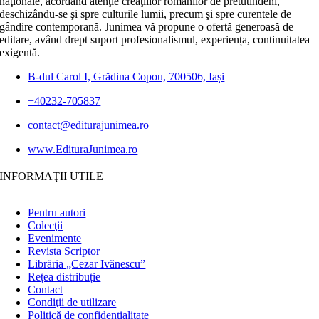
naţionale, acordând atenţie creaţiilor românilor de pretutindeni,
deschizându-se şi spre culturile lumii, precum şi spre curentele de
gândire contemporană. Junimea vă propune o ofertă generoasă de
editare, având drept suport profesionalismul, experiența, continuitatea
exigentă.
B-dul Carol I, Grădina Copou, 700506, Iași
+40232-705837
contact@editurajunimea.ro
www.EdituraJunimea.ro
INFORMAŢII UTILE
Pentru autori
Colecţii
Evenimente
Revista Scriptor
Librăria „Cezar Ivănescu”
Rețea distribuție
Contact
Condiţii de utilizare
Politică de confidențialitate