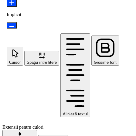
Implicit
Cursor
Spațiu între litere
Grosime font
Aliniază textul
Extensii pentru culori