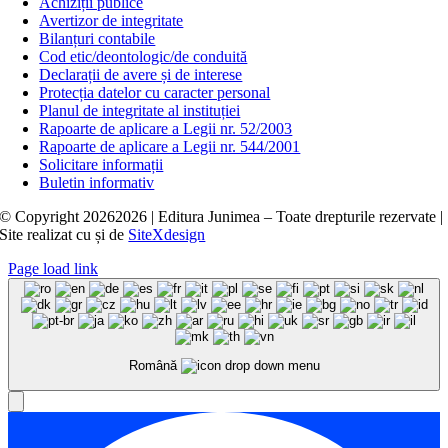
Achiziții publice
Avertizor de integritate
Bilanțuri contabile
Cod etic/deontologic/de conduită
Declarații de avere și de interese
Protecția datelor cu caracter personal
Planul de integritate al instituției
Rapoarte de aplicare a Legii nr. 52/2003
Rapoarte de aplicare a Legii nr. 544/2001
Solicitare informații
Buletin informativ
© Copyright
20262026 | Editura Junimea – Toate drepturile rezervate |
Site realizat cu
și
de
SiteXdesign
Page load link
Română