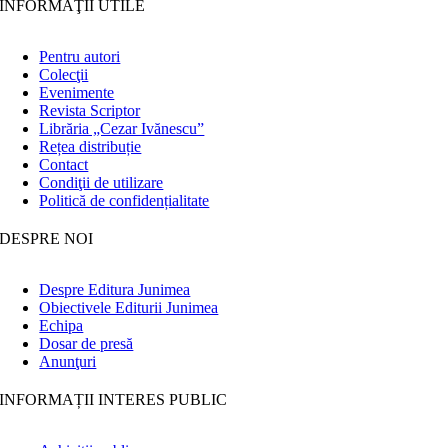
INFORMAŢII UTILE
Pentru autori
Colecţii
Evenimente
Revista Scriptor
Librăria „Cezar Ivănescu”
Rețea distribuție
Contact
Condiţii de utilizare
Politică de confidențialitate
DESPRE NOI
Despre Editura Junimea
Obiectivele Editurii Junimea
Echipa
Dosar de presă
Anunţuri
INFORMAȚII INTERES PUBLIC