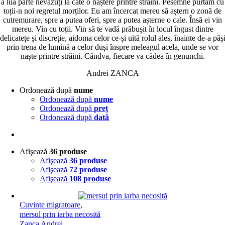
a lua parte nevăzuți la câte o naștere printre străini. Pesemne purtăm cu
toții-n noi regretul morților. Eu am încercat mereu să aștern o zonă de
cutremurare, spre a putea oferi, spre a putea așterne o cale. Însă ei vin
mereu. Vin cu toții. Vin să te vadă prăbușit în locul îngust dintre
delicatețe și discreție, aidoma celor ce-și uită rolul ales, înainte de-a păș
prin trena de lumină a celor duși înspre meleagul acela, unde se vor
naște printre străini. Cândva, fiecare va cădea în genunchi.
Andrei ZANCA
Ordonează după
nume
Ordonează după
nume
Ordonează după
preţ
Ordonează după
dată
Afişează
36 produse
Afişează
36 produse
Afişează
72 produse
Afişează
108 produse
Cuvinte migratoare
,
mersul prin iarba necosită
Zanca Andrei