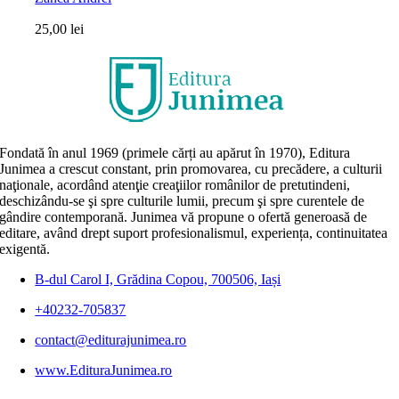
25,00
lei
Fondată în anul 1969 (primele cărți au apărut în 1970), Editura
Junimea a crescut constant, prin promovarea, cu precădere, a culturii
naţionale, acordând atenţie creaţiilor românilor de pretutindeni,
deschizându-se şi spre culturile lumii, precum şi spre curentele de
gândire contemporană. Junimea vă propune o ofertă generoasă de
editare, având drept suport profesionalismul, experiența, continuitatea
exigentă.
B-dul Carol I, Grădina Copou, 700506, Iași
+40232-705837
contact@editurajunimea.ro
www.EdituraJunimea.ro