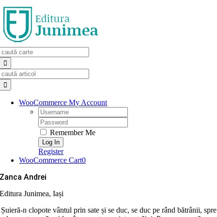
Skip
to
content
Search
for:
Search
for:
WooCommerce My Account
Username:
Password:
Remember Me
Register
WooCommerce Cart
0
Zanca Andrei
Editura Junimea, Iași
Șuieră-n clopote vântul prin sate și se duc, se duc pe rând bătrânii, spre