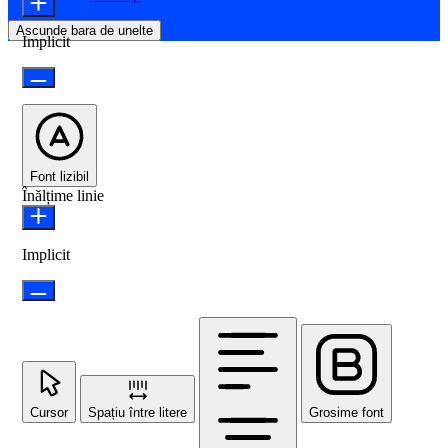
Ascunde bara de unelte
Implicit
Font lizibil
Înălțime linie
Implicit
Cursor
Spațiu între litere
Grosime font