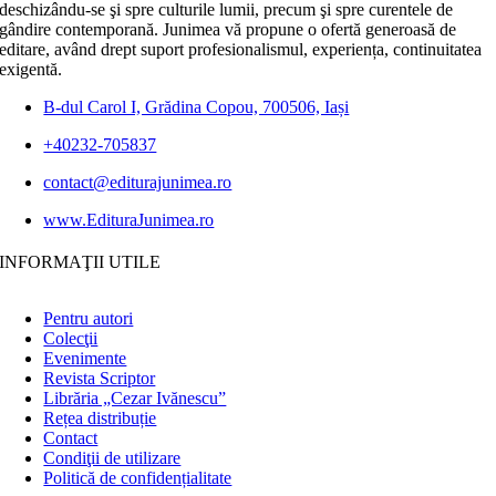
deschizându-se şi spre culturile lumii, precum şi spre curentele de
gândire contemporană. Junimea vă propune o ofertă generoasă de
editare, având drept suport profesionalismul, experiența, continuitatea
exigentă.
B-dul Carol I, Grădina Copou, 700506, Iași
+40232-705837
contact@editurajunimea.ro
www.EdituraJunimea.ro
INFORMAŢII UTILE
Pentru autori
Colecţii
Evenimente
Revista Scriptor
Librăria „Cezar Ivănescu”
Rețea distribuție
Contact
Condiţii de utilizare
Politică de confidențialitate