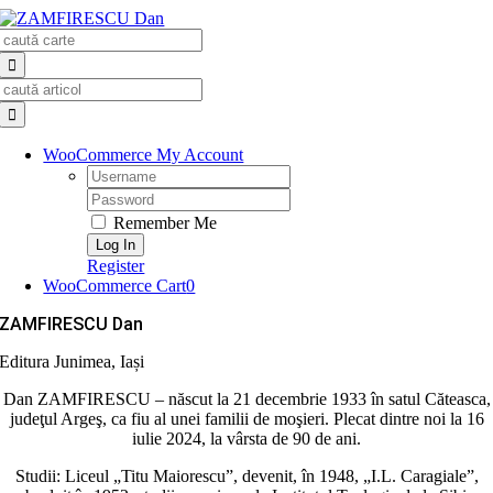
Skip
Search
to
for:
content
Search
for:
WooCommerce My Account
Username:
Password:
Remember Me
Register
WooCommerce Cart
0
ZAMFIRESCU Dan
Editura Junimea, Iași
Dan ZAMFIRESCU – născut la 21 decembrie 1933 în satul Căteasca,
judeţul Argeş, ca fiu al unei familii de moşieri. Plecat dintre noi la 16
iulie 2024, la vârsta de 90 de ani.
Studii: Liceul „Titu Maiorescu”, devenit, în 1948, „I.L. Caragiale”,