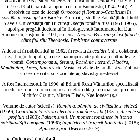
absolvit în 1952; studii superioare la Institutul Teologic de la Sibiu
(1952-1954), transferat apoi la cel din Bucureşti (1954-1956). A
absolvit cu teza de licenţă
Ortodoxie şi Romano-Catolicism în
specificul existenţei lor istorice
. A urmat şi studiile Facultăţii de Limbi
Slave a Universităţii din Bucureşti, secţia română-rusă (1961-1966),
apoi şi-a pregătit doctoratul în filologie, sub îndrumarea lui Dan
Simonescu, susţinut în 1971, cu tema:
Neagoe Basarab şi învăţăturile
către fiul său Theodosie. Probleme controversate
.
A debutat în publicistică în 1962, în revista
Luceafărul
, şi a colaborat,
de-a lungul timpului, la cele mai importante publicaţii culturale ale
vremii:
Contemporanul, Steaua, România literară, Flacăra,
Săptămâna, Argeş, Ramuri
etc. Vasta activitate de publicist s-a îmbinat
cu cea de critic şi istoric literar, slavist şi medievist.
A fost întemeietorul, în 1990, al Editurii Roza Vânturilor, specializată
în editarea unor scriitori puţin sau deloc editaţi în socialism, precum:
Nichifor Crainic, Mircea Eliade, Nae Ionescu ş.a.
Volume de autor (selectiv):
România, pământ de civilizaţie şi sinteză
(1969),
Contribuţii la istoria literaturii române vechi
(1981);
Accente ş
profiluri
(1983);
Paisianismul. Un moment românesc în istoria
spiritualităţii europene
(1996);
Împotriva distrugerii României
(2018);
Apărarea prin Biserică
(2019).
Ordonează după
dată