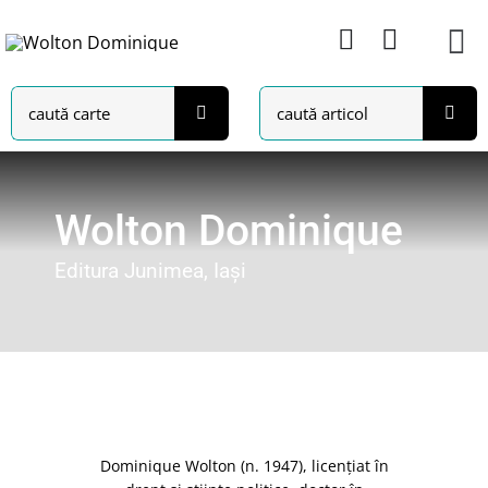
Skip
to
content
Search
Search
for:
for:
Wolton Dominique
Editura Junimea, Iași
Dominique Wolton (n. 1947), licenţiat în