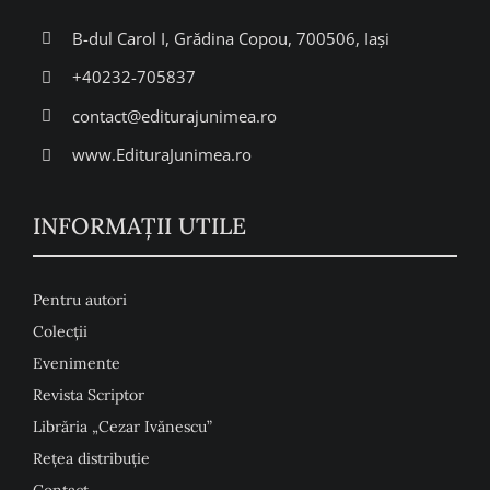
B-dul Carol I, Grădina Copou, 700506, Iași
+40232-705837
contact@editurajunimea.ro
www.EdituraJunimea.ro
INFORMAŢII UTILE
Pentru autori
Colecţii
Evenimente
Revista Scriptor
Librăria „Cezar Ivănescu”
Rețea distribuție
Contact