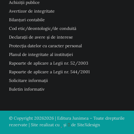
Achiziții publice
Avertizor de integritate
Bilanțuri contabile
Cod etic/deontologic/de conduită
Declarații de avere și de interese
Protecția datelor cu caracter personal
Planul de integritate al instituției
Rapoarte de aplicare a Legii nr. 52/2003
Rapoarte de aplicare a Legii nr. 544/2001
Solicitare informații
Buletin informativ
© Copyright
20262026 | Editura Junimea – Toate drepturile
rezervate | Site realizat cu
și
de
SiteXdesign