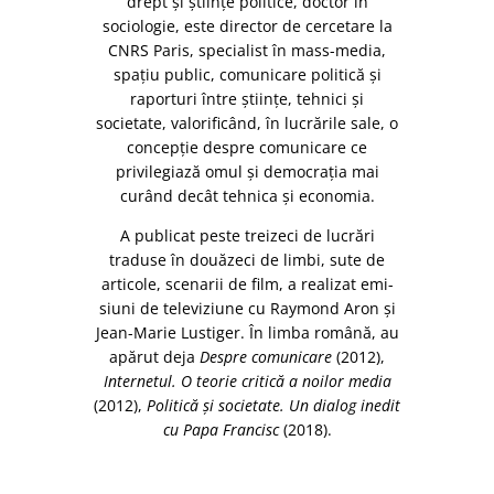
drept şi ştiinţe politice, doctor în
sociologie, este director de cercetare la
CNRS Paris, specialist în mass-media,
spaţiu public, comunicare politică şi
raporturi între ştiinţe, tehnici şi
societate, valorificând, în lucrările sale, o
concepţie despre comunicare ce
privilegiază omul şi democraţia mai
curând decât tehnica şi economia.
A publicat peste treizeci de lucrări
traduse în douăzeci de limbi, sute de
articole, scenarii de film, a realizat emi­
siuni de televiziune cu Raymond Aron şi
Jean-Marie Lustiger. În limba româ­nă, au
apărut deja
Despre comunicare
(2012),
Internetul. O teorie critică a noilor media
(2012),
Politică şi socie­tate. Un dialog inedit
cu Papa Francisc
(2018).