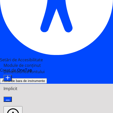
Setări de Accesibilitate
Module de conținut
Creat de
OneTap
Dimensiunea fontului
Ascunde bara de instrumente
Implicit