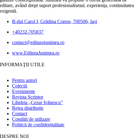
editare, având drept suport profesionalismul, experiența, continuitatea
exigentă.
B-dul Carol I, Grădina Copou, 700506, Iași
+40232-705837
contact@editurajunimea.ro
www.EdituraJunimea.ro
INFORMAŢII UTILE
Pentru autori
Colecţii
Evenimente
Revista Scriptor
Librăria „Cezar Ivănescu”
Rețea distribuție
Contact
Condiţii de utilizare
Politică de confidențialitate
DESPRE NOI