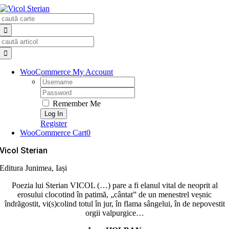
Skip
Search
to
for:
content
Search
for:
WooCommerce My Account
Username:
Password:
Remember Me
Register
WooCommerce Cart
0
Vicol Sterian
Editura Junimea, Iași
Poezia lui Sterian VICOL (…) pare a fi elanul vital de neoprit al
erosului clocotind în patimă, „cântat” de un menestrel veșnic
îndrăgostit, vi(s)colind totul în jur, în flama sângelui, în de nepovestit
orgii valpurgice…