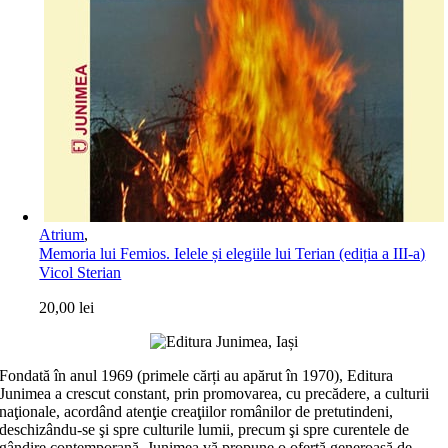
Atrium
,
Memoria lui Femios. Ielele și elegiile lui Terian (ediția a III-a)
Vicol Sterian
20,00
lei
Fondată în anul 1969 (primele cărți au apărut în 1970), Editura
Junimea a crescut constant, prin promovarea, cu precădere, a culturii
naţionale, acordând atenţie creaţiilor românilor de pretutindeni,
deschizându-se şi spre culturile lumii, precum şi spre curentele de
gândire contemporană. Junimea vă propune o ofertă generoasă de