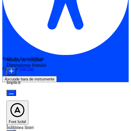
Setări de Accesibilitate
Module de conținut
Dimensiunea fontului
Creat de
OneTap
Ascunde bara de instrumente
Implicit
Font lizibil
Înălțimea liniei