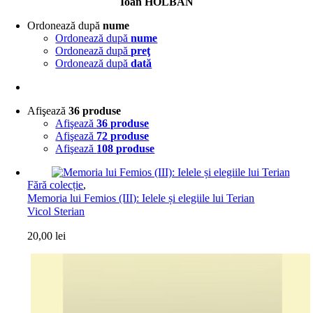
Ioan HOLBAN
Ordonează după
nume
Ordonează după
nume
Ordonează după
preţ
Ordonează după
dată
Afişează
36 produse
Afişează
36 produse
Afişează
72 produse
Afişează
108 produse
Fără colecție
,
Memoria lui Femios (III): Ielele și elegiile lui Terian
Vicol Sterian
20,00
lei