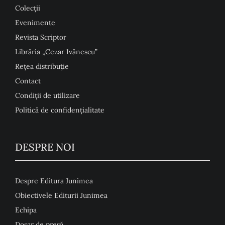
Colecţii
Evenimente
Revista Scriptor
Librăria „Cezar Ivănescu”
Rețea distribuție
Contact
Condiţii de utilizare
Politică de confidențialitate
DESPRE NOI
Despre Editura Junimea
Obiectivele Editurii Junimea
Echipa
Dosar de presă