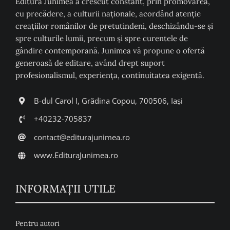
Editura Junimea a crescut constant, prin promovarea,
cu precădere, a culturii naţionale, acordând atenţie
creaţiilor românilor de pretutindeni, deschizându-se şi
spre culturile lumii, precum şi spre curentele de
gândire contemporană. Junimea vă propune o ofertă
generoasă de editare, având drept suport
profesionalismul, experiența, continuitatea exigentă.
B-dul Carol I, Grădina Copou, 700506, Iași
+40232-705837
contact@editurajunimea.ro
www.EdituraJunimea.ro
INFORMAŢII UTILE
Pentru autori