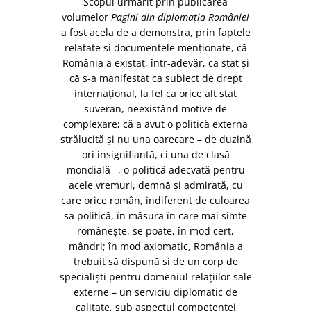
Scopul urmărit prin publicarea
volumelor
Pagini din diplomaţia României
a fost acela de a demonstra, prin faptele
relatate şi documentele menţionate, că
România a existat, într-adevăr, ca stat şi
că s-a manifestat ca subiect de drept
internaţional, la fel ca orice alt stat
suveran, neexistând motive de
complexare; că a avut o politică externă
strălucită şi nu una oarecare – de duzină
ori insignifiantă, ci una de clasă
mondială –, o politică adecvată pentru
acele vremuri, demnă şi admirată, cu
care orice român, indiferent de culoarea
sa politică, în măsura în care mai simte
româneşte, se poate, în mod cert,
mândri; în mod axiomatic, România a
trebuit să dispună şi de un corp de
specialişti pentru domeniul relaţiilor sale
externe – un serviciu diplomatic de
calitate, sub aspectul competenţei