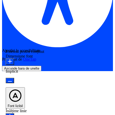
Ajustări la accesibilitate
Extensii pentru conținut
Dimensiune font
Propulsat de
OneTap
Ascunde bara de unelte
Implicit
Font lizibil
Înălțime linie