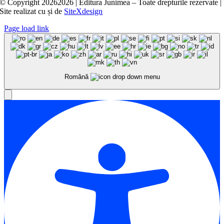
© Copyright
20262026 | Editura Junimea – Toate drepturile rezervate |
Site realizat cu
și
de
SiteXdesign
Page load link
Română