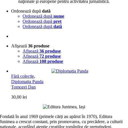
naţionale şi europene pentru activitatea jurnalistică.
Ordonează după
dată
Ordonează după
nume
Ordonează după
preţ
Ordonează după
dată
Afişează
36 produse
Afişează
36 produse
Afişează
72 produse
Afişează
108 produse
Fără colecție
,
Diplomaţia Panda
Tomozei Dan
30,00
lei
Fondată în anul 1969 (primele cărți au apărut în 1970), Editura
Junimea a crescut constant, prin promovarea, cu precădere, a culturii
naţionale, acordând atenţie creaţiilor românilor de pretutindeni,