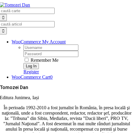
Skip
Search
to
for:
content
Search
for:
WooCommerce My Account
Username:
Password:
Remember Me
Register
WooCommerce Cart
0
Tomozei Dan
Editura Junimea, Iași
În perioada 1992-2010 a fost jurnalist în România, în presa locală şi
naţională, unde a fost corespondent, redactor, redactor şef, producător
la: ”Tribuna” din Sibiu, Mediafax, revista ”Dacii liberi”, PRO TV,
”Jurnalul Naţional”. A fost desemnat în mai multe rânduri jurnalistul
anului în presa locală şi naţională, recompensat cu premii şi burse