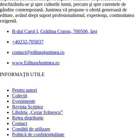
deschizându-se şi spre culturile lumii, precum şi spre curentele de
gândire contemporană. Junimea vă propune o ofertă generoasă de
editare, având drept suport profesionalismul, experiența, continuitatea
exigentă.
B-dul Carol I, Grădina Copou, 700506, Iași
+40232-705837
contact@editurajunimea.ro
www.EdituraJunimea.ro
INFORMAŢII UTILE
Pentru autori
Colecţii
Evenimente
Revista Scriptor
Librăria „Cezar Ivănescu”
Rețea distribuție
Contact
Condiţii de utilizare
Politică de confidențialitate