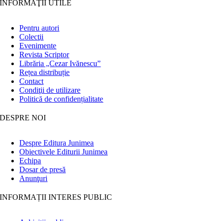
INFORMAŢII UTILE
Pentru autori
Colecţii
Evenimente
Revista Scriptor
Librăria „Cezar Ivănescu”
Rețea distribuție
Contact
Condiţii de utilizare
Politică de confidențialitate
DESPRE NOI
Despre Editura Junimea
Obiectivele Editurii Junimea
Echipa
Dosar de presă
Anunţuri
INFORMAȚII INTERES PUBLIC