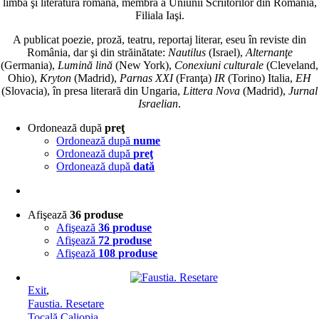
limba şi literatura română, membră a Uniunii Scriitorilor din România,
Filiala Iaşi.
A publicat poezie, proză, teatru, reportaj literar, eseu în reviste din
România, dar şi din străinătate:
Nautilus
(Israel),
Alternanţe
(Germania),
Lumină lină
(New York),
Conexiuni culturale
(Cleveland,
Ohio),
Kryton
(Madrid),
Parnas
XXI
(Franţa)
IR
(Torino) Italia,
EH
(Slovacia), în presa literară din Ungaria,
Littera Nova
(Madrid),
Jurnal
Israelian
.
Ordonează după
preţ
Ordonează după
nume
Ordonează după
preţ
Ordonează după
dată
Afişează
36 produse
Afişează
36 produse
Afişează
72 produse
Afişează
108 produse
Exit
,
Faustia. Resetare
Tocală Caliopia