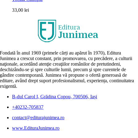
33,00
lei
Fondată în anul 1969 (primele cărți au apărut în 1970), Editura
Junimea a crescut constant, prin promovarea, cu precădere, a culturii
naţionale, acordând atenţie creaţiilor românilor de pretutindeni,
deschizându-se şi spre culturile lumii, precum şi spre curentele de
gândire contemporană. Junimea vă propune o ofertă generoasă de
editare, având drept suport profesionalismul, experiența, continuitatea
exigentă.
B-dul Carol I, Grădina Copou, 700506, Iași
+40232-705837
contact@editurajunimea.ro
www.EdituraJunimea.ro