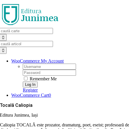
Skip
to
content
Search
for:
Search
for:
WooCommerce My Account
Username:
Password:
Remember Me
Register
WooCommerce Cart
0
Tocală Caliopia
Editura Junimea, Iași
Caliopia TOCALĂ este prozator, dramaturg, poet, eseist; profesoară d