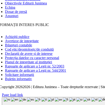
Obiectivele Editurii Junimea
Echipa
Dosar de presă
Anunţuri
FORMAȚII INTERES PUBLIC
Achiziții publice
Avertizor de integritate
Bilanțuri contabile
Cod etic/deontologic/de conduită
Declarații de avere și de interese
Protecția datelor cu caracter personal
Planul de integritate al instituției
Rapoarte de aplicare a Legii nr. 52/2003
Rapoarte de aplicare a Legii nr. 544/2001
Solicitare informații
Buletin informativ
Copyright
20262026 | Editura Junimea – Toate drepturile rezervate | Sit
Page load link