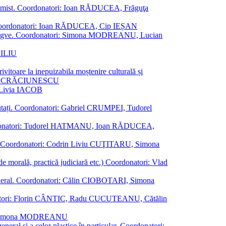
al junimist. Coordonatori: Ioan RĂDUCEA, Frăguţa
 etc. Coordonatori: Ioan RĂDUCEA, Cip IEȘAN
ţii bilingve. Coordonatori: Simona MODREANU, Lucian
ASILIU
vitoare la inepuizabila moștenire culturală și
iliu CRĂCIUNESCU
, Livia IACOB
reputați. Coordonatori: Gabriel CRUMPEI, Tudorel
st. Coordonatori: Tudorel HATMANU, Ioan RĂDUCEA,
ană. Coordonatori: Codrin Liviu CUŢITARU, Simona
e de morală, practică judiciară etc.) Coordonatori: Vlad
în general. Coordonatori: Călin CIOBOTARI, Simona
oordonatori: Florin CÂNTIC, Radu CUCUTEANU, Cătălin
INTE, Simona MODREANU
eneral și a celor plastice în particular. Coordonatori: