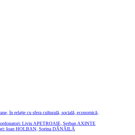
ne, în relație cu sfera culturală, socială, economică,
ane. Coordonatori: Liviu APETROAIE, Şerban AXINTE
ordonatori: Ioan HOLBAN, Sorina DĂNĂILĂ