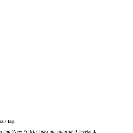
ala Iaşi.
ă lină
(New York),
Conexiuni culturale
(Cleveland,