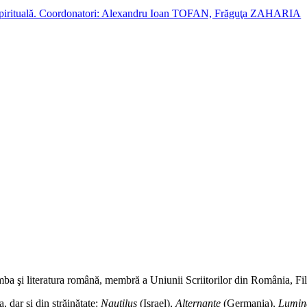
cție spirituală. Coordonatori: Alexandru Ioan TOFAN, Frăguţa ZAHARIA
a şi literatura română, membră a Uniunii Scriitorilor din România, Fili
, dar şi din străinătate:
Nautilus
(Israel),
Alternanţe
(Germania),
Lumin