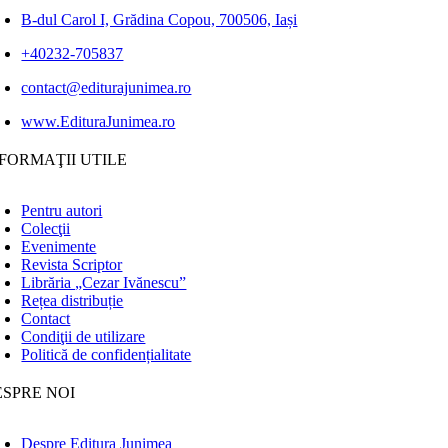
B-dul Carol I, Grădina Copou, 700506, Iași
+40232-705837
contact@editurajunimea.ro
www.EdituraJunimea.ro
FORMAŢII UTILE
Pentru autori
Colecţii
Evenimente
Revista Scriptor
Librăria „Cezar Ivănescu”
Rețea distribuție
Contact
Condiţii de utilizare
Politică de confidențialitate
ESPRE NOI
Despre Editura Junimea