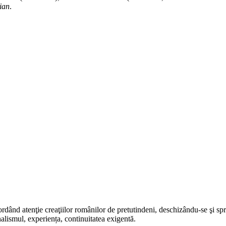
lian
.
rdând atenţie creaţiilor românilor de pretutindeni, deschizându-se şi sp
alismul, experiența, continuitatea exigentă.