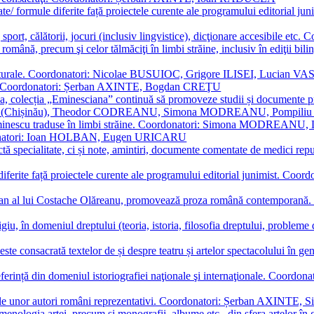
ormate/ formule diferite față proiectele curente ale programului editori
sport, călătorii, jocuri (inclusiv lingvistice), dicţionare accesibile
mba română, precum şi celor tălmăciţi în limbi străine, inclusiv în edi
i culturale. Coordonatori: Nicolae BUSUIOC, Grigore ILISEI, Lucian V
erare. Coordonatori: Șerban AXINTE, Bogdan CREŢU
ea, colecția „Eminesciana” continuă să promoveze studii și documente pri
i CIMPOI (Chișinău), Theodor CODREANU, Simona MODREANU, Pomp
 Eminescu traduse în limbi străine. Coordonatori: Simona MODREANU
oordonatori: Ioan HOLBAN, Eugen URICARU
ictă specialitate, ci și note, amintiri, documente comentate de medici 
mule diferite față proiectele curente ale programului editorial junimi
 roman al lui Costache Olăreanu, promovează proza română contempor
tigiu, în domeniul dreptului (teoria, istoria, filosofia dreptului, problem
 este consacrată textelor de și despre teatru și artelor spectacolului 
referință din domeniul istoriografiei naţionale şi internaţionale. C
tive, ale unor autori români reprezentativi. Coordonatori: Șerban AX
menologia artei, precum și monografii, albume etc., din sfera artelor în g