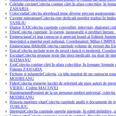
Celelalte cuvinte
Colecția conține cărți în afara colecțiilor, în f
ZAHARIA
Colocvialia
Colecţia abordează teme diverse precum gastronomie, 
Cuvinte migratoare
Colecţia este dedicată poeţilor traduşi în li
VASILIU
Dialog XXI
Colecţia cuprinde convorbiri, interviuri, dialogur
Efigii
Colecţia cuprinde, în esență, monografii și profiluri lit
Eminesciana
Cel mai cunoscut și apreciat brand al Editurii Junim
lingvistică a marelui poet național. Coordonatori: Miha
Eminesciana Bibliofil
Colecția cuprinde volume de versuri din
Epica
Colecţia include texte de proză clasică și modernă. C
Esculap
Colecția propune texte din sfera medicală, nu doar de str
HATMANU
Exit
Colecția conține cărți în afara colecțiilor, în formate/ for
Frăguţa ZAHARIA
Ficţiune şi infanterie
Colecția, cu titlu inspirat de un cunoscut
MODREANU
Fides
Colecția reunește lucrări de referință ale unor autori de pres
VIERIU, Codrin MACOVEI
Hamletarium
Pornind de la un personaj-simbol universal, colecția
MODREANU
Historia magistra vitae
Colecția cuprinde studii și documente de 
TURLIUC
Integrum
Colecția cuprinde operele integrale, în ediții defini
Lumea artei
Colecția propune eseuri de estetică, filosofie sau feno