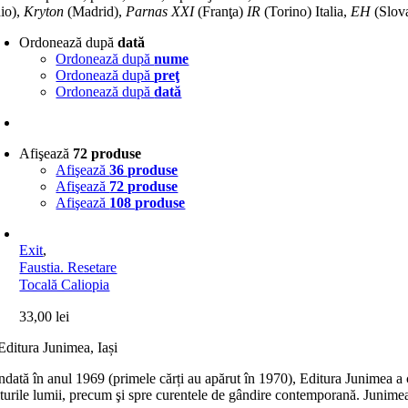
io),
Kryton
(Madrid),
Parnas
XXI
(Franţa)
IR
(Torino) Italia,
EH
(Slova
Ordonează după
dată
Ordonează după
nume
Ordonează după
preţ
Ordonează după
dată
Afişează
72 produse
Afişează
36 produse
Afişează
72 produse
Afişează
108 produse
Exit
,
Faustia. Resetare
Tocală Caliopia
33,00
lei
dată în anul 1969 (primele cărți au apărut în 1970), Editura Junimea a c
lturile lumii, precum şi spre curentele de gândire contemporană. Junimea