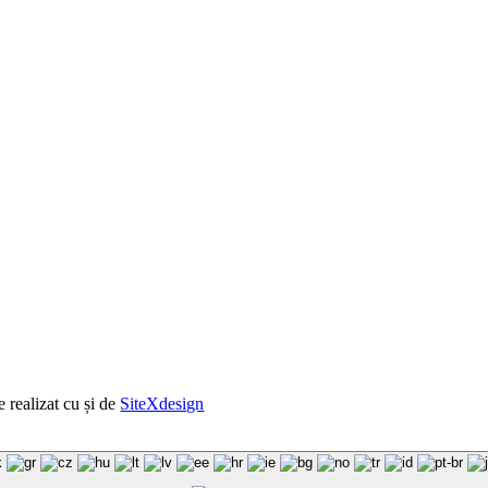
e realizat cu
și
de
SiteXdesign