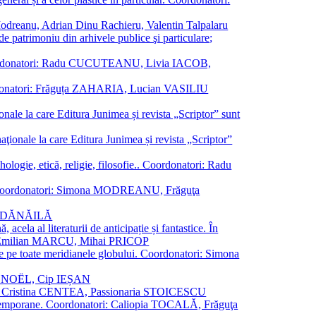
a Modreanu, Adrian Dinu Rachieru, Valentin Talpalaru
de patrimoniu din arhivele publice şi particulare;
ală. Coordonatori: Radu CUCUTEANU, Livia IACOB,
 Coordonatori: Frăguța ZAHARIA, Lucian VASILIU
ionale la care Editura Junimea și revista „Scriptor” sunt
 naţionale la care Editura Junimea și revista „Scriptor”
logie, etică, religie, filosofie.. Coordonatori: Radu
versal. Coordonatori: Simona MODREANU, Frăguţa
rina DĂNĂILĂ
 acela al literaturii de anticipație și fantastice. În
tori: Emilian MARCU, Mihai PRICOP
 de pe toate meridianele globului. Coordonatori: Simona
vier NOËL, Cip IEȘAN
natori: Cristina CENTEA, Passionaria STOICESCU
ce contemporane. Coordonatori: Caliopia TOCALĂ, Frăguţa