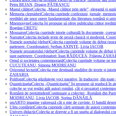
Petru BEJAN, Dragoș PĂTRAȘCU
Magul călător
Colecția „Magul călător prin stele”, elegantă și su
Memoria clepsidrei
Colecţia cuprinde confesiuni, jurnale, memorial
reeditări ale unor opere fundamentale din literatura română 
Mnemosyne
Colecția își propune să ofere publicului cititor re
Bogdan CREȚU
Mousaion
Colecţia cuprinde istorie culturală în documente, cor
Narratio
Colecţia include texte de proză clasică și modernă
Numele poetului (debut)
Colecţia cuprinde volume de debut (poezie)
partenere. Coordonatori: Șerban AXINTE, Livia IACOB
Numele prozatorului (debut)
Colecţia cuprinde volume de debut (pro
sunt partenere. Coordonatori: Ioan RĂDUCEA, Frăguța ZAH
Omul şi societatea contemporană
Colecția cuprinde volume pe teme
CUCUTEANU, Simona MODREANU
Orizontul lecturii
Colecția este destinată studiilor de teorie și i
ZAHARIA
Polifonii
Colecția găzduiește voci narative, în traducere, din 
Quanticipaţia
Colecța „Quanticipația” își propune să readucă în atenți
colecție se vor regăsi atât autori români, cât și prozatori cont
Românii de pretutindeni
Continuare a colecției „Românii din Paris
MODREANU, Livia IACOB, Sorina DĂNĂILĂ
smART
O imagine valorează cât o mie de cuvinte. O bandă des
Ulița copilăriei
Colecţia cuprinde cărţi semnate de autori contem
Univers didactic
Colecția se dorește a fi un spațiu al dialogului 