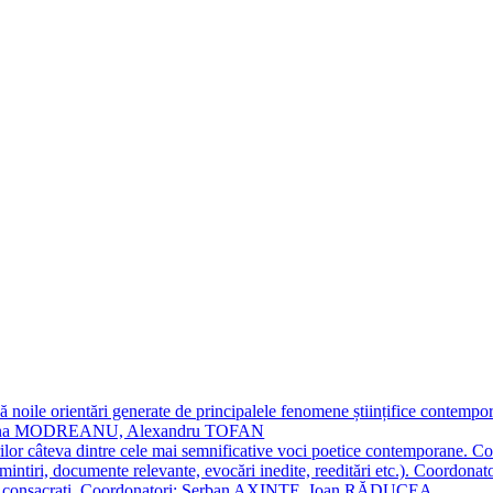
 noile orientări generate de principalele fenomene științifice contempora
Simona MODREANU, Alexandru TOFAN
titorilor câteva dintre cele mai semnificative voci poetice contempor
i (amintiri, documente relevante, evocări inedite, reeditări etc.). Co
poeți consacraţi. Coordonatori: Șerban AXINTE, Ioan RĂDUCEA