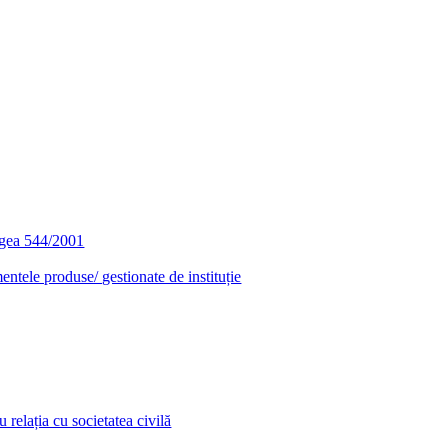
egea 544/2001
entele produse/ gestionate de instituție
relația cu societatea civilă