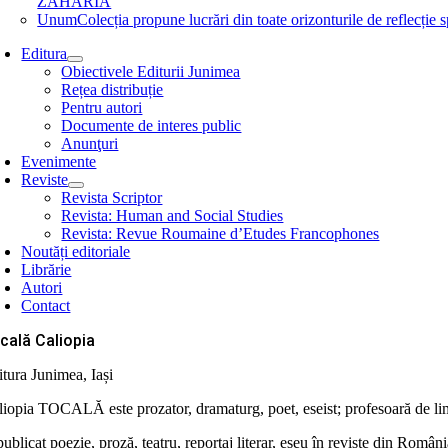
ZAHARIA
Unum
Colecția propune lucrări din toate orizonturile de refle
Editura
Obiectivele Editurii Junimea
Rețea distribuție
Pentru autori
Documente de interes public
Anunţuri
Evenimente
Reviste
Revista Scriptor
Revista: Human and Social Studies
Revista: Revue Roumaine d’Etudes Francophones
Noutăți editoriale
Librărie
Autori
Contact
cală Caliopia
itura Junimea, Iași
liopia TOCALĂ este prozator, dramaturg, poet, eseist; profesoară de limb
ublicat poezie, proză, teatru, reportaj literar, eseu în reviste din România