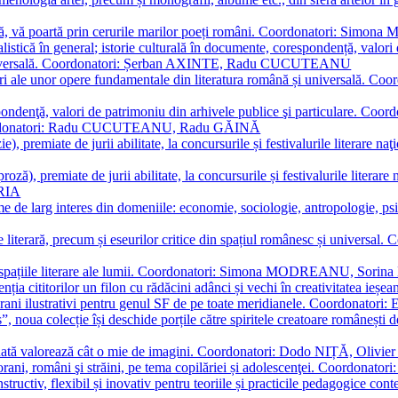
plă, vă poartă prin cerurile marilor poeți români. Coordonatori: Simon
istică în general; istorie culturală în documente, corespondență, valori 
și universală. Coordonatori: Șerban AXINTE, Radu CUCUTEANU
editări ale unor opere fundamentale din literatura română și univers
espondenţă, valori de patrimoniu din arhivele publice şi particulare.
. Coordonatori: Radu CUCUTEANU, Radu GĂINĂ
, premiate de jurii abilitate, la concursurile și festivalurile literare naţ
ză), premiate de jurii abilitate, la concursurile și festivalurile literare
ARIA
 de larg interes din domeniile: economie, sociologie, antropologie, psiho
storie literară, precum și eseurilor critice din spațiul românesc și uni
toate spațiile literare ale lumii. Coordonatori: Simona MODREANU, So
a cititorilor un filon cu rădăcini adânci și vechi în creativitatea ieșeană,
emporani ilustrativi pentru genul SF de pe toate meridianele. Coordona
”, noua colecție își deschide porțile către spiritele creatoare românești
enată valorează cât o mie de imagini. Coordonatori: Dodo NIȚĂ, Oli
porani, români şi străini, pe tema copilăriei și adolescenţei. Coordo
constructiv, flexibil și inovativ pentru teoriile și practicile pedagogi