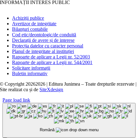
INFORMAȚII INTERES PUBLIC
Achiziții publice
Avertizor de integritate
Bilanțuri contabile
Cod etic/deontologic/de conduită
Declarații de avere și de interese
Protecția datelor cu caracter personal
Planul de integritate al instituției
Rapoarte de aplicare a Legii nr. 52/2003
Rapoarte de aplicare a Legii nr. 544/2001
Solicitare informații
Buletin informativ
© Copyright
20262026 | Editura Junimea – Toate drepturile rezervate |
Site realizat cu
și
de
SiteXdesign
Page load link
Română