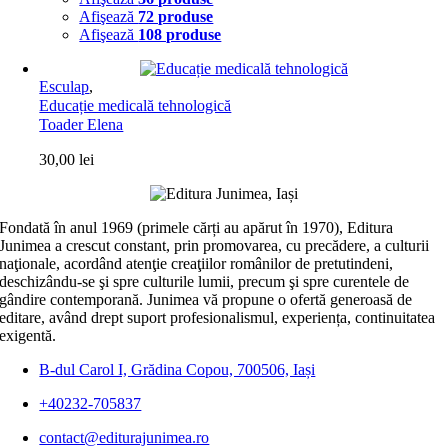
Afişează
72 produse
Afişează
108 produse
Esculap
,
Educație medicală tehnologică
Toader Elena
30,00
lei
Fondată în anul 1969 (primele cărți au apărut în 1970), Editura
Junimea a crescut constant, prin promovarea, cu precădere, a culturii
naţionale, acordând atenţie creaţiilor românilor de pretutindeni,
deschizându-se şi spre culturile lumii, precum şi spre curentele de
gândire contemporană. Junimea vă propune o ofertă generoasă de
editare, având drept suport profesionalismul, experiența, continuitatea
exigentă.
B-dul Carol I, Grădina Copou, 700506, Iași
+40232-705837
contact@editurajunimea.ro