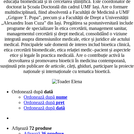
educația bio­medicală și în cercetarea științifică. Este coordonator de
doctorat la Școala Doctorală din cadrul UMF Iași. Are o formare
multidisciplinară, fiind absolventă a Facultății de Medi­cină a UMF
„Grigore T. Popa”, precum și a Facultății de Drept a Universității
„Alexandru Ioan Cuza” din Iași. Pregătirea sa postuniversitară include
programe de spe­cializare în etica cercetării, management sanitar,
managementul cercetării și drept me­dical, consolidând o viziune
integrată asupra dimensiunilor medicale, etice și juridice ale actului
medical. Principalele sale domenii de interes includ bioetica clinică,
etica cercetării biomedi­cale, etica relației medic–pacient și aspectele
etice și legale în practica medicală. Are o contribuție activă la
dezvoltarea și promovarea bioeticii în medicina contemporană,
susținută prin publicare de articole, cărți, ghiduri, participare la proiecte
naționale și internaționale cu tematica bioetică.
Ordonează după
dată
Ordonează după
nume
Ordonează după
preţ
Ordonează după
dată
Afişează
72 produse
Afişează
36 produse