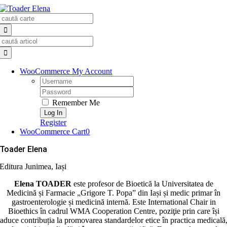
Skip
Search
to
for:
content
Search
for:
WooCommerce My Account
Username:
Password:
Remember Me
Register
WooCommerce Cart
0
Toader Elena
Editura Junimea, Iași
Elena TOADER
este profesor de Bioetică la Universitatea de
Medicină și Farmacie „Grigore T. Popa” din Iași și medic primar în
gastroenterologie și medicină internă. Este International Chair in
Bioethics în cadrul WMA Cooperation Centre, poziţie prin care își
aduce contribuția la promovarea standardelor etice în practica medicală