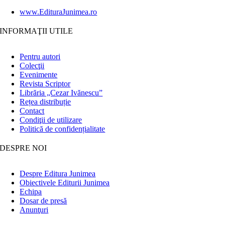
www.EdituraJunimea.ro
INFORMAŢII UTILE
Pentru autori
Colecţii
Evenimente
Revista Scriptor
Librăria „Cezar Ivănescu”
Rețea distribuție
Contact
Condiţii de utilizare
Politică de confidențialitate
DESPRE NOI
Despre Editura Junimea
Obiectivele Editurii Junimea
Echipa
Dosar de presă
Anunţuri