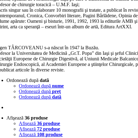
fesor de chirurgie toracică – U.M.F. Iaşi;
cris singur sau în colaborare 10 monografii şi tratate, a publicat în revist
ntemporanul, Cronica, Convorbiri literare, Pagini Bârlădene, Opinia d
lume apărute: Oameni şi bisturie, 1991, 1992, 1993 la editurile AMB şi S
irint, arta ca speranţă – eseuri într-un album de artă, Editura ArtXXI.
gen TÂRCOVEANU s-a născut în 1947 la Buzău.
fesor la Universitatea de Medicină „Gr.T. Popa” din Iaşi şi şeful Clinici
cietăţii Europene de Chirurgie Digestivă, al Uniunii Medicale Balcanic
rurgie Endoscopică, al Academiei Europene a ştiinţelor Chirurgicale, pre
ublicat articole în diverse reviste.
Ordonează după
dată
Ordonează după
nume
Ordonează după
preţ
Ordonează după
dată
Afişează
36 produse
Afişează
36 produse
Afişează
72 produse
Afişează
108 produse