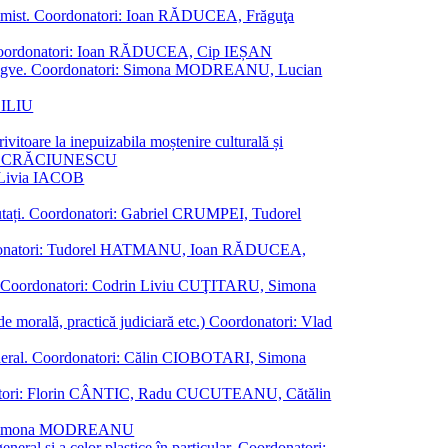
al junimist. Coordonatori: Ioan RĂDUCEA, Frăguţa
 etc. Coordonatori: Ioan RĂDUCEA, Cip IEȘAN
ţii bilingve. Coordonatori: Simona MODREANU, Lucian
ASILIU
vitoare la inepuizabila moștenire culturală și
iliu CRĂCIUNESCU
, Livia IACOB
reputați. Coordonatori: Gabriel CRUMPEI, Tudorel
st. Coordonatori: Tudorel HATMANU, Ioan RĂDUCEA,
ană. Coordonatori: Codrin Liviu CUŢITARU, Simona
e de morală, practică judiciară etc.) Coordonatori: Vlad
în general. Coordonatori: Călin CIOBOTARI, Simona
oordonatori: Florin CÂNTIC, Radu CUCUTEANU, Cătălin
INTE, Simona MODREANU
eneral și a celor plastice în particular. Coordonatori: