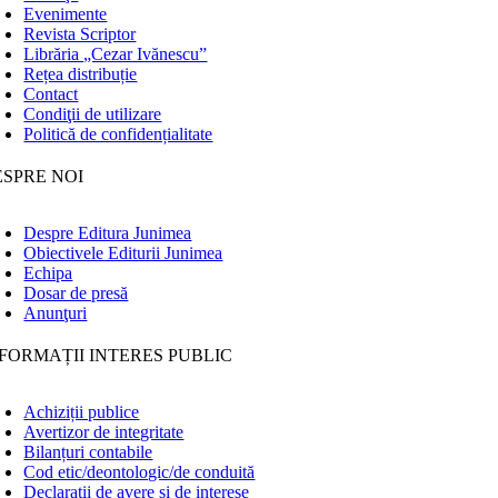
Evenimente
Revista Scriptor
Librăria „Cezar Ivănescu”
Rețea distribuție
Contact
Condiţii de utilizare
Politică de confidențialitate
ESPRE NOI
Despre Editura Junimea
Obiectivele Editurii Junimea
Echipa
Dosar de presă
Anunţuri
FORMAȚII INTERES PUBLIC
Achiziții publice
Avertizor de integritate
Bilanțuri contabile
Cod etic/deontologic/de conduită
Declarații de avere și de interese