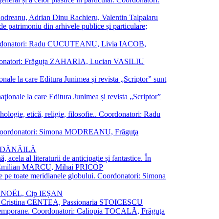
a Modreanu, Adrian Dinu Rachieru, Valentin Talpalaru
de patrimoniu din arhivele publice şi particulare;
ală. Coordonatori: Radu CUCUTEANU, Livia IACOB,
 Coordonatori: Frăguța ZAHARIA, Lucian VASILIU
ionale la care Editura Junimea și revista „Scriptor” sunt
 naţionale la care Editura Junimea și revista „Scriptor”
logie, etică, religie, filosofie.. Coordonatori: Radu
versal. Coordonatori: Simona MODREANU, Frăguţa
rina DĂNĂILĂ
 acela al literaturii de anticipație și fantastice. În
tori: Emilian MARCU, Mihai PRICOP
 de pe toate meridianele globului. Coordonatori: Simona
vier NOËL, Cip IEȘAN
natori: Cristina CENTEA, Passionaria STOICESCU
ce contemporane. Coordonatori: Caliopia TOCALĂ, Frăguţa