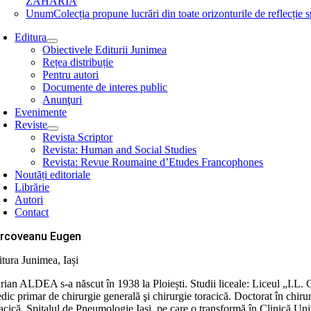
ZAHARIA
Unum
Colecția propune lucrări din toate orizonturile de refle
Editura
Obiectivele Editurii Junimea
Rețea distribuție
Pentru autori
Documente de interes public
Anunţuri
Evenimente
Reviste
Revista Scriptor
Revista: Human and Social Studies
Revista: Revue Roumaine d’Etudes Francophones
Noutăți editoriale
Librărie
Autori
Contact
rcoveanu Eugen
itura Junimea, Iași
rian ALDEA s-a născut în 1938 la Ploiești. Studii liceale: Liceul „I.L.
dic primar de chirurgie generală şi chirurgie toracică. Doctorat în chiru
acică, Spitalul de Pneumologie Iaşi, pe care o transformă în Clinică Uni