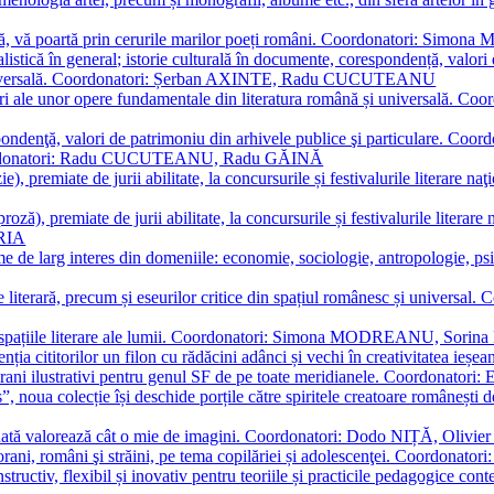
plă, vă poartă prin cerurile marilor poeți români. Coordonatori: Simon
istică în general; istorie culturală în documente, corespondență, valori 
și universală. Coordonatori: Șerban AXINTE, Radu CUCUTEANU
editări ale unor opere fundamentale din literatura română și univers
espondenţă, valori de patrimoniu din arhivele publice şi particulare.
. Coordonatori: Radu CUCUTEANU, Radu GĂINĂ
, premiate de jurii abilitate, la concursurile și festivalurile literare naţ
ză), premiate de jurii abilitate, la concursurile și festivalurile literare
ARIA
 de larg interes din domeniile: economie, sociologie, antropologie, psiho
storie literară, precum și eseurilor critice din spațiul românesc și uni
toate spațiile literare ale lumii. Coordonatori: Simona MODREANU, So
a cititorilor un filon cu rădăcini adânci și vechi în creativitatea ieșeană,
emporani ilustrativi pentru genul SF de pe toate meridianele. Coordona
”, noua colecție își deschide porțile către spiritele creatoare românești
enată valorează cât o mie de imagini. Coordonatori: Dodo NIȚĂ, Oli
porani, români şi străini, pe tema copilăriei și adolescenţei. Coordo
constructiv, flexibil și inovativ pentru teoriile și practicile pedagogi