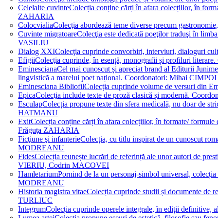
Celelalte cuvinte
Colecția conține cărți în afara colecțiilor, în f
ZAHARIA
Colocvialia
Colecţia abordează teme diverse precum gastronomie, 
Cuvinte migratoare
Colecţia este dedicată poeţilor traduşi în li
VASILIU
Dialog XXI
Colecţia cuprinde convorbiri, interviuri, dialogur
Efigii
Colecţia cuprinde, în esență, monografii și profiluri lit
Eminesciana
Cel mai cunoscut și apreciat brand al Editurii Junim
lingvistică a marelui poet național. Coordonatori: Miha
Eminesciana Bibliofil
Colecția cuprinde volume de versuri din
Epica
Colecţia include texte de proză clasică și modernă. C
Esculap
Colecția propune texte din sfera medicală, nu doar de str
HATMANU
Exit
Colecția conține cărți în afara colecțiilor, în formate/ for
Frăguţa ZAHARIA
Ficţiune şi infanterie
Colecția, cu titlu inspirat de un cunoscut
MODREANU
Fides
Colecția reunește lucrări de referință ale unor autori de pres
VIERIU, Codrin MACOVEI
Hamletarium
Pornind de la un personaj-simbol universal, colecția
MODREANU
Historia magistra vitae
Colecția cuprinde studii și documente de 
TURLIUC
Integrum
Colecția cuprinde operele integrale, în ediții defini
Lumea artei
Colecția propune eseuri de estetică, filosofie sau feno