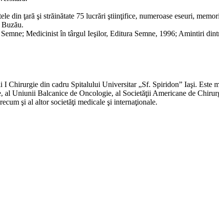
ele din ţară şi străinătate 75 lucrări ştiinţifice, numeroase eseuri, memoria
e Buzău.
emne; Medicinist în târgul Ieşilor, Editura Semne, 1996; Amintiri dintr
i I Chirurgie din cadru Spitalului Universitar „Sf. Spiridon” Iaşi. Este 
e, al Uniunii Balcanice de Oncologie, al Societăţii Americane de Chiru
cum şi al altor societăţi medicale şi internaţionale.