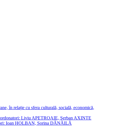
ne, în relație cu sfera culturală, socială, economică,
ane. Coordonatori: Liviu APETROAIE, Şerban AXINTE
ordonatori: Ioan HOLBAN, Sorina DĂNĂILĂ