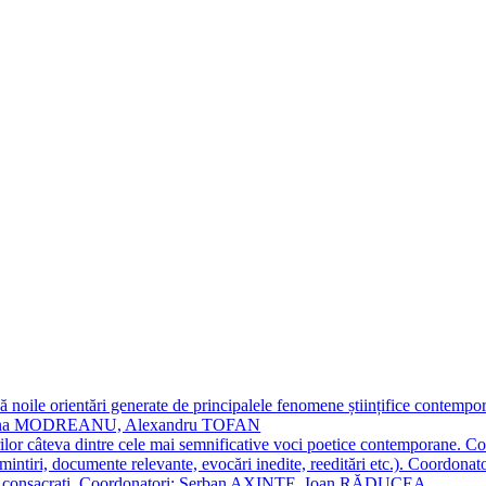
 noile orientări generate de principalele fenomene științifice contempora
Simona MODREANU, Alexandru TOFAN
titorilor câteva dintre cele mai semnificative voci poetice contempor
i (amintiri, documente relevante, evocări inedite, reeditări etc.). Co
poeți consacraţi. Coordonatori: Șerban AXINTE, Ioan RĂDUCEA