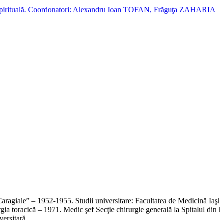
cție spirituală. Coordonatori: Alexandru Ioan TOFAN, Frăguţa ZAHARIA
 Caragiale” – 1952-1955. Studii universitare: Facultatea de Medicină Ia
rgia toracică – 1971. Medic şef Secţie chirurgie generală la Spitalul di
versitară.