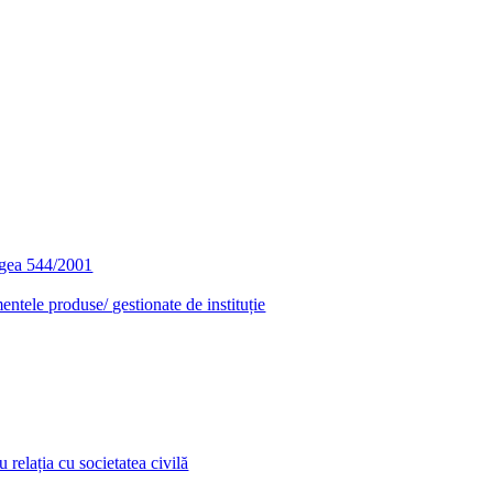
egea 544/2001
entele produse/ gestionate de instituție
relația cu societatea civilă