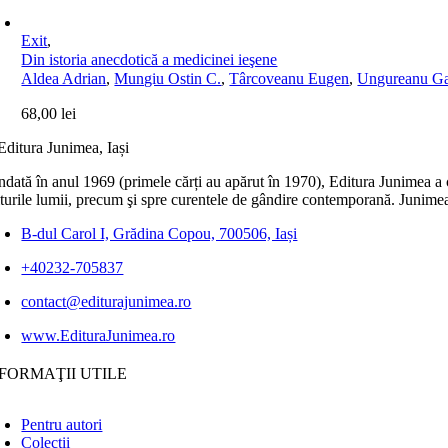
Exit
,
Din istoria anecdotică a medicinei ieşene
Aldea Adrian
,
Mungiu Ostin C.
,
Târcoveanu Eugen
,
Ungureanu Ga
68,00
lei
dată în anul 1969 (primele cărți au apărut în 1970), Editura Junimea a c
lturile lumii, precum şi spre curentele de gândire contemporană. Junimea
B-dul Carol I, Grădina Copou, 700506, Iași
+40232-705837
contact@editurajunimea.ro
www.EdituraJunimea.ro
FORMAŢII UTILE
Pentru autori
Colecţii