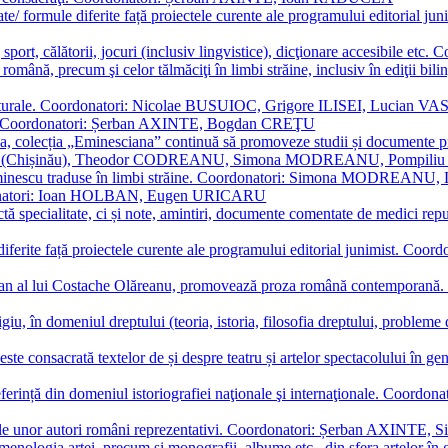
ormate/ formule diferite față proiectele curente ale programului editori
sport, călătorii, jocuri (inclusiv lingvistice), dicţionare accesibile
mba română, precum şi celor tălmăciţi în limbi străine, inclusiv în edi
i culturale. Coordonatori: Nicolae BUSUIOC, Grigore ILISEI, Lucian V
erare. Coordonatori: Șerban AXINTE, Bogdan CREŢU
ea, colecția „Eminesciana” continuă să promoveze studii și documente pri
i CIMPOI (Chișinău), Theodor CODREANU, Simona MODREANU, Pomp
 Eminescu traduse în limbi străine. Coordonatori: Simona MODREANU
oordonatori: Ioan HOLBAN, Eugen URICARU
ictă specialitate, ci și note, amintiri, documente comentate de medici 
mule diferite față proiectele curente ale programului editorial junimi
 roman al lui Costache Olăreanu, promovează proza română contempor
tigiu, în domeniul dreptului (teoria, istoria, filosofia dreptului, problem
 este consacrată textelor de și despre teatru și artelor spectacolului 
referință din domeniul istoriografiei naţionale şi internaţionale. C
tive, ale unor autori români reprezentativi. Coordonatori: Șerban AX
menologia artei, precum și monografii, albume etc., din sfera artelor în g