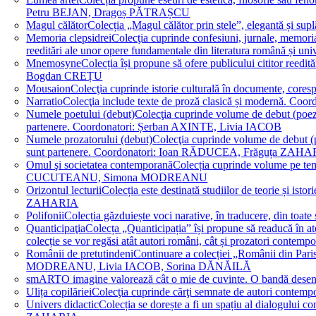
Petru BEJAN, Dragoș PĂTRAȘCU
Magul călător
Colecția „Magul călător prin stele”, elegantă și su
Memoria clepsidrei
Colecţia cuprinde confesiuni, jurnale, memorial
reeditări ale unor opere fundamentale din literatura română 
Mnemosyne
Colecția își propune să ofere publicului cititor re
Bogdan CREȚU
Mousaion
Colecţia cuprinde istorie culturală în documente, cor
Narratio
Colecţia include texte de proză clasică și modernă
Numele poetului (debut)
Colecţia cuprinde volume de debut (poezie)
partenere. Coordonatori: Șerban AXINTE, Livia IACOB
Numele prozatorului (debut)
Colecţia cuprinde volume de debut (pro
sunt partenere. Coordonatori: Ioan RĂDUCEA, Frăguța ZAH
Omul şi societatea contemporană
Colecția cuprinde volume pe teme
CUCUTEANU, Simona MODREANU
Orizontul lecturii
Colecția este destinată studiilor de teorie și i
ZAHARIA
Polifonii
Colecția găzduiește voci narative, în traducere, din 
Quanticipaţia
Colecța „Quanticipația” își propune să readucă în atenți
colecție se vor regăsi atât autori români, cât și prozatori cont
Românii de pretutindeni
Continuare a colecției „Românii din Paris
MODREANU, Livia IACOB, Sorina DĂNĂILĂ
smART
O imagine valorează cât o mie de cuvinte. O bandă des
Ulița copilăriei
Colecţia cuprinde cărţi semnate de autori contem
Univers didactic
Colecția se dorește a fi un spațiu al dialogului 