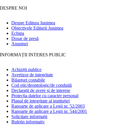
DESPRE NOI
Despre Editura Junimea
Obiectivele Editurii Junimea
Echipa
Dosar de presă
Anunţuri
INFORMAȚII INTERES PUBLIC
Achiziții publice
Avertizor de integritate
Bilanțuri contabile
Cod etic/deontologic/de conduită
Declarații de avere și de interese
Protecția datelor cu caracter personal
Planul de integritate al instituției
Rapoarte de aplicare a Legii nr. 52/2003
Rapoarte de aplicare a Legii nr. 544/2001
Solicitare informații
Buletin informativ