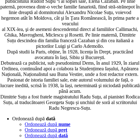
publicistului Rudolf Suþu ºi al soþiei sale, Elena Cazaban. Pe linie
paternă, provenea dintr-o veche familie fanariotă, fiind stră-strănepot în
linie dreaptă al domnitorului Alexandru Nicolae Suţu, voievod
hegemon atât în Moldova, cât şi în Ţara Românească, în prima parte a
veacului
al XIX-lea, şi de asemeni descendentul direct al familiilor Callimachi,
Ghika, Mavrogheni, Miclescu şi Rosetti. Pe linie maternă, Dimitrie
Suțu descindea din familia franceză Cazaban și din cea italiană a
pictorilor Luigi şi Carlo Ademollo.
După studii la Paris, obține, în 1928, licența în Drept, practicând
avocatura în Iași, Sibiu și București.
Debutează ca publicist, sub pseudonimul Dems, în anul 1929, în ziarul
Ordinea, continuând apoi a colabora la Studențimea Iașului, Apărarea
Națională, Naționalistul sau Buna Vestire, unde a fost redactor extern.
Pasionat de istoria familiei sale, este autorul volumului de față, o
lucrare inedită, scrisă în 1938, la Iași, neterminată şi niciodată publicată
până acum.
Dimitrie Suțu a fost fratele magistratului Radu Suţu, al pianistei Rodica
Suțu, al traducătoarei Georgeta Suţu și unchiul de soră al scriitorului
Radu Negrescu-Suțu.
Ordonează după
dată
Ordonează după
nume
Ordonează după
preţ
Ordonează după
dată