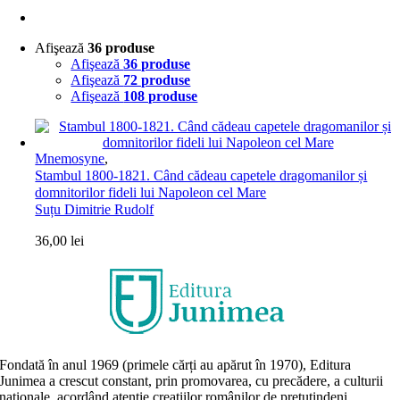
Afişează
36 produse
Afişează
36 produse
Afişează
72 produse
Afişează
108 produse
Mnemosyne
,
Stambul 1800-1821. Când cădeau capetele dragomanilor și
domnitorilor fideli lui Napoleon cel Mare
Suțu Dimitrie Rudolf
36,00
lei
Fondată în anul 1969 (primele cărți au apărut în 1970), Editura
Junimea a crescut constant, prin promovarea, cu precădere, a culturii
naţionale, acordând atenţie creaţiilor românilor de pretutindeni,