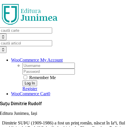
Skip
to
content
Search
for:
Search
for:
WooCommerce My Account
Username:
Password:
Remember Me
Register
WooCommerce Cart
0
Suțu Dimitrie Rudolf
Editura Junimea, Iași
Dimitrie SUÞU (1909-1986) a fost un prinţ român, născut în Iaºi, fiul