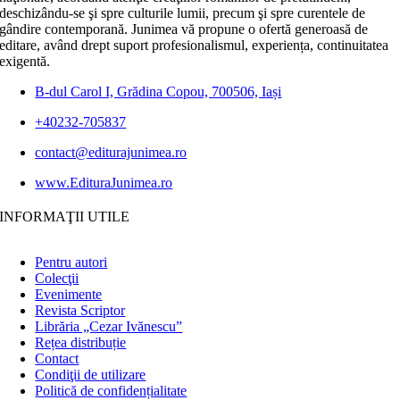
deschizându-se şi spre culturile lumii, precum şi spre curentele de
gândire contemporană. Junimea vă propune o ofertă generoasă de
editare, având drept suport profesionalismul, experiența, continuitatea
exigentă.
B-dul Carol I, Grădina Copou, 700506, Iași
+40232-705837
contact@editurajunimea.ro
www.EdituraJunimea.ro
INFORMAŢII UTILE
Pentru autori
Colecţii
Evenimente
Revista Scriptor
Librăria „Cezar Ivănescu”
Rețea distribuție
Contact
Condiţii de utilizare
Politică de confidențialitate