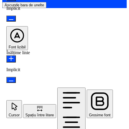
Ascunde bara de unelte
Implicit
Font lizibil
Înălțime linie
Implicit
Cursor
Spațiu între litere
Grosime font