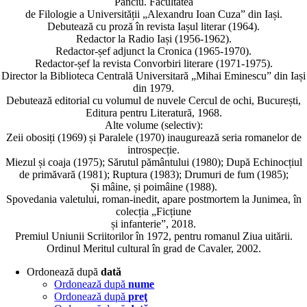
Panciu. Facultatea
de Filologie a Universității „Alexandru Ioan Cuza” din Iași.
Debutează cu proză în revista Iașul literar (1964).
Redactor la Radio Iași (1956-1962).
Redactor-șef adjunct la Cronica (1965-1970).
Redactor-șef la revista Convorbiri literare (1971-1975).
Director la Biblioteca Centrală Universitară „Mihai Eminescu” din Iași
din 1979.
Debutează editorial cu volumul de nuvele Cercul de ochi, București,
Editura pentru Literatură, 1968.
Alte volume (selectiv):
Zeii obosiți (1969) și Paralele (1970) inaugurează seria romanelor de
introspecție.
Miezul și coaja (1975); Sărutul pământului (1980); După Echinocțiul
de primăvară (1981); Ruptura (1983); Drumuri de fum (1985);
Și mâine, și poimâine (1988).
Spovedania valetului, roman-inedit, apare postmortem la Junimea, în
colecția „Ficțiune
și infanterie”, 2018.
Premiul Uniunii Scriitorilor în 1972, pentru romanul Ziua uitării.
Ordinul Meritul cultural în grad de Cavaler, 2002.
Ordonează după
dată
Ordonează după
nume
Ordonează după
preţ