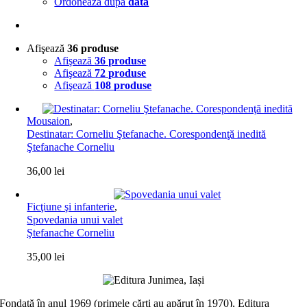
Ordonează după
dată
Afişează
36 produse
Afişează
36 produse
Afişează
72 produse
Afişează
108 produse
Mousaion
,
Destinatar: Corneliu Ştefanache. Corespondenţă inedită
Ştefanache Corneliu
36,00
lei
Ficţiune şi infanterie
,
Spovedania unui valet
Ştefanache Corneliu
35,00
lei
Fondată în anul 1969 (primele cărți au apărut în 1970), Editura