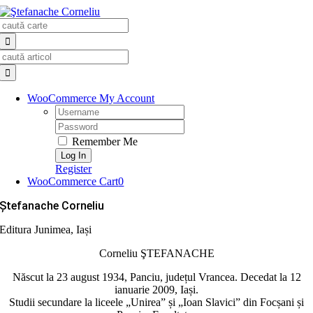
Skip
Search
to
for:
content
Search
for:
WooCommerce My Account
Username:
Password:
Remember Me
Register
WooCommerce Cart
0
Ştefanache Corneliu
Editura Junimea, Iași
Corneliu ŞTEFANACHE
Născut la 23 august 1934, Panciu, județul Vrancea. Decedat la 12
ianuarie 2009, Iași.
Studii secundare la liceele „Unirea” și „Ioan Slavici” din Focșani și