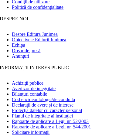
Condiţii de utilizare
Politică de confidențialitate
DESPRE NOI
Despre Editura Junimea
Obiectivele Editurii Junimea
Echipa
Dosar de presă
Anunţuri
INFORMAȚII INTERES PUBLIC
Achiziții publice
Avertizor de integritate
Bilanțuri contabile
Cod etic/deontologic/de conduită
Declarații de avere și de interese
Protecția datelor cu caracter personal
Planul de integritate al instituției
Rapoarte de aplicare a Legii nr. 52/2003
Rapoarte de aplicare a Legii nr. 544/2001
Solicitare informații