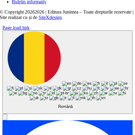
Buletin informativ
© Copyright
20262026 | Editura Junimea – Toate drepturile rezervate |
Site realizat cu
și
de
SiteXdesign
Page load link
Română