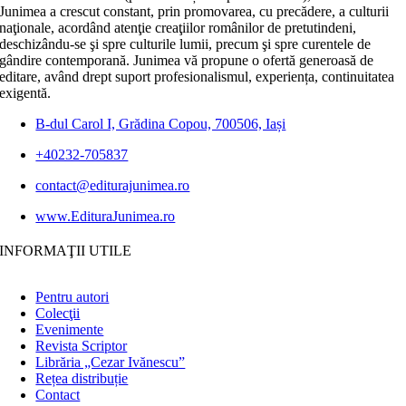
Junimea a crescut constant, prin promovarea, cu precădere, a culturii
naţionale, acordând atenţie creaţiilor românilor de pretutindeni,
deschizându-se şi spre culturile lumii, precum şi spre curentele de
gândire contemporană. Junimea vă propune o ofertă generoasă de
editare, având drept suport profesionalismul, experiența, continuitatea
exigentă.
B-dul Carol I, Grădina Copou, 700506, Iași
+40232-705837
contact@editurajunimea.ro
www.EdituraJunimea.ro
INFORMAŢII UTILE
Pentru autori
Colecţii
Evenimente
Revista Scriptor
Librăria „Cezar Ivănescu”
Rețea distribuție
Contact