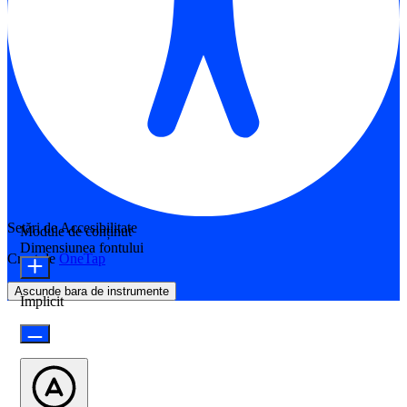
Setări de Accesibilitate
Module de conținut
Dimensiunea fontului
Creat de
OneTap
Ascunde bara de instrumente
Implicit