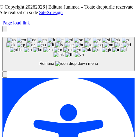
© Copyright
20262026 | Editura Junimea – Toate drepturile rezervate |
Site realizat cu
și
de
SiteXdesign
Page load link
Română