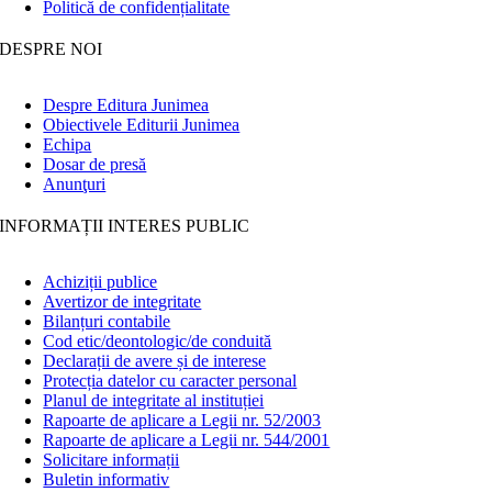
Politică de confidențialitate
DESPRE NOI
Despre Editura Junimea
Obiectivele Editurii Junimea
Echipa
Dosar de presă
Anunţuri
INFORMAȚII INTERES PUBLIC
Achiziții publice
Avertizor de integritate
Bilanțuri contabile
Cod etic/deontologic/de conduită
Declarații de avere și de interese
Protecția datelor cu caracter personal
Planul de integritate al instituției
Rapoarte de aplicare a Legii nr. 52/2003
Rapoarte de aplicare a Legii nr. 544/2001
Solicitare informații
Buletin informativ