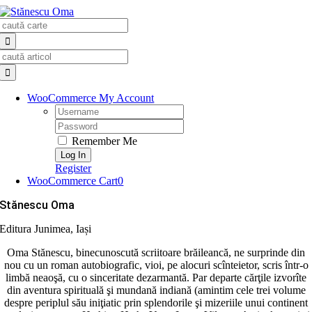
Skip
Search
to
for:
content
Search
for:
WooCommerce My Account
Username:
Password:
Remember Me
Register
WooCommerce Cart
0
Stănescu Oma
Editura Junimea, Iași
Oma Stănescu, binecunoscută scriitoare brăileancă, ne surprinde din
nou cu un roman autobiografic, vioi, pe alocuri scînteietor, scris într-o
limbă neaoşă, cu o sinceritate dezarmantă. Par departe cărţile izvorîte
din aventura spirituală şi mundană indiană (amintim cele trei volume
despre periplul său iniţiatic prin splendorile şi mizeriile unui continent