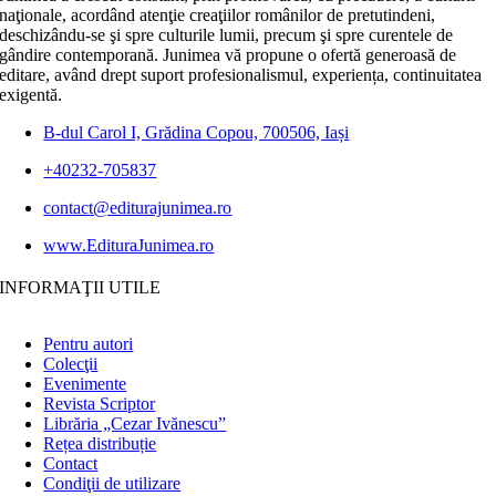
naţionale, acordând atenţie creaţiilor românilor de pretutindeni,
deschizându-se şi spre culturile lumii, precum şi spre curentele de
gândire contemporană. Junimea vă propune o ofertă generoasă de
editare, având drept suport profesionalismul, experiența, continuitatea
exigentă.
B-dul Carol I, Grădina Copou, 700506, Iași
+40232-705837
contact@editurajunimea.ro
www.EdituraJunimea.ro
INFORMAŢII UTILE
Pentru autori
Colecţii
Evenimente
Revista Scriptor
Librăria „Cezar Ivănescu”
Rețea distribuție
Contact
Condiţii de utilizare