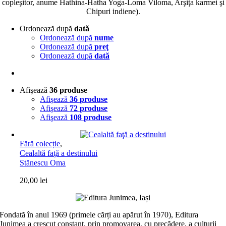
copleşitor, anume Hathina-Hatha Yoga-Loma Viloma, Arşiţa karmei şi
Chipuri indiene).
Ordonează după
dată
Ordonează după
nume
Ordonează după
preţ
Ordonează după
dată
Afişează
36 produse
Afişează
36 produse
Afişează
72 produse
Afişează
108 produse
Fără colecție
,
Cealaltă faţă a destinului
Stănescu Oma
20,00
lei
Fondată în anul 1969 (primele cărți au apărut în 1970), Editura
Junimea a crescut constant, prin promovarea, cu precădere, a culturii