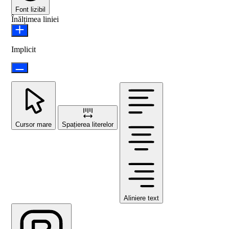
Font lizibil
Înălțimea liniei
Implicit
Cursor mare
Spațierea literelor
Aliniere text