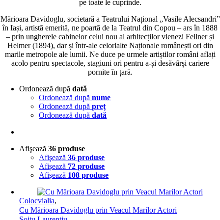
pe toate le cuprinde.
Mărioara Davidoglu, societară a Teatrului Național „Vasile Alecsandri”
în Iași, artistă emerită, ne poartă de la Teatrul din Copou – ars în 1888
– prin ungherele cabinelor celui nou al arhitecților vienezi Fellner și
Helmer (1894), dar și într-ale celorlalte Naționale românești ori din
marile metropole ale lumii. Ne duce pe urmele artiștilor români aflați
acolo pentru spectacole, stagiuni ori pentru a-și desăvârși cariere
pornite în țară.
Ordonează după
dată
Ordonează după
nume
Ordonează după
preţ
Ordonează după
dată
Afişează
36 produse
Afişează
36 produse
Afişează
72 produse
Afişează
108 produse
Colocvialia
,
Cu Mărioara Davidoglu prin Veacul Marilor Actori
Șoitu Laurențiu