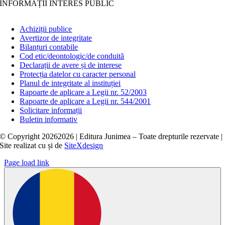
INFORMAȚII INTERES PUBLIC
Achiziții publice
Avertizor de integritate
Bilanțuri contabile
Cod etic/deontologic/de conduită
Declarații de avere și de interese
Protecția datelor cu caracter personal
Planul de integritate al instituției
Rapoarte de aplicare a Legii nr. 52/2003
Rapoarte de aplicare a Legii nr. 544/2001
Solicitare informații
Buletin informativ
© Copyright
20262026 | Editura Junimea – Toate drepturile rezervate |
Site realizat cu
și
de
SiteXdesign
Page load link