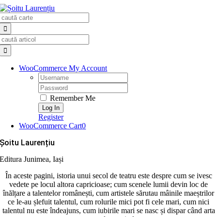
Skip
Search
to
for:
content
Search
for:
WooCommerce My Account
Username:
Password:
Remember Me
Register
WooCommerce Cart
0
Șoitu Laurențiu
Editura Junimea, Iași
În aceste pagini, istoria unui secol de teatru este despre cum se ivesc
vedete pe locul altora capricioase; cum scenele lumii devin loc de
înălțare a talentelor românești, cum artistele sărutau mâinile maeștrilor
ce le-au șlefuit talentul, cum rolurile mici pot fi cele mari, cum nici
talentul nu este îndeajuns, cum iubirile mari se nasc și dispar când arta