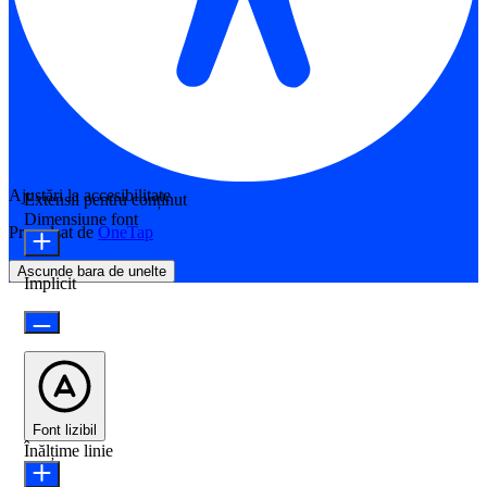
Ajustări la accesibilitate
Extensii pentru conținut
Dimensiune font
Propulsat de
OneTap
Ascunde bara de unelte
Implicit
Font lizibil
Înălțime linie