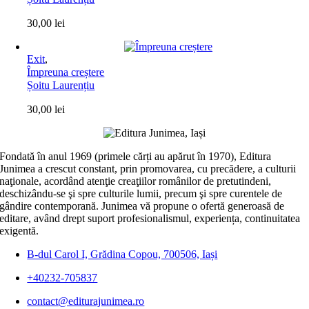
30,00
lei
Exit
,
Împreuna creștere
Șoitu Laurențiu
30,00
lei
Fondată în anul 1969 (primele cărți au apărut în 1970), Editura
Junimea a crescut constant, prin promovarea, cu precădere, a culturii
naţionale, acordând atenţie creaţiilor românilor de pretutindeni,
deschizându-se şi spre culturile lumii, precum şi spre curentele de
gândire contemporană. Junimea vă propune o ofertă generoasă de
editare, având drept suport profesionalismul, experiența, continuitatea
exigentă.
B-dul Carol I, Grădina Copou, 700506, Iași
+40232-705837
contact@editurajunimea.ro