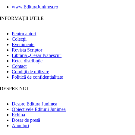
www.EdituraJunimea.ro
INFORMAŢII UTILE
Pentru autori
Colecţii
Evenimente
Revista Scriptor
Librăria „Cezar Ivănescu”
Rețea distribuție
Contact
Condiţii de utilizare
Politică de confidențialitate
DESPRE NOI
Despre Editura Junimea
Obiectivele Editurii Junimea
Echipa
Dosar de presă
Anunţuri