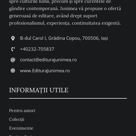
spre culturile lumii, precum şi spre curentele de
gândire contemporană. Junimea vă propune o ofertă
generoasă de editare, având drept suport
profesionalismul, experiența, continuitatea exigentă.
B-dul Carol I, Grădina Copou, 700506, Iași
+40232-705837
contact@editurajunimea.ro
www.EdituraJunimea.ro
INFORMAŢII UTILE
Pentru autori
Colecţii
Evenimente