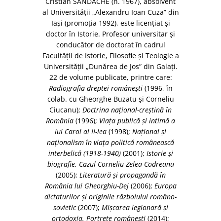
Cristian SANDACHE (n. 1967), absolvent
al Universităţii „Alexandru Ioan Cuza” din
Iaşi (promoţia 1992), este licenţiat şi
doctor în Istorie. Profesor universitar şi
conducător de doctorat în cadrul
Facultăţii de Istorie, Filosofie şi Teologie a
Universităţii „Dunărea de Jos” din Galaţi.
22 de volume publicate, printre care:
Radiografia dreptei româneşti
(1996, în
colab. cu Gheorghe Buzatu şi Corneliu
Ciucanu);
Doctrina naţional-creştină în
România
(1996);
Viaţa publică şi intimă a
lui Carol al II-lea
(1998);
Naţional şi
naţionalism în viaţa politică românească
interbelică (1918-1940)
(2001);
Istorie şi
biografie. Cazul Corneliu Zelea Codreanu
(2005);
Literatură şi propagandă în
România lui Gheorghiu-Dej
(2006);
Europa
dictaturilor şi originile războiului româno-
sovietic
(2007);
Mişcarea legionară şi
ortodoxia. Portrete româneşti
(2014);