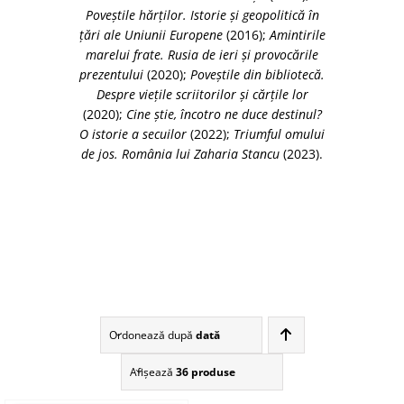
Poveştile hărţilor. Istorie şi geopolitică în
ţări ale Uniunii Europene
(2016);
Amintirile
marelui frate. Rusia de ieri şi provocările
prezentului
(2020);
Poveştile din bibliotecă.
Despre vieţile scriitorilor şi cărţile lor
(2020);
Cine ştie, încotro ne duce destinul?
O istorie a secuilor
(2022);
Triumful omului
de jos. România lui Zaharia Stancu
(2023).
Ordonează după
dată
Afişează
36 produse