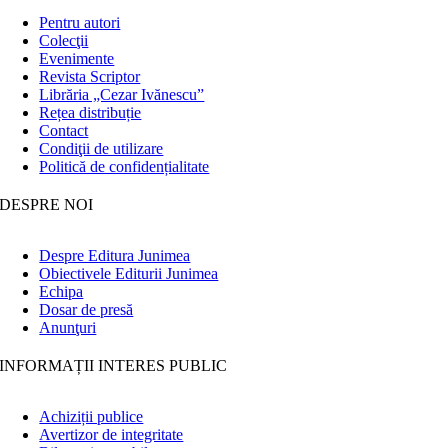
Pentru autori
Colecţii
Evenimente
Revista Scriptor
Librăria „Cezar Ivănescu”
Rețea distribuție
Contact
Condiţii de utilizare
Politică de confidențialitate
DESPRE NOI
Despre Editura Junimea
Obiectivele Editurii Junimea
Echipa
Dosar de presă
Anunţuri
INFORMAȚII INTERES PUBLIC
Achiziții publice
Avertizor de integritate