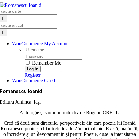
Skip
Search
to
for:
content
Search
for:
WooCommerce My Account
Username:
Password:
Remember Me
Register
WooCommerce Cart
0
Romanescu Ioanid
Editura Junimea, Iași
Antologie și studiu introductiv de Bogdan CREȚU
Cred că două sunt direcțiile, perspectivele din care poezia lui Ioanid
Romanescu poate și chiar trebuie adusă în actualitate. Există, mai întâi,
o încredere și un devotament în și pentru Poezie, duse la intensitatea