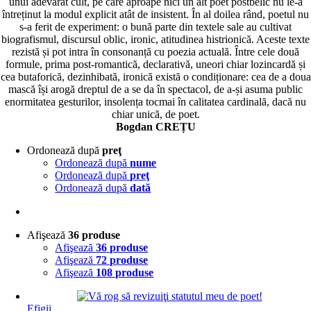
unui adevărat cult, pe care aproape nici un alt poet postbelic nu le-a
întreținut la modul explicit atât de insistent. În al doilea rând, poetul nu
s-a ferit de experiment: o bună parte din textele sale au cultivat
biografismul, discursul oblic, ironic, atitudinea histrionică. Aceste texte
rezistă și pot intra în consonanță cu poezia actuală. Între cele două
formule, prima post-romantică, declarativă, uneori chiar lozincardă și
cea butaforică, dezinhibată, ironică există o condiționare: cea de a doua
mască își arogă dreptul de a se da în spectacol, de a-și asuma public
enormitatea gesturilor, insolența tocmai în calitatea cardinală, dacă nu
chiar unică, de poet.
Bogdan CREȚU
Ordonează după
preţ
Ordonează după
nume
Ordonează după
preţ
Ordonează după
dată
Afişează
36 produse
Afişează
36 produse
Afişează
72 produse
Afişează
108 produse
Efigii
,