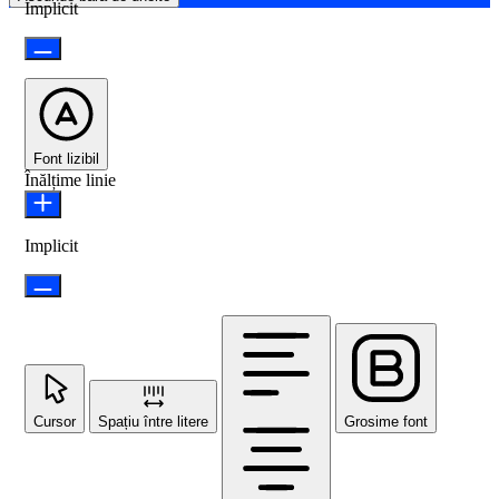
Implicit
Font lizibil
Înălțime linie
Implicit
Cursor
Spațiu între litere
Grosime font