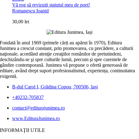
Vă rog să revizuiţi statutul meu de poet!
Romanescu Ioanid
30,00
lei
Fondată în anul 1969 (primele cărți au apărut în 1970), Editura
Junimea a crescut constant, prin promovarea, cu precădere, a culturii
naţionale, acordând atenţie creaţiilor românilor de pretutindeni,
deschizându-se şi spre culturile lumii, precum şi spre curentele de
gândire contemporană. Junimea vă propune o ofertă generoasă de
editare, având drept suport profesionalismul, experiența, continuitatea
exigentă.
B-dul Carol I, Grădina Copou, 700506, Iași
+40232-705837
contact@editurajunimea.ro
www.EdituraJunimea.ro
INFORMAŢII UTILE