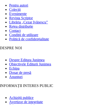
Pentru autori
Colecţii
Evenimente
Revista Scriptor
Librăria „Cezar Ivănescu”
Rețea distribuție
Contact
Condiţii de utilizare
Politică de confidențialitate
DESPRE NOI
Despre Editura Junimea
Obiectivele Editurii Junimea
Echipa
Dosar de presă
Anunţuri
INFORMAȚII INTERES PUBLIC
Achiziții publice
Avertizor de integritate