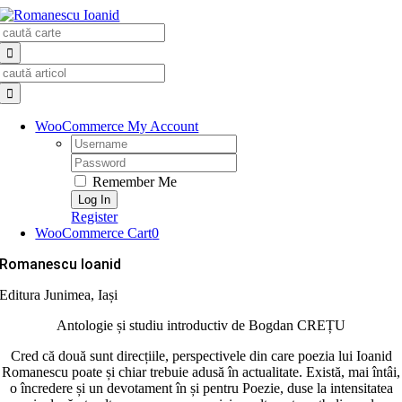
Skip
Search
to
for:
content
Search
for:
WooCommerce My Account
Username:
Password:
Remember Me
Register
WooCommerce Cart
0
Romanescu Ioanid
Editura Junimea, Iași
Antologie și studiu introductiv de Bogdan CREȚU
Cred că două sunt direcțiile, perspectivele din care poezia lui Ioanid
Romanescu poate și chiar trebuie adusă în actualitate. Există, mai întâi,
o încredere și un devotament în și pentru Poezie, duse la intensitatea