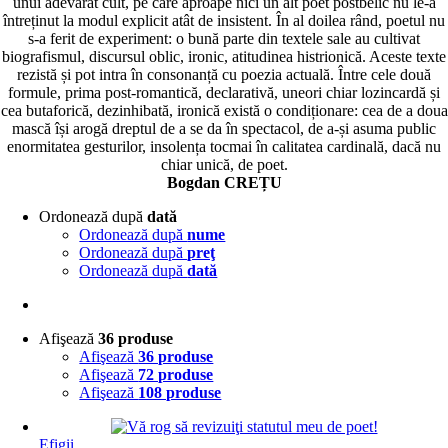
unui adevărat cult, pe care aproape nici un alt poet postbelic nu le-a
întreținut la modul explicit atât de insistent. În al doilea rând, poetul nu
s-a ferit de experiment: o bună parte din textele sale au cultivat
biografismul, discursul oblic, ironic, atitudinea histrionică. Aceste texte
rezistă și pot intra în consonanță cu poezia actuală. Între cele două
formule, prima post-romantică, declarativă, uneori chiar lozincardă și
cea butaforică, dezinhibată, ironică există o condiționare: cea de a doua
mască își arogă dreptul de a se da în spectacol, de a-și asuma public
enormitatea gesturilor, insolența tocmai în calitatea cardinală, dacă nu
chiar unică, de poet.
Bogdan CREȚU
Ordonează după
dată
Ordonează după
nume
Ordonează după
preţ
Ordonează după
dată
Afişează
36 produse
Afişează
36 produse
Afişează
72 produse
Afişează
108 produse
Efigii
,