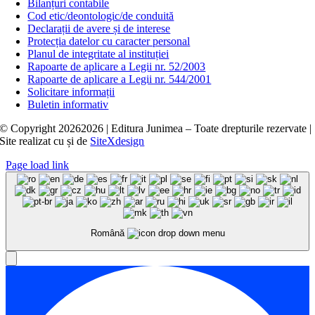
Bilanțuri contabile
Cod etic/deontologic/de conduită
Declarații de avere și de interese
Protecția datelor cu caracter personal
Planul de integritate al instituției
Rapoarte de aplicare a Legii nr. 52/2003
Rapoarte de aplicare a Legii nr. 544/2001
Solicitare informații
Buletin informativ
© Copyright
20262026 | Editura Junimea – Toate drepturile rezervate |
Site realizat cu
și
de
SiteXdesign
Page load link
Română