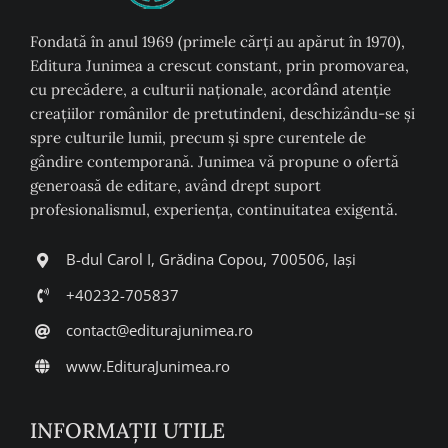
Fondată în anul 1969 (primele cărți au apărut în 1970),
Editura Junimea a crescut constant, prin promovarea,
cu precădere, a culturii naţionale, acordând atenţie
creaţiilor românilor de pretutindeni, deschizându-se şi
spre culturile lumii, precum şi spre curentele de
gândire contemporană. Junimea vă propune o ofertă
generoasă de editare, având drept suport
profesionalismul, experiența, continuitatea exigentă.
B-dul Carol I, Grădina Copou, 700506, Iași
+40232-705837
contact@editurajunimea.ro
www.EdituraJunimea.ro
INFORMAŢII UTILE