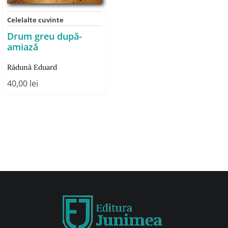
Celelalte cuvinte
Drum greu după-
amiază
Rădună Eduard
40,00
lei