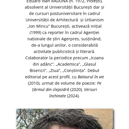
Eduard Ioan RĂDUNĂ (n. 1972, Ploiești),
absolvent al Universității București dar și
de cursuri postuniversitare în cadrul
Universității de Arhitectură și Urbanism
„Ion Mincu” București, activează inițial
(1999) ca reporter în cadrul Agenției
naționale de știri Agerpres, susținând,
de-a lungul anilor, o considerabilă
activitate publicistică și literară.
Colaborator la periodice precum „Icoana
din adânc”, „Academica”, „Glasul
Bisericii”, „Ziua”, „Conștiința”. Debut
editorial pe acest profil, cu
Balaurul în vie
(2010), urmat de volume de poezie:
Pe
țărmul din clepsidră
(2020),
Versuri
închinate
(2024).