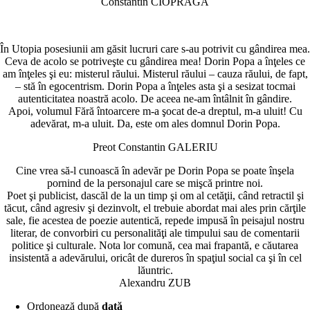
Constantin CIOPRAGA
În Utopia posesiunii am găsit lucruri care s-au potrivit cu gândirea mea.
Ceva de acolo se potriveşte cu gândirea mea! Dorin Popa a înţeles ce
am înţeles şi eu: misterul răului. Misterul răului – cauza răului, de fapt,
– stă în egocentrism. Dorin Popa a înţeles asta şi a sesizat tocmai
autenticitatea noastră acolo. De aceea ne-am întâlnit în gândire.
Apoi, volumul Fără întoarcere m-a şocat de-a dreptul, m-a uluit! Cu
adevărat, m-a uluit. Da, este om ales domnul Dorin Popa.
Preot Constantin GALERIU
Cine vrea să-l cunoască în adevăr pe Dorin Popa se poate înşela
pornind de la personajul care se mişcă printre noi.
Poet şi publicist, dascăl de la un timp şi om al cetăţii, când retractil şi
tăcut, când agresiv şi dezinvolt, el trebuie abordat mai ales prin cărţile
sale, fie acestea de poezie autentică, repede impusă în peisajul nostru
literar, de convorbiri cu personalităţi ale timpului sau de comentarii
politice şi culturale. Nota lor comună, cea mai frapantă, e căutarea
insistentă a adevărului, oricât de dureros în spaţiul social ca şi în cel
lăuntric.
Alexandru ZUB
Ordonează după
dată