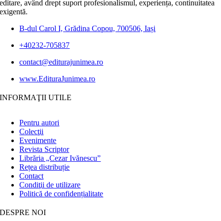
editare, având drept suport profesionalismul, experiența, continuitatea
exigentă.
B-dul Carol I, Grădina Copou, 700506, Iași
+40232-705837
contact@editurajunimea.ro
www.EdituraJunimea.ro
INFORMAŢII UTILE
Pentru autori
Colecţii
Evenimente
Revista Scriptor
Librăria „Cezar Ivănescu”
Rețea distribuție
Contact
Condiţii de utilizare
Politică de confidențialitate
DESPRE NOI