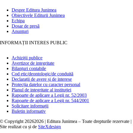
Despre Editura Junimea
Obiectivele Editurii Junimea
Echipa
Dosar de presă
Anunţuri
INFORMAȚII INTERES PUBLIC
Achiziții publice
Avertizor de integritate
Bilanțuri contabile
Cod etic/deontologic/de conduită
Declarații de avere și de interese
Protecția datelor cu caracter personal
Planul de integritate al instituției
Rapoarte de aplicare a Legii nr. 52/2003
Rapoarte de aplicare a Legii nr. 544/2001
Solicitare informații
Buletin informativ
© Copyright
20262026 | Editura Junimea – Toate drepturile rezervate |
Site realizat cu
și
de
SiteXdesign