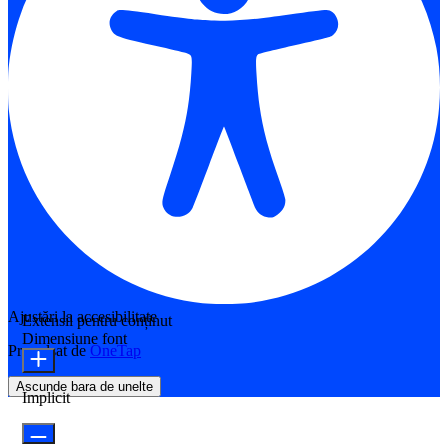
Ajustări la accesibilitate
Extensii pentru conținut
Dimensiune font
Propulsat de
OneTap
Ascunde bara de unelte
Implicit