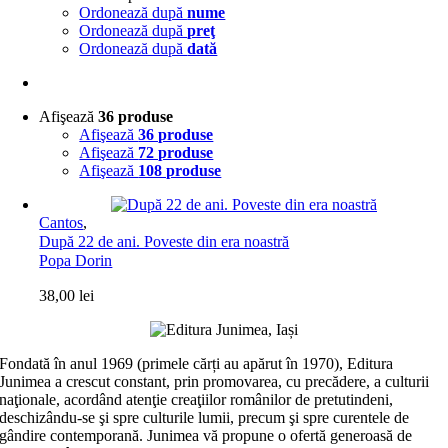
Ordonează după
nume
Ordonează după
preţ
Ordonează după
dată
Afişează
36 produse
Afişează
36 produse
Afişează
72 produse
Afişează
108 produse
Cantos
,
După 22 de ani. Poveste din era noastră
Popa Dorin
38,00
lei
Fondată în anul 1969 (primele cărți au apărut în 1970), Editura
Junimea a crescut constant, prin promovarea, cu precădere, a culturii
naţionale, acordând atenţie creaţiilor românilor de pretutindeni,
deschizându-se şi spre culturile lumii, precum şi spre curentele de
gândire contemporană. Junimea vă propune o ofertă generoasă de