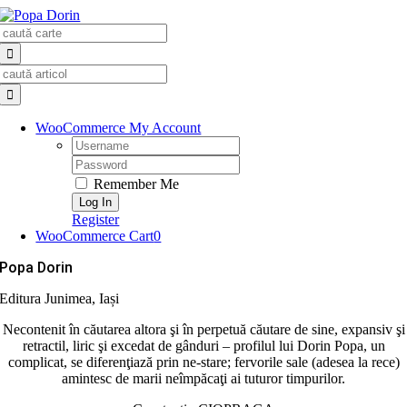
Skip
Search
to
for:
content
Search
for:
WooCommerce My Account
Username:
Password:
Remember Me
Register
WooCommerce Cart
0
Popa Dorin
Editura Junimea, Iași
Necontenit în căutarea altora şi în perpetuă căutare de sine, expansiv şi
retractil, liric şi excedat de gânduri – profilul lui Dorin Popa, un
complicat, se diferenţiază prin ne-stare; fervorile sale (adesea la rece)
amintesc de marii neîmpăcaţi ai tuturor timpurilor.