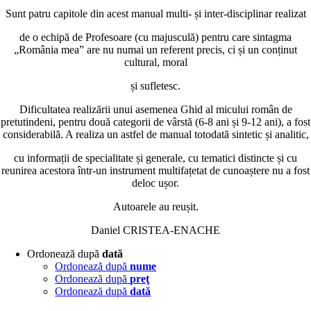
Sunt patru capitole din acest manual multi- și inter-disciplinar realizat
de o echipă de Profesoare (cu majusculă) pentru care sintagma
„România mea” are nu numai un referent precis, ci și un conținut
cultural, moral
și sufletesc.
Dificultatea realizării unui asemenea Ghid al micului român de
pretutindeni, pentru două categorii de vârstă (6-8 ani și 9-12 ani), a fost
considerabilă. A realiza un astfel de manual totodată sintetic și analitic,
cu informații de specialitate și generale, cu tematici distincte și cu
reunirea acestora într-un instrument multifațetat de cunoaștere nu a fost
deloc ușor.
Autoarele au reușit.
Daniel CRISTEA-ENACHE
Ordonează după
dată
Ordonează după
nume
Ordonează după
preţ
Ordonează după
dată