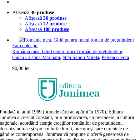
Afişează
36 produse
Afişează
36 produse
Afişează
72 produse
Afişează
108 produse
Fără colecție
,
România mea. Ghid pentru micul român de pretutindeni
Galan Cristina-Mărioara
,
Niţă-Sandu Mirela
,
Petrenco Vera
90,00
lei
Fondată în anul 1969 (primele cărți au apărut în 1970), Editura
Junimea a crescut constant, prin promovarea, cu precădere, a culturii
naţionale, acordând atenţie creaţiilor românilor de pretutindeni,
deschizându-se şi spre culturile lumii, precum şi spre curentele de
gândire contemporană. Junimea vă propune o ofertă generoasă de
editare, având drept suport profesionalismul, experiența, continuitatea