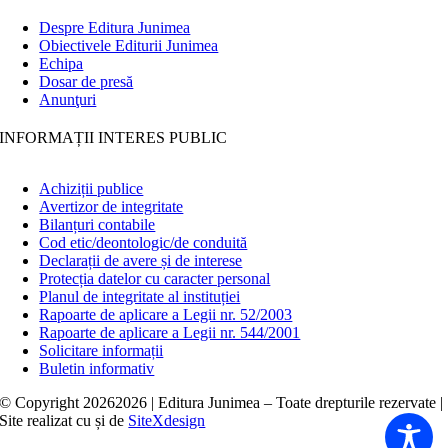
Despre Editura Junimea
Obiectivele Editurii Junimea
Echipa
Dosar de presă
Anunţuri
INFORMAȚII INTERES PUBLIC
Achiziții publice
Avertizor de integritate
Bilanțuri contabile
Cod etic/deontologic/de conduită
Declarații de avere și de interese
Protecția datelor cu caracter personal
Planul de integritate al instituției
Rapoarte de aplicare a Legii nr. 52/2003
Rapoarte de aplicare a Legii nr. 544/2001
Solicitare informații
Buletin informativ
© Copyright
20262026 | Editura Junimea – Toate drepturile rezervate |
Site realizat cu
și
de
SiteXdesign