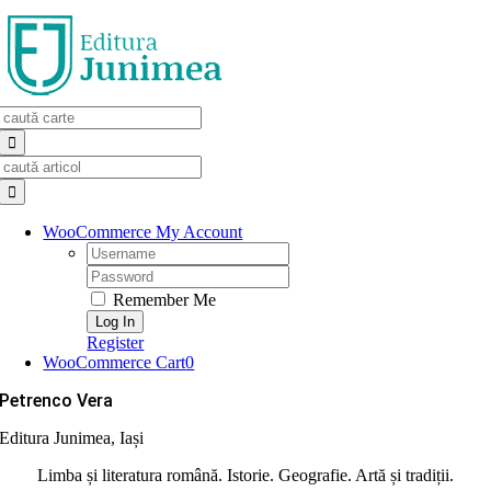
Skip
to
content
Search
for:
Search
for:
WooCommerce My Account
Username:
Password:
Remember Me
Register
WooCommerce Cart
0
Petrenco Vera
Editura Junimea, Iași
Limba și literatura română. Istorie. Geografie. Artă și tradiții.