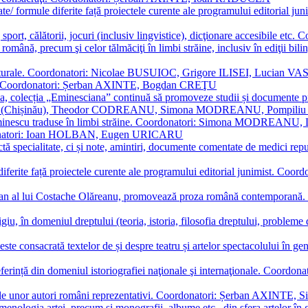
ormate/ formule diferite față proiectele curente ale programului editori
sport, călătorii, jocuri (inclusiv lingvistice), dicţionare accesibile
mba română, precum şi celor tălmăciţi în limbi străine, inclusiv în edi
i culturale. Coordonatori: Nicolae BUSUIOC, Grigore ILISEI, Lucian V
erare. Coordonatori: Șerban AXINTE, Bogdan CREŢU
ea, colecția „Eminesciana” continuă să promoveze studii și documente pri
i CIMPOI (Chișinău), Theodor CODREANU, Simona MODREANU, Pomp
 Eminescu traduse în limbi străine. Coordonatori: Simona MODREANU
oordonatori: Ioan HOLBAN, Eugen URICARU
ictă specialitate, ci și note, amintiri, documente comentate de medici 
mule diferite față proiectele curente ale programului editorial junimi
 roman al lui Costache Olăreanu, promovează proza română contempor
tigiu, în domeniul dreptului (teoria, istoria, filosofia dreptului, problem
 este consacrată textelor de și despre teatru și artelor spectacolului 
referință din domeniul istoriografiei naţionale şi internaţionale. C
tive, ale unor autori români reprezentativi. Coordonatori: Șerban AX
menologia artei, precum și monografii, albume etc., din sfera artelor în g