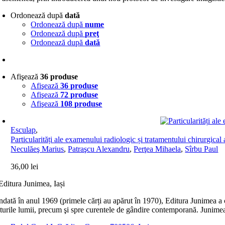
Ordonează după
dată
Ordonează după
nume
Ordonează după
preţ
Ordonează după
dată
Afişează
36 produse
Afişează
36 produse
Afişează
72 produse
Afişează
108 produse
Esculap
,
Particularități ale examenului radiologic și tratamentului chirurgical
Neculăeş Marius
,
Patraşcu Alexandru
,
Perţea Mihaela
,
Sîrbu Paul
36,00
lei
dată în anul 1969 (primele cărți au apărut în 1970), Editura Junimea a c
lturile lumii, precum şi spre curentele de gândire contemporană. Junimea