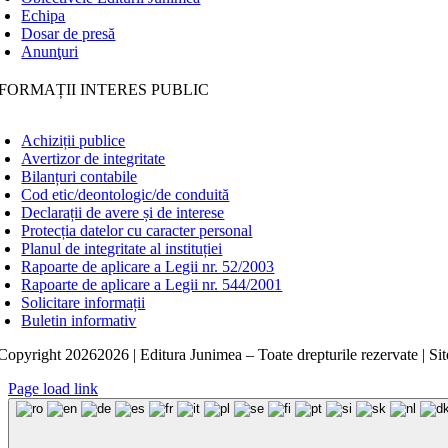
Echipa
Dosar de presă
Anunţuri
FORMAȚII INTERES PUBLIC
Achiziții publice
Avertizor de integritate
Bilanțuri contabile
Cod etic/deontologic/de conduită
Declarații de avere și de interese
Protecția datelor cu caracter personal
Planul de integritate al instituției
Rapoarte de aplicare a Legii nr. 52/2003
Rapoarte de aplicare a Legii nr. 544/2001
Solicitare informații
Buletin informativ
Copyright
20262026 | Editura Junimea – Toate drepturile rezervate | Sit
Page load link