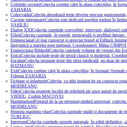
Celelalte cuvinte
Colecția conține cărți în afara colecțiilor, în f
ZAHARIA
Colocvialia
Colecţia abordează teme diverse precum gastronomie, 
Cuvinte migratoare
Colecţia este dedicată poeţilor traduşi în li
VASILIU
Dialog XXI
Colecţia cuprinde convorbiri, interviuri, dialogur
Efigii
Colecţia cuprinde, în esență, monografii și profiluri lit
Eminesciana
Cel mai cunoscut și apreciat brand al Editurii Junim
lingvistică a marelui poet național. Coordonatori: Miha
Eminesciana Bibliofil
Colecția cuprinde volume de versuri din
Epica
Colecţia include texte de proză clasică și modernă. C
Esculap
Colecția propune texte din sfera medicală, nu doar de str
HATMANU
Exit
Colecția conține cărți în afara colecțiilor, în formate/ for
Frăguţa ZAHARIA
Ficţiune şi infanterie
Colecția, cu titlu inspirat de un cunoscut
MODREANU
Fides
Colecția reunește lucrări de referință ale unor autori de pres
VIERIU, Codrin MACOVEI
Hamletarium
Pornind de la un personaj-simbol universal, colecția
MODREANU
Historia magistra vitae
Colecția cuprinde studii și documente de 
TURLIUC
Integrum
Colecția cuprinde operele integrale, în ediții defini
Lumea artei
Colecția propune eseuri de estetică, filosofie sau feno