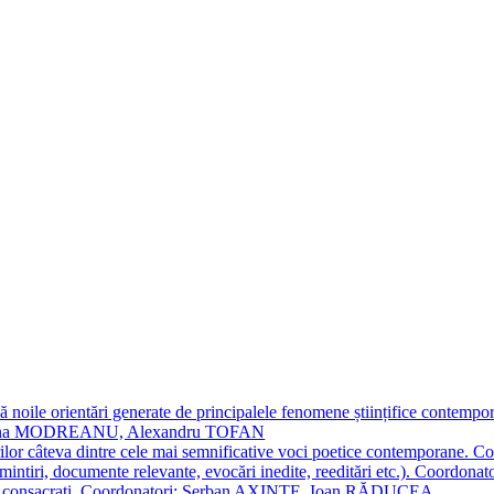
 noile orientări generate de principalele fenomene științifice contempora
Simona MODREANU, Alexandru TOFAN
titorilor câteva dintre cele mai semnificative voci poetice contempor
i (amintiri, documente relevante, evocări inedite, reeditări etc.). Co
poeți consacraţi. Coordonatori: Șerban AXINTE, Ioan RĂDUCEA