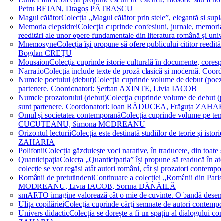
Petru BEJAN, Dragoș PĂTRAȘCU
Magul călător
Colecția „Magul călător prin stele”, elegantă și su
Memoria clepsidrei
Colecţia cuprinde confesiuni, jurnale, memorial
reeditări ale unor opere fundamentale din literatura română 
Mnemosyne
Colecția își propune să ofere publicului cititor re
Bogdan CREȚU
Mousaion
Colecţia cuprinde istorie culturală în documente, cor
Narratio
Colecţia include texte de proză clasică și modernă
Numele poetului (debut)
Colecţia cuprinde volume de debut (poezie)
partenere. Coordonatori: Șerban AXINTE, Livia IACOB
Numele prozatorului (debut)
Colecţia cuprinde volume de debut (pro
sunt partenere. Coordonatori: Ioan RĂDUCEA, Frăguța ZAH
Omul şi societatea contemporană
Colecția cuprinde volume pe teme
CUCUTEANU, Simona MODREANU
Orizontul lecturii
Colecția este destinată studiilor de teorie și i
ZAHARIA
Polifonii
Colecția găzduiește voci narative, în traducere, din 
Quanticipaţia
Colecța „Quanticipația” își propune să readucă în atenți
colecție se vor regăsi atât autori români, cât și prozatori cont
Românii de pretutindeni
Continuare a colecției „Românii din Paris
MODREANU, Livia IACOB, Sorina DĂNĂILĂ
smART
O imagine valorează cât o mie de cuvinte. O bandă des
Ulița copilăriei
Colecţia cuprinde cărţi semnate de autori contem
Univers didactic
Colecția se dorește a fi un spațiu al dialogului 