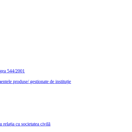
egea 544/2001
entele produse/ gestionate de instituție
relația cu societatea civilă