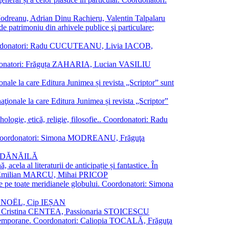
a Modreanu, Adrian Dinu Rachieru, Valentin Talpalaru
de patrimoniu din arhivele publice şi particulare;
ală. Coordonatori: Radu CUCUTEANU, Livia IACOB,
 Coordonatori: Frăguța ZAHARIA, Lucian VASILIU
ionale la care Editura Junimea și revista „Scriptor” sunt
 naţionale la care Editura Junimea și revista „Scriptor”
logie, etică, religie, filosofie.. Coordonatori: Radu
versal. Coordonatori: Simona MODREANU, Frăguţa
rina DĂNĂILĂ
 acela al literaturii de anticipație și fantastice. În
tori: Emilian MARCU, Mihai PRICOP
 de pe toate meridianele globului. Coordonatori: Simona
vier NOËL, Cip IEȘAN
natori: Cristina CENTEA, Passionaria STOICESCU
ce contemporane. Coordonatori: Caliopia TOCALĂ, Frăguţa