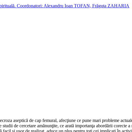
cție spirituală. Coordonatori: Alexandru Ioan TOFAN, Frăguţa ZAHARIA
d necroza aseptică de cap femural, afec­ţiune ce pune mari probleme actual
e studii de cercetare amă­nun­ţite, ce arată importanţa abordării corecte 
acil şi uşor de realizat, aduce un plus pentru toţi cei implicaţi în activ