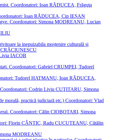
al junimist. Coordonatori: Ioan RĂDUCEA, Frăguţa
 etc. Coordonatori: Ioan RĂDUCEA, Cip IEȘAN
ţii bilingve. Coordonatori: Simona MODREANU, Lucian
ASILIU
vitoare la inepuizabila moștenire culturală și
iliu CRĂCIUNESCU
, Livia IACOB
reputați. Coordonatori: Gabriel CRUMPEI, Tudorel
st. Coordonatori: Tudorel HATMANU, Ioan RĂDUCEA,
ană. Coordonatori: Codrin Liviu CUŢITARU, Simona
e de morală, practică judiciară etc.) Coordonatori: Vlad
în general. Coordonatori: Călin CIOBOTARI, Simona
oordonatori: Florin CÂNTIC, Radu CUCUTEANU, Cătălin
INTE, Simona MODREANU
eneral și a celor plastice în particular. Coordonatori: