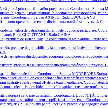
plă, vă poartă prin cerurile marilor poeți români. Coordonatori: Simon
istică în general; istorie culturală în documente, corespondență, valori 
și universală. Coordonatori: Șerban AXINTE, Radu CUCUTEANU
editări ale unor opere fundamentale din literatura română și univers
espondenţă, valori de patrimoniu din arhivele publice şi particulare.
. Coordonatori: Radu CUCUTEANU, Radu GĂINĂ
, premiate de jurii abilitate, la concursurile și festivalurile literare naţ
ză), premiate de jurii abilitate, la concursurile și festivalurile literare
ARIA
 de larg interes din domeniile: economie, sociologie, antropologie, psiho
storie literară, precum și eseurilor critice din spațiul românesc și uni
toate spațiile literare ale lumii. Coordonatori: Simona MODREANU, So
a cititorilor un filon cu rădăcini adânci și vechi în creativitatea ieșeană,
emporani ilustrativi pentru genul SF de pe toate meridianele. Coordona
”, noua colecție își deschide porțile către spiritele creatoare românești
enată valorează cât o mie de imagini. Coordonatori: Dodo NIȚĂ, Oli
porani, români şi străini, pe tema copilăriei și adolescenţei. Coordo
constructiv, flexibil și inovativ pentru teoriile și practicile pedagogi