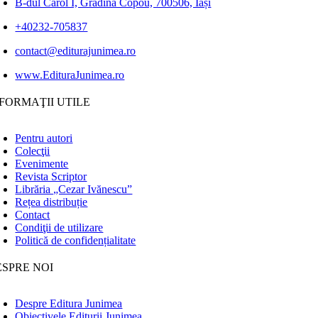
B-dul Carol I, Grădina Copou, 700506, Iași
+40232-705837
contact@editurajunimea.ro
www.EdituraJunimea.ro
FORMAŢII UTILE
Pentru autori
Colecţii
Evenimente
Revista Scriptor
Librăria „Cezar Ivănescu”
Rețea distribuție
Contact
Condiţii de utilizare
Politică de confidențialitate
ESPRE NOI
Despre Editura Junimea
Obiectivele Editurii Junimea