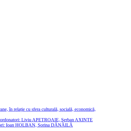
ne, în relație cu sfera culturală, socială, economică,
ane. Coordonatori: Liviu APETROAIE, Şerban AXINTE
ordonatori: Ioan HOLBAN, Sorina DĂNĂILĂ