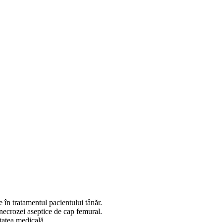
e în tratamentul pacientului tânăr.
a necrozei aseptice de cap femural.
itatea medicală.