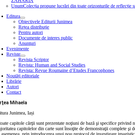
ZAHARIA
Unum
Colecția propune lucrări din toate orizonturile de refle
Editura
Obiectivele Editurii Junimea
Rețea distribuție
Pentru autori
Documente de interes public
Anunţuri
Evenimente
Reviste
Revista Scriptor
Revista: Human and Social Studies
Revista: Revue Roumaine d’Etudes Francophones
Noutăți editoriale
Librărie
Autori
Contact
rţea Mihaela
itura Junimea, Iași
toate capitole cărţii sunt prezentate noţiuni de bază şi specifice privin
oritatea capitolelor din carte sunt însoţite de demonstraţii complete şi d
asemenea, prin introducerea unui nou protocol de investigare imagistică f