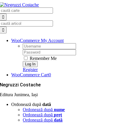
Skip
Search
to
for:
content
Search
for:
WooCommerce My Account
Username:
Password:
Remember Me
Register
WooCommerce Cart
0
Negruzzi Costache
Editura Junimea, Iași
Ordonează după
dată
Ordonează după
nume
Ordonează după
preţ
Ordonează după
dată