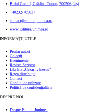
B-dul Carol I, Grădina Copou, 700506, Iași
+40232-705837
contact@editurajunimea.ro
www.EdituraJunimea.ro
INFORMAŢII UTILE
Pentru autori
Colecţii
Evenimente
Revista Scriptor
Librăria „Cezar Ivănescu”
Rețea distribuție
Contact
Condiţii de utilizare
Politică de confidențialitate
DESPRE NOI
Despre Editura Junimea