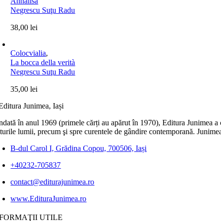
Ànnalisa
Negrescu Suţu Radu
38,00
lei
Colocvialia
,
La bocca della verità
Negrescu Suţu Radu
35,00
lei
dată în anul 1969 (primele cărți au apărut în 1970), Editura Junimea a c
lturile lumii, precum şi spre curentele de gândire contemporană. Junimea
B-dul Carol I, Grădina Copou, 700506, Iași
+40232-705837
contact@editurajunimea.ro
www.EdituraJunimea.ro
FORMAŢII UTILE