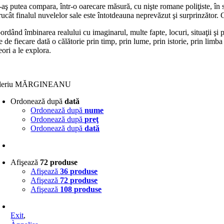
aş putea compara, într-o oarecare măsură, cu nişte romane poliţiste, în sen
rucât finalul nuvelelor sale este întotdeauna neprevăzut şi surprinzător. 
rdând îmbinarea realului cu imaginarul, multe fapte, locuri, situaţii şi p
e de fiecare dată o călătorie prin timp, prin lume, prin istorie, prin limba
ori a le explora.
leriu MĂRGINEANU
Ordonează după
dată
Ordonează după
nume
Ordonează după
preţ
Ordonează după
dată
Afişează
72 produse
Afişează
36 produse
Afişează
72 produse
Afişează
108 produse
Exit
,