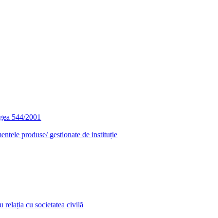
egea 544/2001
entele produse/ gestionate de instituție
relația cu societatea civilă