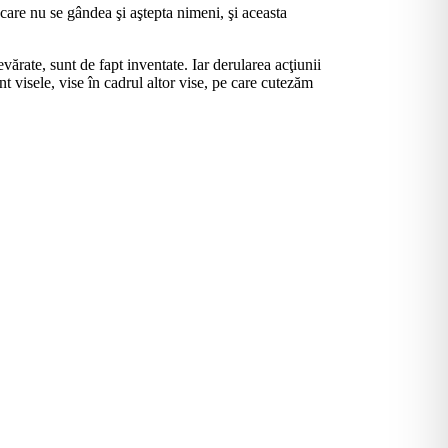
a care nu se gândea şi aştepta nimeni, şi aceasta
vărate, sunt de fapt inventate. Iar derularea acţiunii
unt visele, vise în cadrul altor vise, pe care cutezăm