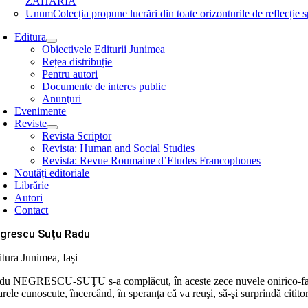
ZAHARIA
Unum
Colecția propune lucrări din toate orizonturile de refle
Editura
Obiectivele Editurii Junimea
Rețea distribuție
Pentru autori
Documente de interes public
Anunţuri
Evenimente
Reviste
Revista Scriptor
Revista: Human and Social Studies
Revista: Revue Roumaine d’Etudes Francophones
Noutăți editoriale
Librărie
Autori
Contact
grescu Suţu Radu
itura Junimea, Iași
du NEGRESCU-SUŢU s-a complăcut, în aceste zece nuvele onirico-fantastic
arele cunoscute, încercând, în speranţa că va reuşi, să-şi surprindă cititor