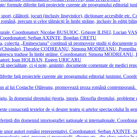
ormate/ formule diferite față proiectele curente ale programului editori
sport, călătorii, jocuri (inclusiv lingvistice), dicţionare accesibile
mba română, precum şi celor tălmăciţi în limbi străine, inclusiv în edi
i culturale. Coordonatori: Nicolae BUSUIOC, Grigore ILISEI, Lucian V
erare. Coordonatori: Șerban AXINTE, Bogdan CREŢU
ea, colecția „Eminesciana” continuă să promoveze studii și documente pri
i CIMPOI (Chișinău), Theodor CODREANU, Simona MODREANU, Pomp
 Eminescu traduse în limbi străine. Coordonatori: Simona MODREANU
oordonatori: Ioan HOLBAN, Eugen URICARU
ictă specialitate, ci și note, amintiri, documente comentate de medici 
mule diferite față proiectele curente ale programului editorial junimi
 roman al lui Costache Olăreanu, promovează proza română contempor
tigiu, în domeniul dreptului (teoria, istoria, filosofia dreptului, problem
 este consacrată textelor de și despre teatru și artelor spectacolului 
referință din domeniul istoriografiei naţionale şi internaţionale. C
tive, ale unor autori români reprezentativi. Coordonatori: Șerban AX
menologia artei, precum și monografii, albume etc., din sfera artelor în g