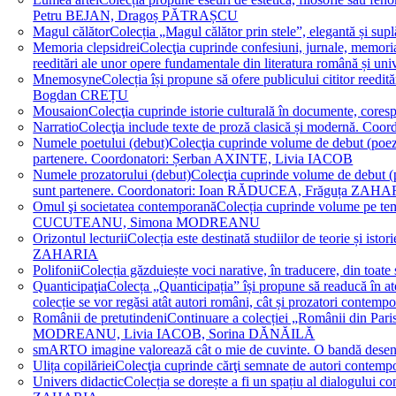
Petru BEJAN, Dragoș PĂTRAȘCU
Magul călător
Colecția „Magul călător prin stele”, elegantă și su
Memoria clepsidrei
Colecţia cuprinde confesiuni, jurnale, memorial
reeditări ale unor opere fundamentale din literatura română 
Mnemosyne
Colecția își propune să ofere publicului cititor re
Bogdan CREȚU
Mousaion
Colecţia cuprinde istorie culturală în documente, cor
Narratio
Colecţia include texte de proză clasică și modernă
Numele poetului (debut)
Colecţia cuprinde volume de debut (poezie)
partenere. Coordonatori: Șerban AXINTE, Livia IACOB
Numele prozatorului (debut)
Colecţia cuprinde volume de debut (pro
sunt partenere. Coordonatori: Ioan RĂDUCEA, Frăguța ZAH
Omul şi societatea contemporană
Colecția cuprinde volume pe teme
CUCUTEANU, Simona MODREANU
Orizontul lecturii
Colecția este destinată studiilor de teorie și i
ZAHARIA
Polifonii
Colecția găzduiește voci narative, în traducere, din 
Quanticipaţia
Colecța „Quanticipația” își propune să readucă în atenți
colecție se vor regăsi atât autori români, cât și prozatori cont
Românii de pretutindeni
Continuare a colecției „Românii din Paris
MODREANU, Livia IACOB, Sorina DĂNĂILĂ
smART
O imagine valorează cât o mie de cuvinte. O bandă des
Ulița copilăriei
Colecţia cuprinde cărţi semnate de autori contem
Univers didactic
Colecția se dorește a fi un spațiu al dialogului 