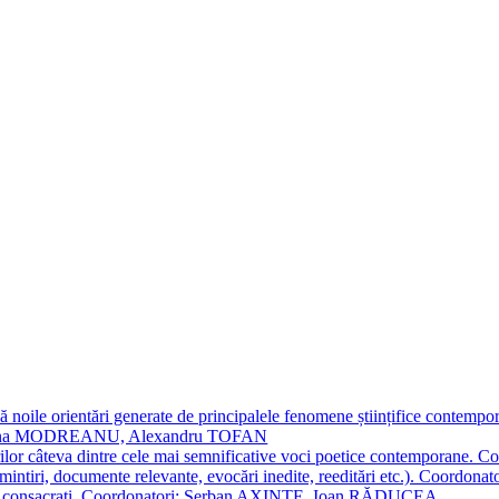
 noile orientări generate de principalele fenomene științifice contempora
Simona MODREANU, Alexandru TOFAN
titorilor câteva dintre cele mai semnificative voci poetice contempor
i (amintiri, documente relevante, evocări inedite, reeditări etc.). Co
poeți consacraţi. Coordonatori: Șerban AXINTE, Ioan RĂDUCEA