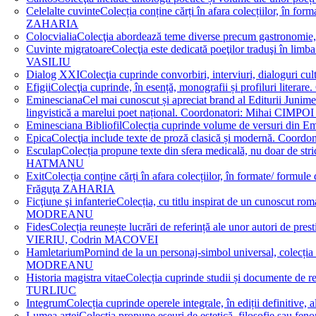
Celelalte cuvinte
Colecția conține cărți în afara colecțiilor, în f
ZAHARIA
Colocvialia
Colecţia abordează teme diverse precum gastronomie, 
Cuvinte migratoare
Colecţia este dedicată poeţilor traduşi în li
VASILIU
Dialog XXI
Colecţia cuprinde convorbiri, interviuri, dialogur
Efigii
Colecţia cuprinde, în esență, monografii și profiluri lit
Eminesciana
Cel mai cunoscut și apreciat brand al Editurii Junim
lingvistică a marelui poet național. Coordonatori: Miha
Eminesciana Bibliofil
Colecția cuprinde volume de versuri din
Epica
Colecţia include texte de proză clasică și modernă. C
Esculap
Colecția propune texte din sfera medicală, nu doar de str
HATMANU
Exit
Colecția conține cărți în afara colecțiilor, în formate/ for
Frăguţa ZAHARIA
Ficţiune şi infanterie
Colecția, cu titlu inspirat de un cunoscut
MODREANU
Fides
Colecția reunește lucrări de referință ale unor autori de pres
VIERIU, Codrin MACOVEI
Hamletarium
Pornind de la un personaj-simbol universal, colecția
MODREANU
Historia magistra vitae
Colecția cuprinde studii și documente de 
TURLIUC
Integrum
Colecția cuprinde operele integrale, în ediții defini
Lumea artei
Colecția propune eseuri de estetică, filosofie sau feno