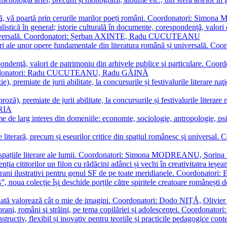
plă, vă poartă prin cerurile marilor poeți români. Coordonatori: Simon
istică în general; istorie culturală în documente, corespondență, valori 
și universală. Coordonatori: Șerban AXINTE, Radu CUCUTEANU
editări ale unor opere fundamentale din literatura română și univers
espondenţă, valori de patrimoniu din arhivele publice şi particulare.
. Coordonatori: Radu CUCUTEANU, Radu GĂINĂ
, premiate de jurii abilitate, la concursurile și festivalurile literare naţ
ză), premiate de jurii abilitate, la concursurile și festivalurile literare
ARIA
 de larg interes din domeniile: economie, sociologie, antropologie, psiho
storie literară, precum și eseurilor critice din spațiul românesc și uni
toate spațiile literare ale lumii. Coordonatori: Simona MODREANU, So
a cititorilor un filon cu rădăcini adânci și vechi în creativitatea ieșeană,
emporani ilustrativi pentru genul SF de pe toate meridianele. Coordona
”, noua colecție își deschide porțile către spiritele creatoare românești
enată valorează cât o mie de imagini. Coordonatori: Dodo NIȚĂ, Oli
porani, români şi străini, pe tema copilăriei și adolescenţei. Coordo
constructiv, flexibil și inovativ pentru teoriile și practicile pedagogi