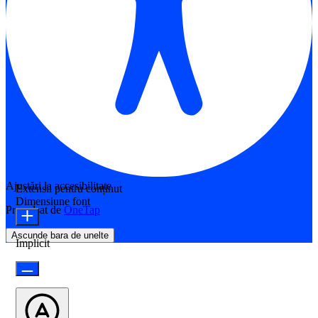
Ajustări la accesibilitate
Extensii pentru conținut
Dimensiune font
Propulsat de
OneTap
Ascunde bara de unelte
Implicit