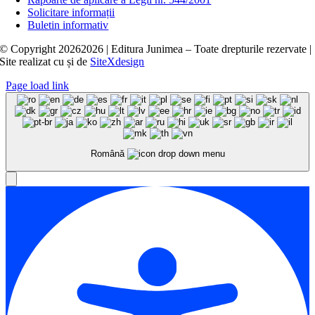
Solicitare informații
Buletin informativ
© Copyright
20262026 | Editura Junimea – Toate drepturile rezervate |
Site realizat cu
și
de
SiteXdesign
Page load link
Română