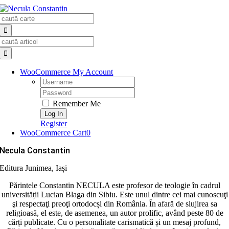
Skip
Search
to
for:
content
Search
for:
WooCommerce My Account
Username:
Password:
Remember Me
Register
WooCommerce Cart
0
Necula Constantin
Editura Junimea, Iași
Părintele Constantin NECULA este profesor de teologie în cadrul
universității Lucian Blaga din Sibiu. Este unul dintre cei mai cunoscuţi
şi respectaţi preoţi ortodocși din România. În afară de slujirea sa
religioasă, el este, de asemenea, un autor prolific, având peste 80 de
cărți publicate. Cu o personalitate carismatică și un mesaj profund,