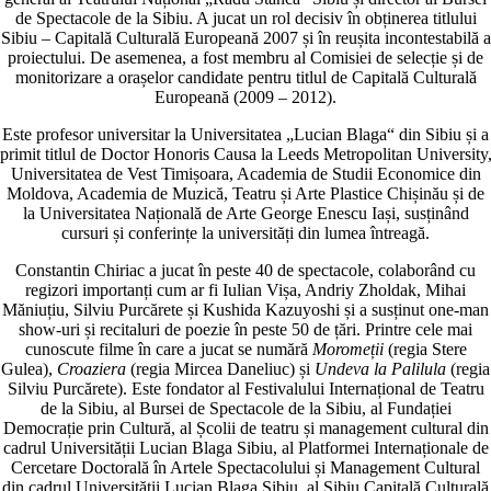
de Spectacole de la Sibiu. A jucat un rol decisiv în obținerea titlului
Sibiu – Capitală Culturală Europeană 2007 și în reușita incontestabilă a
proiectului. De asemenea, a fost membru al Comisiei de selecție și de
monitorizare a orașelor candidate pentru titlul de Capitală Culturală
Europeană (2009 – 2012).
Este profesor universitar la Universitatea „Lucian Blaga“ din Sibiu și a
primit titlul de Doctor Honoris Causa la Leeds Metropolitan University
Universitatea de Vest Timișoara, Academia de Studii Economice din
Moldova, Academia de Muzică, Teatru și Arte Plastice Chișinău și de
la Universitatea Națională de Arte George Enescu Iași, susținând
cursuri și conferințe la universități din lumea întreagă.
Constantin Chiriac a jucat în peste 40 de spectacole, colaborând cu
regizori importanți cum ar fi Iulian Vișa, Andriy Zholdak, Mihai
Măniuțiu, Silviu Purcărete și Kushida Kazuyoshi și a susținut one-man
show-uri și recitaluri de poezie în peste 50 de țări. Printre cele mai
cunoscute filme în care a jucat se numără
Moromeții
(regia Stere
Gulea),
Croaziera
(regia Mircea Daneliuc) și
Undeva la Palilula
(regia
Silviu Purcărete). Este fondator al Festivalului Internațional de Teatru
de la Sibiu, al Bursei de Spectacole de la Sibiu, al Fundației
Democrație prin Cultură, al Școlii de teatru și management cultural din
cadrul Universității Lucian Blaga Sibiu, al Platformei Internaționale de
Cercetare Doctorală în Artele Spectacolului și Management Cultural
din cadrul Universității Lucian Blaga Sibiu, al Sibiu Capitală Culturală