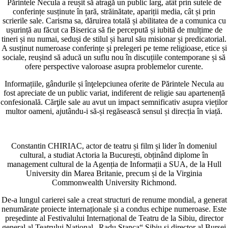
Părintele Necula a reușit să atragă un public larg, atât prin sutele de
conferințe susținute în țară, străinătate, apariții media, cât și prin
scrierile sale. Carisma sa, dăruirea totală și abilitatea de a comunica cu
ușurință au făcut ca Biserica să fie percepută și iubită de mulțime de
tineri și nu numai, seduși de stilul și harul său misionar și predicatorial.
A susținut numeroase conferințe și prelegeri pe teme religioase, etice și
sociale, reușind să aducă un suflu nou în discuțiile contemporane și să
ofere perspective valoroase asupra problemelor curente.
Informațiile, gândurile și înţelepciunea oferite de Părintele Necula au
fost apreciate de un public variat, indiferent de religie sau apartenență
confesională. Cărţile sale au avut un impact semnificativ asupra vieților
multor oameni, ajutându-i să-și regăsească sensul și direcția în viață.
Constantin CHIRIAC, actor de teatru și film și lider în domeniul
cultural, a studiat Actoria la București, obținând diplome în
management cultural de la Agenția de Informații a SUA, de la Hull
University din Marea Britanie, precum și de la Virginia
Commonwealth University Richmond.
De-a lungul carierei sale a creat structuri de renume mondial, a generat
nenumărate proiecte internaționale și a condus echipe numeroase. Este
președinte al Festivalului Internațional de Teatru de la Sibiu, director
general al Teatrului Național „Radu Stanca“ Sibiu și director al Bursei