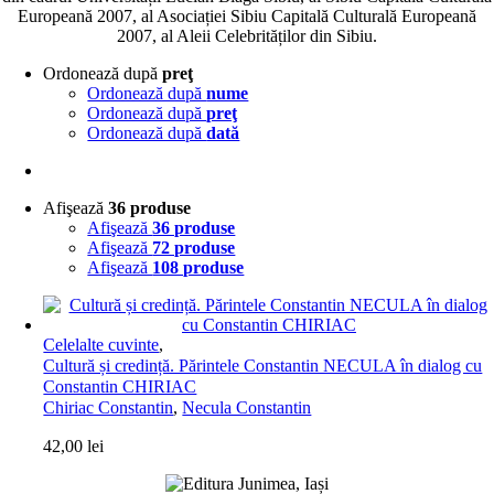
Europeană 2007, al Asociației Sibiu Capitală Culturală Europeană
2007, al Aleii Celebrităților din Sibiu.
Ordonează după
preţ
Ordonează după
nume
Ordonează după
preţ
Ordonează după
dată
Afişează
36 produse
Afişează
36 produse
Afişează
72 produse
Afişează
108 produse
Celelalte cuvinte
,
Cultură și credință. Părintele Constantin NECULA în dialog cu
Constantin CHIRIAC
Chiriac Constantin
,
Necula Constantin
42,00
lei