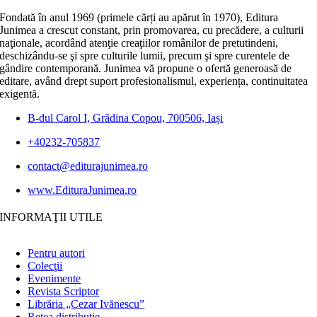
Fondată în anul 1969 (primele cărți au apărut în 1970), Editura
Junimea a crescut constant, prin promovarea, cu precădere, a culturii
naţionale, acordând atenţie creaţiilor românilor de pretutindeni,
deschizându-se şi spre culturile lumii, precum şi spre curentele de
gândire contemporană. Junimea vă propune o ofertă generoasă de
editare, având drept suport profesionalismul, experiența, continuitatea
exigentă.
B-dul Carol I, Grădina Copou, 700506, Iași
+40232-705837
contact@editurajunimea.ro
www.EdituraJunimea.ro
INFORMAŢII UTILE
Pentru autori
Colecţii
Evenimente
Revista Scriptor
Librăria „Cezar Ivănescu”
Rețea distribuție