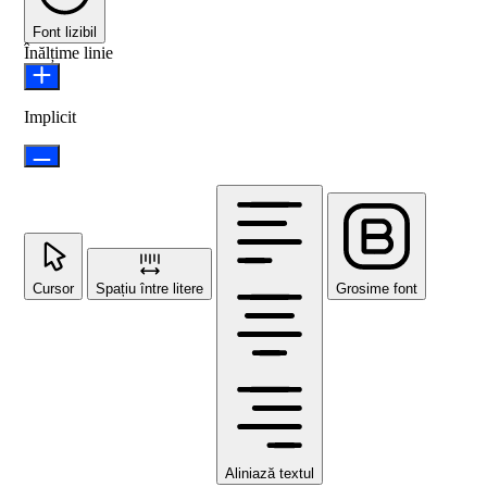
Font lizibil
Înălțime linie
Implicit
Cursor
Spațiu între litere
Grosime font
Aliniază textul