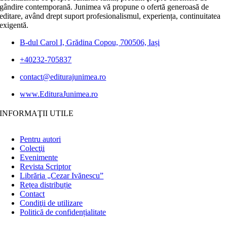
gândire contemporană. Junimea vă propune o ofertă generoasă de
editare, având drept suport profesionalismul, experiența, continuitatea
exigentă.
B-dul Carol I, Grădina Copou, 700506, Iași
+40232-705837
contact@editurajunimea.ro
www.EdituraJunimea.ro
INFORMAŢII UTILE
Pentru autori
Colecţii
Evenimente
Revista Scriptor
Librăria „Cezar Ivănescu”
Rețea distribuție
Contact
Condiţii de utilizare
Politică de confidențialitate