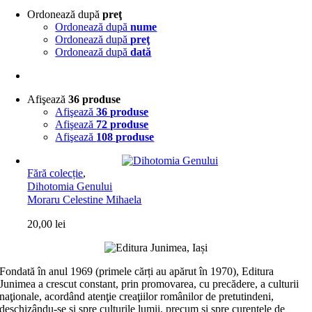
Ordonează după
preţ
Ordonează după
nume
Ordonează după
preţ
Ordonează după
dată
Afişează
36 produse
Afişează
36 produse
Afişează
72 produse
Afişează
108 produse
Fără colecție
,
Dihotomia Genului
Moraru Celestine Mihaela
20,00
lei
Fondată în anul 1969 (primele cărți au apărut în 1970), Editura
Junimea a crescut constant, prin promovarea, cu precădere, a culturii
naţionale, acordând atenţie creaţiilor românilor de pretutindeni,
deschizându-se şi spre culturile lumii, precum şi spre curentele de