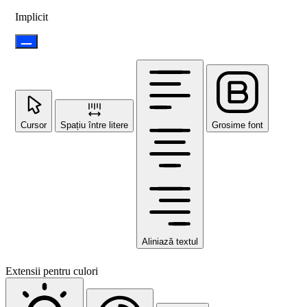
Implicit
Cursor
Spațiu între litere
Grosime font
Aliniază textul
Extensii pentru culori