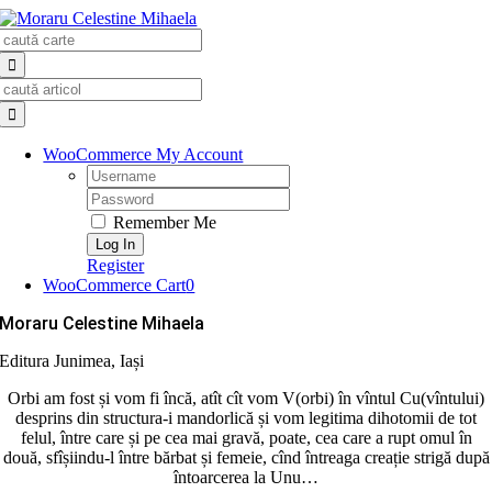
Skip
Search
to
for:
content
Search
for:
WooCommerce My Account
Username:
Password:
Remember Me
Register
WooCommerce Cart
0
Moraru Celestine Mihaela
Editura Junimea, Iași
Orbi am fost și vom fi încă, atît cît vom V(orbi) în vîntul Cu(vîntului)
desprins din structura-i mandorlică și vom legitima dihotomii de tot
felul, între care și pe cea mai gravă, poate, cea care a rupt omul în
două, sfîșiindu-l între bărbat și femeie, cînd întreaga creație strigă după
întoarcerea la Unu…