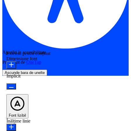
Ajustări la accesibilitate
Extensii pentru conținut
Dimensiune font
Propulsat de
OneTap
Ascunde bara de unelte
Implicit
Font lizibil
Înălțime linie