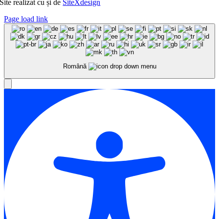
Site realizat cu
și
de
SiteXdesign
Page load link
Română