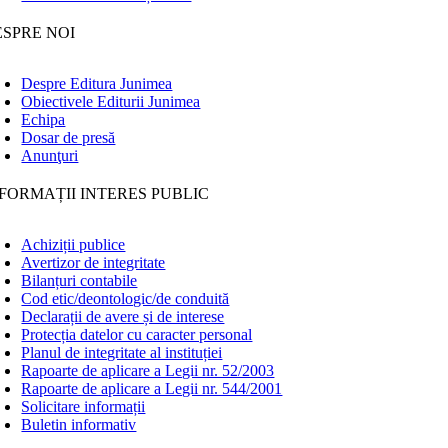
ESPRE NOI
Despre Editura Junimea
Obiectivele Editurii Junimea
Echipa
Dosar de presă
Anunţuri
FORMAȚII INTERES PUBLIC
Achiziții publice
Avertizor de integritate
Bilanțuri contabile
Cod etic/deontologic/de conduită
Declarații de avere și de interese
Protecția datelor cu caracter personal
Planul de integritate al instituției
Rapoarte de aplicare a Legii nr. 52/2003
Rapoarte de aplicare a Legii nr. 544/2001
Solicitare informații
Buletin informativ