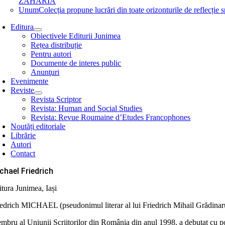
ZAHARIA
Unum
Colecția propune lucrări din toate orizonturile de refle
Editura
Obiectivele Editurii Junimea
Rețea distribuție
Pentru autori
Documente de interes public
Anunţuri
Evenimente
Reviste
Revista Scriptor
Revista: Human and Social Studies
Revista: Revue Roumaine d’Etudes Francophones
Noutăți editoriale
Librărie
Autori
Contact
chael Friedrich
itura Junimea, Iași
iedrich MICHAEL (pseudonimul literar al lui Friedrich Mihail Grădinaru) 
mbru al Uniunii Scriitorilor din România din anul 1998, a debutat cu p