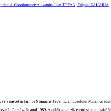
cție spirituală. Coordonatori: Alexandru Ioan TOFAN, Frăguţa ZAHARIA
s-a născut în Iaşi, pe 9 ianuarie 1969, fiu al filosofului Mihail Grădin
oezii în
Cronica
, în anul 1989. A publicat poezii, eseuri şi publicistică î