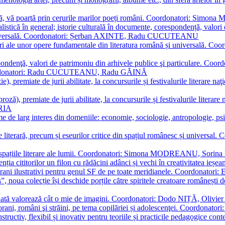
plă, vă poartă prin cerurile marilor poeți români. Coordonatori: Simon
istică în general; istorie culturală în documente, corespondență, valori 
și universală. Coordonatori: Șerban AXINTE, Radu CUCUTEANU
editări ale unor opere fundamentale din literatura română și univers
espondenţă, valori de patrimoniu din arhivele publice şi particulare.
. Coordonatori: Radu CUCUTEANU, Radu GĂINĂ
, premiate de jurii abilitate, la concursurile și festivalurile literare naţ
ză), premiate de jurii abilitate, la concursurile și festivalurile literare
ARIA
 de larg interes din domeniile: economie, sociologie, antropologie, psiho
storie literară, precum și eseurilor critice din spațiul românesc și uni
toate spațiile literare ale lumii. Coordonatori: Simona MODREANU, So
a cititorilor un filon cu rădăcini adânci și vechi în creativitatea ieșeană,
emporani ilustrativi pentru genul SF de pe toate meridianele. Coordona
”, noua colecție își deschide porțile către spiritele creatoare românești
enată valorează cât o mie de imagini. Coordonatori: Dodo NIȚĂ, Oli
porani, români şi străini, pe tema copilăriei și adolescenţei. Coordo
constructiv, flexibil și inovativ pentru teoriile și practicile pedagogi