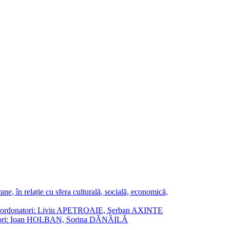
ne, în relație cu sfera culturală, socială, economică,
ane. Coordonatori: Liviu APETROAIE, Şerban AXINTE
ordonatori: Ioan HOLBAN, Sorina DĂNĂILĂ