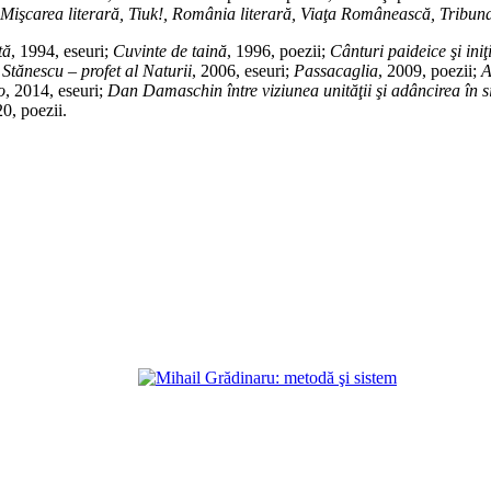
, Mişcarea literară, Tiuk!, România literară, Viaţa Românească, Tribun
tă
, 1994, eseuri;
Cuvinte de taină
, 1996, poezii;
Cânturi paideice şi iniţ
 Stănescu – profet al Naturii
, 2006, eseuri;
Passacaglia
, 2009, poezii;
A
o
, 2014, eseuri;
Dan Damaschin între viziunea unităţii şi adâncirea în s
20, poezii.