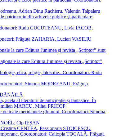
a Modreanu, Adrian Dinu Rachieru, Valentin Talpalaru
de patrimoniu din arhivele publice şi particulare;
ală. Coordonatori: Radu CUCUTEANU, Livia IACOB,
 Coordonatori: Frăguța ZAHARIA, Lucian VASILIU
ionale la care Editura Junimea și revista „Scriptor” sunt
 naţionale la care Editura Junimea și revista „Scriptor”
logie, etică, religie, filosofie.. Coordonatori: Radu
versal. Coordonatori: Simona MODREANU, Frăguţa
rina DĂNĂILĂ
 acela al literaturii de anticipație și fantastice. În
tori: Emilian MARCU, Mihai PRICOP
 de pe toate meridianele globului. Coordonatori: Simona
vier NOËL, Cip IEȘAN
natori: Cristina CENTEA, Passionaria STOICESCU
ce contemporane. Coordonatori: Caliopia TOCALĂ, Frăguţa