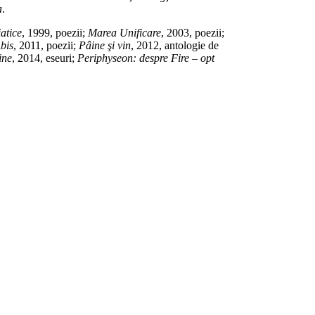
a
.
iatice
, 1999, poezii;
Marea Unificare
, 2003, poezii;
bis
, 2011, poezii;
Pâine şi vin
, 2012, antologie de
ine
, 2014, eseuri;
Periphyseon: despre Fire – opt