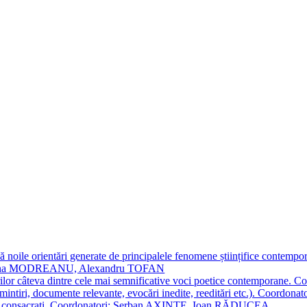
 noile orientări generate de principalele fenomene științifice contempora
Simona MODREANU, Alexandru TOFAN
titorilor câteva dintre cele mai semnificative voci poetice contempor
i (amintiri, documente relevante, evocări inedite, reeditări etc.). Co
poeți consacraţi. Coordonatori: Șerban AXINTE, Ioan RĂDUCEA