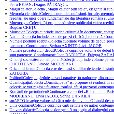
Petru BEJAN, Dragoș PĂTRAȘCU
Magul călător
Colecția „Magul călător prin stele”, elegantă și su
Memoria clepsidrei
Colecţia cuprinde confesiuni, jurnale, memorial
reeditări ale unor opere fundamentale din literatura română 
Mnemosyne
Colecția își propune să ofere publicului cititor re
Bogdan CREȚU
Mousaion
Colecţia cuprinde istorie culturală în documente, cor
Narratio
Colecţia include texte de proză clasică și modernă
Numele poetului (debut)
Colecţia cuprinde volume de debut (poezie)
partenere. Coordonatori: Șerban AXINTE, Livia IACOB
Numele prozatorului (debut)
Colecţia cuprinde volume de debut (pro
sunt partenere. Coordonatori: Ioan RĂDUCEA, Frăguța ZAH
Omul şi societatea contemporană
Colecția cuprinde volume pe teme
CUCUTEANU, Simona MODREANU
Orizontul lecturii
Colecția este destinată studiilor de teorie și i
ZAHARIA
Polifonii
Colecția găzduiește voci narative, în traducere, din 
Quanticipaţia
Colecța „Quanticipația” își propune să readucă în atenți
colecție se vor regăsi atât autori români, cât și prozatori cont
Românii de pretutindeni
Continuare a colecției „Românii din Paris
MODREANU, Livia IACOB, Sorina DĂNĂILĂ
smART
O imagine valorează cât o mie de cuvinte. O bandă des
Ulița copilăriei
Colecţia cuprinde cărţi semnate de autori contem
Univers didactic
Colecția se dorește a fi un spațiu al dialogului 