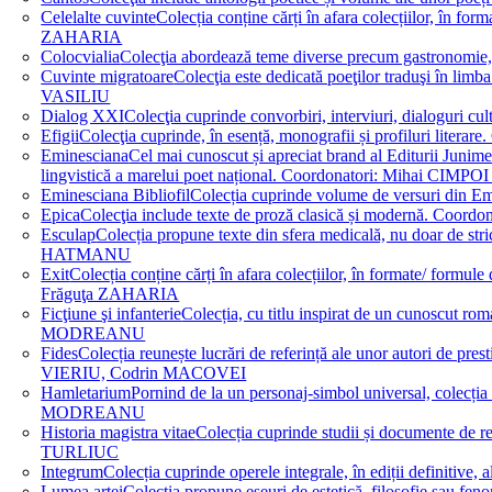
Celelalte cuvinte
Colecția conține cărți în afara colecțiilor, în f
ZAHARIA
Colocvialia
Colecţia abordează teme diverse precum gastronomie, 
Cuvinte migratoare
Colecţia este dedicată poeţilor traduşi în li
VASILIU
Dialog XXI
Colecţia cuprinde convorbiri, interviuri, dialogur
Efigii
Colecţia cuprinde, în esență, monografii și profiluri lit
Eminesciana
Cel mai cunoscut și apreciat brand al Editurii Junim
lingvistică a marelui poet național. Coordonatori: Miha
Eminesciana Bibliofil
Colecția cuprinde volume de versuri din
Epica
Colecţia include texte de proză clasică și modernă. C
Esculap
Colecția propune texte din sfera medicală, nu doar de str
HATMANU
Exit
Colecția conține cărți în afara colecțiilor, în formate/ for
Frăguţa ZAHARIA
Ficţiune şi infanterie
Colecția, cu titlu inspirat de un cunoscut
MODREANU
Fides
Colecția reunește lucrări de referință ale unor autori de pres
VIERIU, Codrin MACOVEI
Hamletarium
Pornind de la un personaj-simbol universal, colecția
MODREANU
Historia magistra vitae
Colecția cuprinde studii și documente de 
TURLIUC
Integrum
Colecția cuprinde operele integrale, în ediții defini
Lumea artei
Colecția propune eseuri de estetică, filosofie sau feno