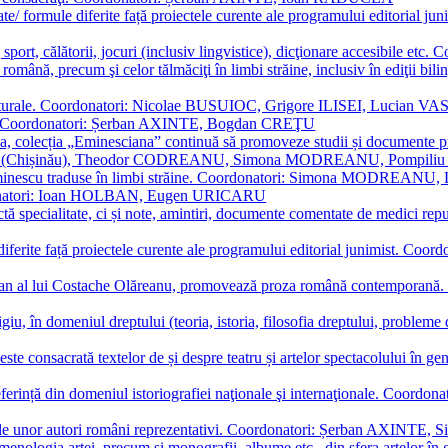
ormate/ formule diferite față proiectele curente ale programului editori
sport, călătorii, jocuri (inclusiv lingvistice), dicţionare accesibile
mba română, precum şi celor tălmăciţi în limbi străine, inclusiv în edi
i culturale. Coordonatori: Nicolae BUSUIOC, Grigore ILISEI, Lucian V
erare. Coordonatori: Șerban AXINTE, Bogdan CREŢU
ea, colecția „Eminesciana” continuă să promoveze studii și documente pri
i CIMPOI (Chișinău), Theodor CODREANU, Simona MODREANU, Pomp
 Eminescu traduse în limbi străine. Coordonatori: Simona MODREANU
oordonatori: Ioan HOLBAN, Eugen URICARU
ictă specialitate, ci și note, amintiri, documente comentate de medici 
mule diferite față proiectele curente ale programului editorial junimi
 roman al lui Costache Olăreanu, promovează proza română contempor
tigiu, în domeniul dreptului (teoria, istoria, filosofia dreptului, problem
 este consacrată textelor de și despre teatru și artelor spectacolului 
referință din domeniul istoriografiei naţionale şi internaţionale. C
tive, ale unor autori români reprezentativi. Coordonatori: Șerban AX
menologia artei, precum și monografii, albume etc., din sfera artelor în g