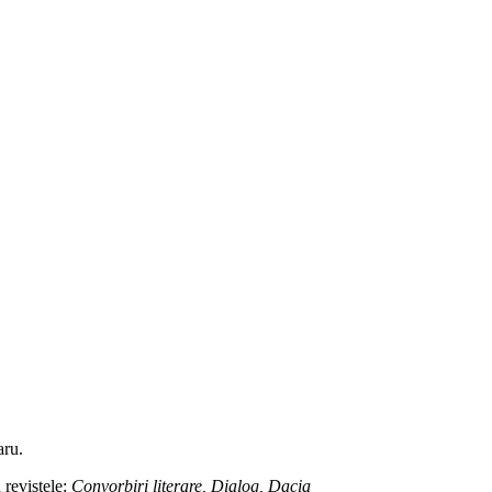
aru.
n revistele:
Convorbiri literare, Dialog, Dacia