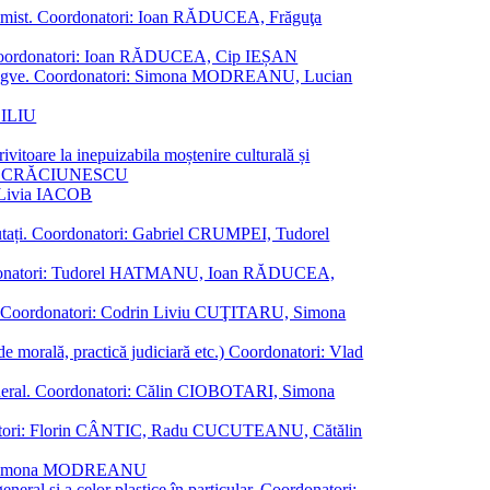
al junimist. Coordonatori: Ioan RĂDUCEA, Frăguţa
 etc. Coordonatori: Ioan RĂDUCEA, Cip IEȘAN
ţii bilingve. Coordonatori: Simona MODREANU, Lucian
ASILIU
vitoare la inepuizabila moștenire culturală și
iliu CRĂCIUNESCU
, Livia IACOB
reputați. Coordonatori: Gabriel CRUMPEI, Tudorel
st. Coordonatori: Tudorel HATMANU, Ioan RĂDUCEA,
ană. Coordonatori: Codrin Liviu CUŢITARU, Simona
e de morală, practică judiciară etc.) Coordonatori: Vlad
în general. Coordonatori: Călin CIOBOTARI, Simona
oordonatori: Florin CÂNTIC, Radu CUCUTEANU, Cătălin
INTE, Simona MODREANU
eneral și a celor plastice în particular. Coordonatori: