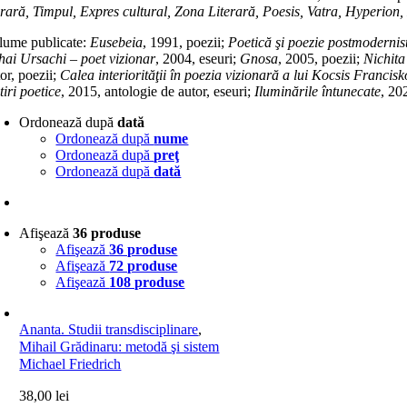
terară, Timpul, Expres cultural, Zona Literară, Poesis, Vatra, Hyperion
lume publicate:
Eusebeia
, 1991, poezii;
Poetică şi poezie postmodernis
hai Ursachi – poet vizionar
, 2004, eseuri;
Gnosa
, 2005, poezii;
Nichita
or, poezii;
Calea interiorităţii în poezia vizionară a lui Kocsis Francisk
tiri poetice
, 2015, antologie de autor, eseuri;
Iluminările întunecate
, 20
Ordonează după
dată
Ordonează după
nume
Ordonează după
preţ
Ordonează după
dată
Afişează
36 produse
Afişează
36 produse
Afişează
72 produse
Afişează
108 produse
Ananta. Studii transdisciplinare
,
Mihail Grădinaru: metodă şi sistem
Michael Friedrich
38,00
lei