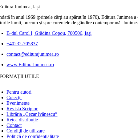
dată în anul 1969 (primele cărți au apărut în 1970), Editura Junimea a c
lturile lumii, precum şi spre curentele de gândire contemporană. Junimea
B-dul Carol I, Grădina Copou, 700506, Iași
+40232-705837
contact@editurajunimea.ro
www.EdituraJunimea.ro
FORMAŢII UTILE
Pentru autori
Colecţii
Evenimente
Revista Scriptor
Librăria „Cezar Ivănescu”
Rețea distribuție
Contact
Condiţii de utilizare
Politică de confidențialitate