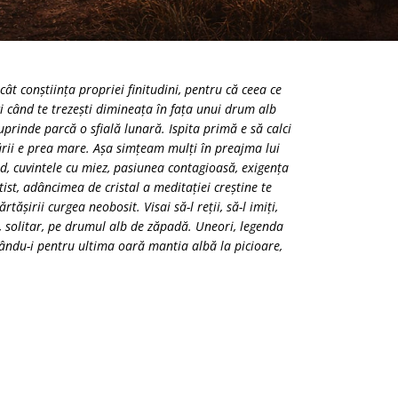
t conștiința propriei finitudini, pentru că ceea ce
i când te trezești dimineața în fața unui drum alb
prinde parcă o sfială lunară. Ispita primă e să calci
nării e prea mare. Așa simțeam mulți în preajma lui
ld, cuvintele cu miez, pasiunea contagioasă, exigența
tist, adâncimea de cristal a meditației creștine te
ășirii curgea neobosit. Visai să-l reții, să-l imiți,
nd, solitar, pe drumul alb de zăpadă. Uneori, legenda
rnându-i pentru ultima oară mantia albă la picioare,