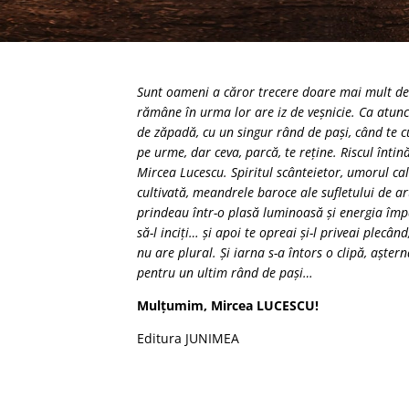
Sunt oameni a căror trecere doare mai mult decâ
rămâne în urma lor are iz de veșnicie. Ca atunc
de zăpadă, cu un singur rând de pași, când te cu
pe urme, dar ceva, parcă, te reține. Riscul înti
Mircea Lucescu. Spiritul scânteietor, umorul ca
cultivată, meandrele baroce ale sufletului de ar
prindeau într-o plasă luminoasă și energia împărt
să-l inciți… și apoi te opreai și-l priveai plecâ
nu are plural. Și iarna s-a întors o clipă, aște
pentru un ultim rând de pași…
Mulțumim, Mircea LUCESCU!
Editura JUNIMEA