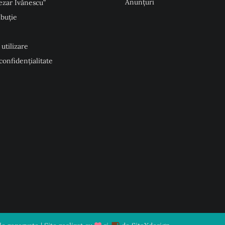
Anunţuri
ezar Ivănescu”
ibuție
 utilizare
 confidențialitate