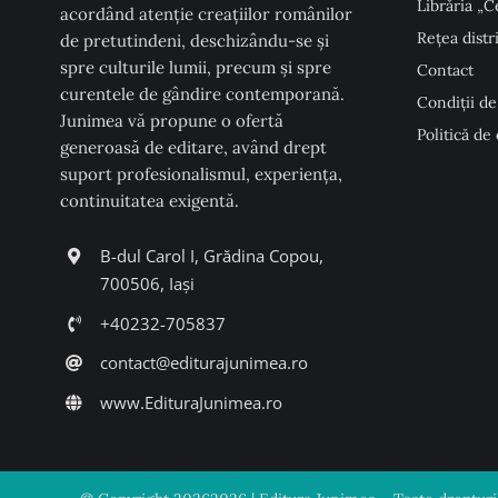
Librăria „C
acordând atenţie creaţiilor românilor
Rețea distr
de pretutindeni, deschizându-se şi
spre culturile lumii, precum şi spre
Contact
curentele de gândire contemporană.
Condiţii de
Junimea vă propune o ofertă
Politică de
generoasă de editare, având drept
suport profesionalismul, experiența,
continuitatea exigentă.
B-dul Carol I, Grădina Copou,
700506, Iași
+40232-705837
contact@editurajunimea.ro
www.EdituraJunimea.ro