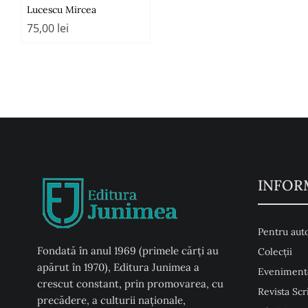
Lucescu Mircea
75,00
lei
INFOR
Pentru auto
Fondată în anul 1969 (primele cărți au
Colecţii
apărut în 1970), Editura Junimea a
Eveniment
crescut constant, prin promovarea, cu
Revista Scr
precădere, a culturii naţionale,