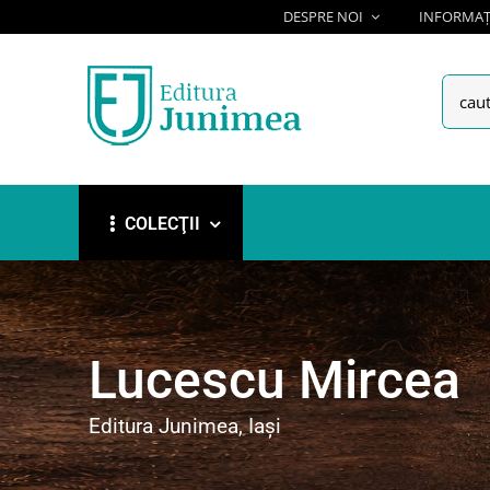
Skip
DESPRE NOI
INFORMAȚI
to
content
Searc
for:
COLECŢII
Lucescu Mircea
Editura Junimea, Iași