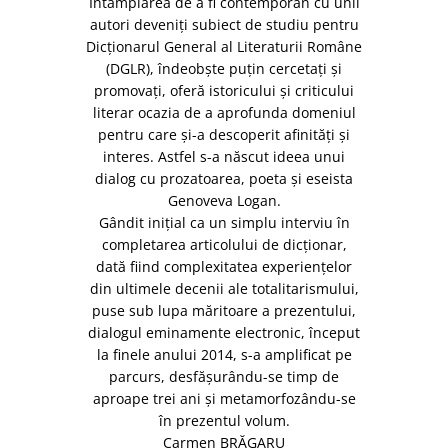
Întâmplarea de a fi contemporan cu unii
autori deveniți subiect de studiu pentru
Dicționarul General al Literaturii Române
(DGLR), îndeobște puțin cercetați și
promovați, oferă istoricului și criticului
literar ocazia de a aprofunda domeniul
pentru care și-a descoperit afinități și
interes. Astfel s-a născut ideea unui
dialog cu prozatoarea, poeta și eseista
Genoveva Logan.
Gândit inițial ca un simplu interviu în
completarea arti­co­lului de dicționar,
dată fiind comple­xi­tatea experien­țelor
din ultimele decenii ale totalitarismului,
puse sub lupa mări­toare a prezentului,
dialogul eminamente electronic, început
la finele anului 2014, s-a amplificat pe
parcurs, desfășurându-se timp de
aproape trei ani și meta­mor­fo­zându-se
în prezentul volum.
Carmen BRĂGARU