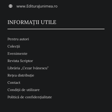
www.EdituraJunimea.ro
INFORMAŢII UTILE
Pentru autori
Colecţii
Evenimente
Revista Scriptor
Librăria „Cezar Ivănescu”
Rețea distribuție
Contact
Condiţii de utilizare
Politică de confidențialitate