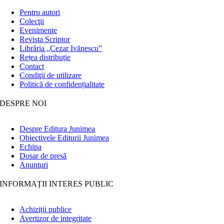
Pentru autori
Colecţii
Evenimente
Revista Scriptor
Librăria „Cezar Ivănescu”
Rețea distribuție
Contact
Condiţii de utilizare
Politică de confidențialitate
DESPRE NOI
Despre Editura Junimea
Obiectivele Editurii Junimea
Echipa
Dosar de presă
Anunţuri
INFORMAȚII INTERES PUBLIC
Achiziții publice
Avertizor de integritate