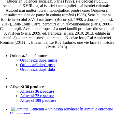
Études en Sciences sociales), Paris (1999), s-a dedicat studiului
secolului al XVIII-lea, al istoriei istoriografiei şi al istoriei culturale.
Autorul mai multor lucrări monografice, printre care: Originea şi
cristalizarea ideii de patrie în cultura română (1986), Sensibilitate şi
istorie în secolul XVIII românesc (Bucureşti, 1990; a doua ediţie, Iaşi,
2017), Jean-Louis Carra, parcours d’un révolutionnaire (Paris, 2000),
Cantemireştii. Aventura europeană a unei familii princiare din secolul a
XVIII-lea (Paris, 2009, ed. franceză, şi Iaşi, 2010, 2013, ediţiile în
română) – lucrare distinsă cu premiul „Nicolae Iorga” al Academiei
Române (2011) – , Emmanuel Le Roy Ladurie, une vie face à l’histoir
(Paris, 2018).
Ordonează după
nume
Ordonează după
nume
Ordonează după
preţ
Ordonează după
dată
Afişează
36 produse
Afişează
36 produse
Afişează
72 produse
Afişează
108 produse
Mnemosyne
,