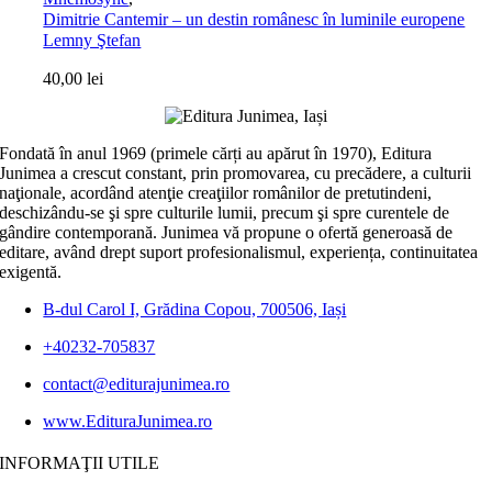
Dimitrie Cantemir – un destin românesc în luminile europene
Lemny Ştefan
40,00
lei
Fondată în anul 1969 (primele cărți au apărut în 1970), Editura
Junimea a crescut constant, prin promovarea, cu precădere, a culturii
naţionale, acordând atenţie creaţiilor românilor de pretutindeni,
deschizându-se şi spre culturile lumii, precum şi spre curentele de
gândire contemporană. Junimea vă propune o ofertă generoasă de
editare, având drept suport profesionalismul, experiența, continuitatea
exigentă.
B-dul Carol I, Grădina Copou, 700506, Iași
+40232-705837
contact@editurajunimea.ro
www.EdituraJunimea.ro
INFORMAŢII UTILE