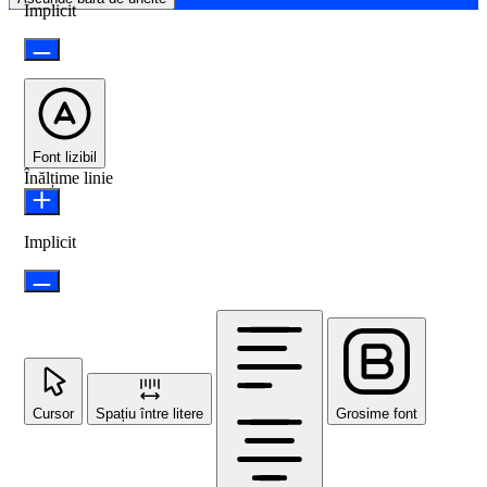
Implicit
Font lizibil
Înălțime linie
Implicit
Cursor
Spațiu între litere
Grosime font