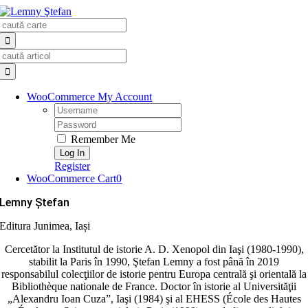
Skip
Search
to
for:
content
Search
for:
WooCommerce My Account
Username:
Password:
Remember Me
Register
WooCommerce Cart
0
Lemny Ştefan
Editura Junimea, Iași
Cercetător la Institutul de istorie A. D. Xenopol din Iaşi (1980-1990),
stabilit la Paris în 1990, Ştefan Lemny a fost până în 2019
responsabilul colecţiilor de istorie pentru Europa centrală şi orientală la
Bibliothèque nationale de France. Doctor în istorie al Universităţii
„Alexandru Ioan Cuza”, Iaşi (1984) şi al EHESS (École des Hautes