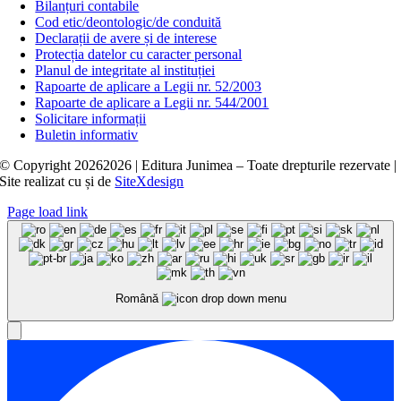
Bilanțuri contabile
Cod etic/deontologic/de conduită
Declarații de avere și de interese
Protecția datelor cu caracter personal
Planul de integritate al instituției
Rapoarte de aplicare a Legii nr. 52/2003
Rapoarte de aplicare a Legii nr. 544/2001
Solicitare informații
Buletin informativ
© Copyright
20262026 | Editura Junimea – Toate drepturile rezervate |
Site realizat cu
și
de
SiteXdesign
Page load link
Română