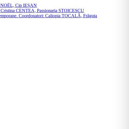
vier NOËL, Cip IEȘAN
natori: Cristina CENTEA, Passionaria STOICESCU
ce contemporane. Coordonatori: Caliopia TOCALĂ, Frăguţa