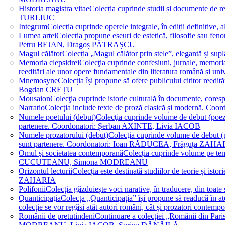
Historia magistra vitae
Colecția cuprinde studii și documente de 
TURLIUC
Integrum
Colecția cuprinde operele integrale, în ediții defini
Lumea artei
Colecția propune eseuri de estetică, filosofie sau feno
Petru BEJAN, Dragoș PĂTRAȘCU
Magul călător
Colecția „Magul călător prin stele”, elegantă și su
Memoria clepsidrei
Colecţia cuprinde confesiuni, jurnale, memorial
reeditări ale unor opere fundamentale din literatura română 
Mnemosyne
Colecția își propune să ofere publicului cititor re
Bogdan CREȚU
Mousaion
Colecţia cuprinde istorie culturală în documente, cor
Narratio
Colecţia include texte de proză clasică și modernă
Numele poetului (debut)
Colecţia cuprinde volume de debut (poezie)
partenere. Coordonatori: Șerban AXINTE, Livia IACOB
Numele prozatorului (debut)
Colecţia cuprinde volume de debut (pro
sunt partenere. Coordonatori: Ioan RĂDUCEA, Frăguța ZAH
Omul şi societatea contemporană
Colecția cuprinde volume pe teme
CUCUTEANU, Simona MODREANU
Orizontul lecturii
Colecția este destinată studiilor de teorie și i
ZAHARIA
Polifonii
Colecția găzduiește voci narative, în traducere, din 
Quanticipaţia
Colecța „Quanticipația” își propune să readucă în atenți
colecție se vor regăsi atât autori români, cât și prozatori cont
Românii de pretutindeni
Continuare a colecției „Românii din Paris