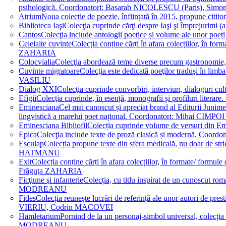
psihologică. Coordonatori: Basarab NICOLESCU (Paris), 
Atrium
Noua colecție de poezie, înființată în 2015, propune ci
Biblioteca Iaşi
Colecţia cuprinde cărţi despre Iaşi şi împrejurim
Cantos
Colecţia include antologii poetice și volume ale unor 
Celelalte cuvinte
Colecția conține cărți în afara colecțiilor, în f
ZAHARIA
Colocvialia
Colecţia abordează teme diverse precum gastronomie, 
Cuvinte migratoare
Colecţia este dedicată poeţilor traduşi în li
VASILIU
Dialog XXI
Colecţia cuprinde convorbiri, interviuri, dialogur
Efigii
Colecţia cuprinde, în esență, monografii și profiluri lit
Eminesciana
Cel mai cunoscut și apreciat brand al Editurii Junim
lingvistică a marelui poet național. Coordonatori: Miha
Eminesciana Bibliofil
Colecția cuprinde volume de versuri din
Epica
Colecţia include texte de proză clasică și modernă. C
Esculap
Colecția propune texte din sfera medicală, nu doar de str
HATMANU
Exit
Colecția conține cărți în afara colecțiilor, în formate/ for
Frăguţa ZAHARIA
Ficţiune şi infanterie
Colecția, cu titlu inspirat de un cunoscut
MODREANU
Fides
Colecția reunește lucrări de referință ale unor autori de pres
VIERIU, Codrin MACOVEI
Hamletarium
Pornind de la un personaj-simbol universal, colecția
MODREANU