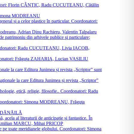
oordonatori: Florin CÂNTIC, Radu CUCUTEANU, Cătălin
INTE, Simona MODREANU
eneral și a celor plastice în particular. Coordonatori:
a Modreanu, Adrian Dinu Rachieru, Valentin Talpalaru
de patrimoniu din arhivele publice şi particulare;
ală. Coordonatori: Radu CUCUTEANU, Livia IACOB,
 Coordonatori: Frăguța ZAHARIA, Lucian VASILIU
ionale la care Editura Junimea și revista „Scriptor” sunt
 naţionale la care Editura Junimea și revista „Scriptor”
logie, etică, religie, filosofie.. Coordonatori: Radu
versal. Coordonatori: Simona MODREANU, Frăguţa
rina DĂNĂILĂ
 acela al literaturii de anticipație și fantastice. În
tori: Emilian MARCU, Mihai PRICOP
 de pe toate meridianele globului. Coordonatori: Simona