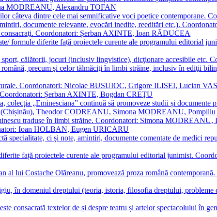
Simona MODREANU, Alexandru TOFAN
titorilor câteva dintre cele mai semnificative voci poetice contempor
i (amintiri, documente relevante, evocări inedite, reeditări etc.). Co
poeți consacraţi. Coordonatori: Șerban AXINTE, Ioan RĂDUCEA
ormate/ formule diferite față proiectele curente ale programului editori
sport, călătorii, jocuri (inclusiv lingvistice), dicţionare accesibile
mba română, precum şi celor tălmăciţi în limbi străine, inclusiv în edi
i culturale. Coordonatori: Nicolae BUSUIOC, Grigore ILISEI, Lucian V
erare. Coordonatori: Șerban AXINTE, Bogdan CREŢU
ea, colecția „Eminesciana” continuă să promoveze studii și documente pri
i CIMPOI (Chișinău), Theodor CODREANU, Simona MODREANU, Pomp
 Eminescu traduse în limbi străine. Coordonatori: Simona MODREANU
oordonatori: Ioan HOLBAN, Eugen URICARU
ictă specialitate, ci și note, amintiri, documente comentate de medici 
mule diferite față proiectele curente ale programului editorial junimi
 roman al lui Costache Olăreanu, promovează proza română contempor
tigiu, în domeniul dreptului (teoria, istoria, filosofia dreptului, problem
 este consacrată textelor de și despre teatru și artelor spectacolului 