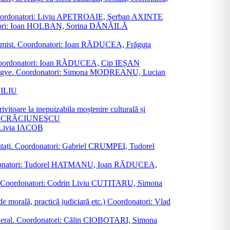
ane. Coordonatori: Liviu APETROAIE, Şerban AXINTE
ordonatori: Ioan HOLBAN, Sorina DĂNĂILĂ
al junimist. Coordonatori: Ioan RĂDUCEA, Frăguţa
 etc. Coordonatori: Ioan RĂDUCEA, Cip IEȘAN
ţii bilingve. Coordonatori: Simona MODREANU, Lucian
ASILIU
vitoare la inepuizabila moștenire culturală și
iliu CRĂCIUNESCU
, Livia IACOB
reputați. Coordonatori: Gabriel CRUMPEI, Tudorel
st. Coordonatori: Tudorel HATMANU, Ioan RĂDUCEA,
ană. Coordonatori: Codrin Liviu CUŢITARU, Simona
e de morală, practică judiciară etc.) Coordonatori: Vlad
în general. Coordonatori: Călin CIOBOTARI, Simona