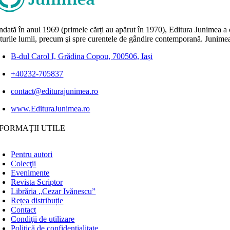
dată în anul 1969 (primele cărți au apărut în 1970), Editura Junimea a c
lturile lumii, precum şi spre curentele de gândire contemporană. Junimea
B-dul Carol I, Grădina Copou, 700506, Iași
+40232-705837
contact@editurajunimea.ro
www.EdituraJunimea.ro
FORMAŢII UTILE
Pentru autori
Colecţii
Evenimente
Revista Scriptor
Librăria „Cezar Ivănescu”
Rețea distribuție
Contact
Condiţii de utilizare
Politică de confidențialitate