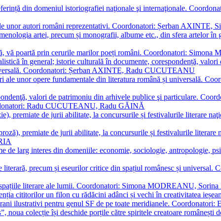
referință din domeniul istoriografiei naţionale şi internaţionale. C
tive, ale unor autori români reprezentativi. Coordonatori: Șerban AX
menologia artei, precum și monografii, albume etc., din sfera artelor în g
plă, vă poartă prin cerurile marilor poeți români. Coordonatori: Simon
istică în general; istorie culturală în documente, corespondență, valori 
și universală. Coordonatori: Șerban AXINTE, Radu CUCUTEANU
editări ale unor opere fundamentale din literatura română și univers
espondenţă, valori de patrimoniu din arhivele publice şi particulare.
. Coordonatori: Radu CUCUTEANU, Radu GĂINĂ
, premiate de jurii abilitate, la concursurile și festivalurile literare naţ
ză), premiate de jurii abilitate, la concursurile și festivalurile literare
ARIA
 de larg interes din domeniile: economie, sociologie, antropologie, psiho
storie literară, precum și eseurilor critice din spațiul românesc și uni
toate spațiile literare ale lumii. Coordonatori: Simona MODREANU, So
a cititorilor un filon cu rădăcini adânci și vechi în creativitatea ieșeană,
emporani ilustrativi pentru genul SF de pe toate meridianele. Coordona
”, noua colecție își deschide porțile către spiritele creatoare românești