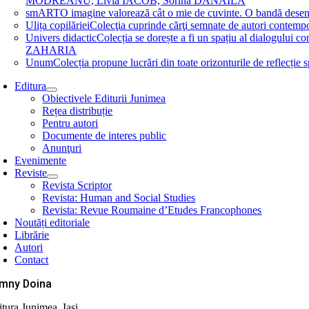
MODREANU, Livia IACOB, Sorina DĂNĂILĂ
smART
O imagine valorează cât o mie de cuvinte. O bandă des
Ulița copilăriei
Colecţia cuprinde cărţi semnate de autori contem
Univers didactic
Colecția se dorește a fi un spațiu al dialogului 
ZAHARIA
Unum
Colecția propune lucrări din toate orizonturile de refle
Editura
Obiectivele Editurii Junimea
Rețea distribuție
Pentru autori
Documente de interes public
Anunţuri
Evenimente
Reviste
Revista Scriptor
Revista: Human and Social Studies
Revista: Revue Roumaine d’Etudes Francophones
Noutăți editoriale
Librărie
Autori
Contact
mny Doina
itura Junimea, Iași