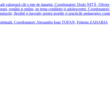
enată valorează cât o mie de imagini. Coordonatori: Dodo NIȚĂ, Oli
porani, români şi străini, pe tema copilăriei și adolescenţei. Coordo
constructiv, flexibil și inovativ pentru teoriile și practicile pedagogi
cție spirituală. Coordonatori: Alexandru Ioan TOFAN, Frăguţa ZAHARIA