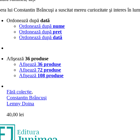
ra lui Constantin Brâncuşi a suscitat mereu curiozitate şi interes în lum
Ordonează după
dată
Ordonează după
nume
Ordonează după
preţ
Ordonează după
dată
Afişează
36 produse
Afişează
36 produse
Afişează
72 produse
Afişează
108 produse
Fără colecție
,
Constantin Brâncuşi
Lemny Doina
40,00
lei