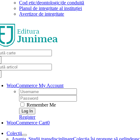
Cod etic/deontologic/de conduită
Planul de integritate al instituției
Avertizor de integritate
arch
:
arch
:
WooCommerce My Account
Username:
Password:
Remember Me
Register
WooCommerce Cart
0
Colecţii
Ananta. Studii transdisciplinare
Colecţia își propune să oglindească