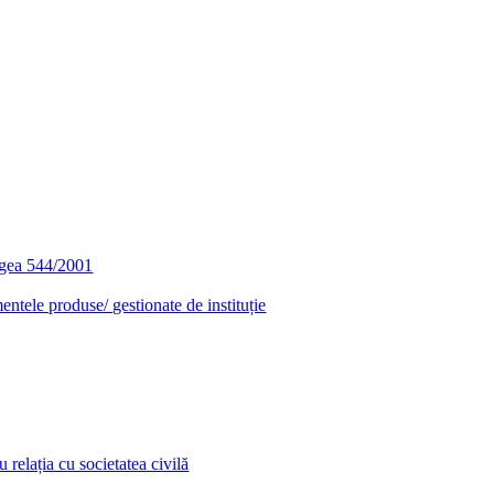
egea 544/2001
entele produse/ gestionate de instituție
relația cu societatea civilă