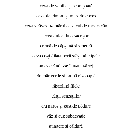
ceva de vanilie și scorțișoară
ceva de cimbru și miez de cocos
ceva străveziu-amărui ca sucul de mesteacăn
ceva dulce dulce-acrișor
cremă de căpșună și zmeură
ceva ce-ți dilata porii sfâșiind clipele
amestecându-se într-un vârtej
de măr verde și prună răscoaptă
răscolind filele
cărții senzațiilor
era miros și gust de pădure
văz și auz subacvatic
atingere și căldură