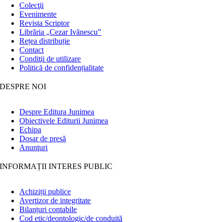
Colecţii
Evenimente
Revista Scriptor
Librăria „Cezar Ivănescu”
Rețea distribuție
Contact
Condiţii de utilizare
Politică de confidențialitate
DESPRE NOI
Despre Editura Junimea
Obiectivele Editurii Junimea
Echipa
Dosar de presă
Anunţuri
INFORMAȚII INTERES PUBLIC
Achiziții publice
Avertizor de integritate
Bilanțuri contabile
Cod etic/deontologic/de conduită