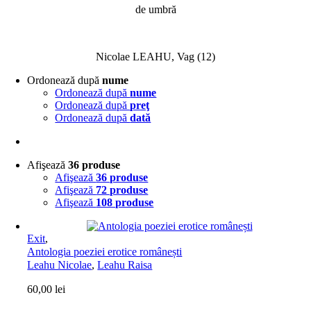
de umbră
Nicolae LEAHU, Vag (12)
Ordonează după
nume
Ordonează după
nume
Ordonează după
preţ
Ordonează după
dată
Afişează
36 produse
Afişează
36 produse
Afişează
72 produse
Afişează
108 produse
Exit
,
Antologia poeziei erotice românești
Leahu Nicolae
,
Leahu Raisa
60,00
lei