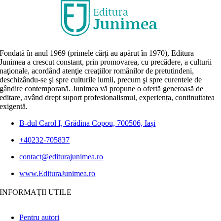
Fondată în anul 1969 (primele cărți au apărut în 1970), Editura
Junimea a crescut constant, prin promovarea, cu precădere, a culturii
naţionale, acordând atenţie creaţiilor românilor de pretutindeni,
deschizându-se şi spre culturile lumii, precum şi spre curentele de
gândire contemporană. Junimea vă propune o ofertă generoasă de
editare, având drept suport profesionalismul, experiența, continuitatea
exigentă.
B-dul Carol I, Grădina Copou, 700506, Iași
+40232-705837
contact@editurajunimea.ro
www.EdituraJunimea.ro
INFORMAŢII UTILE
Pentru autori