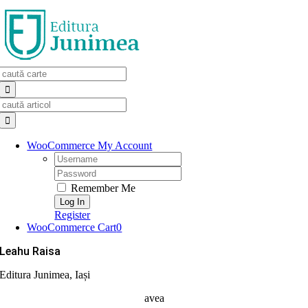
Skip
to
content
Search
for:
Search
for:
WooCommerce My Account
Username:
Password:
Remember Me
Register
WooCommerce Cart
0
Leahu Raisa
Editura Junimea, Iași
avea