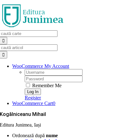
Skip
to
content
Search
for:
Search
for:
WooCommerce My Account
Username:
Password:
Remember Me
Register
WooCommerce Cart
0
Kogălniceanu Mihail
Editura Junimea, Iași
Ordonează după
nume