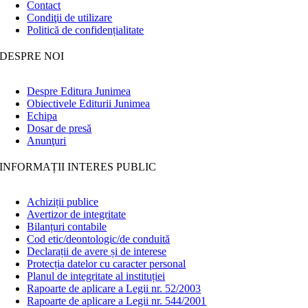
Contact
Condiţii de utilizare
Politică de confidențialitate
DESPRE NOI
Despre Editura Junimea
Obiectivele Editurii Junimea
Echipa
Dosar de presă
Anunţuri
INFORMAȚII INTERES PUBLIC
Achiziții publice
Avertizor de integritate
Bilanțuri contabile
Cod etic/deontologic/de conduită
Declarații de avere și de interese
Protecția datelor cu caracter personal
Planul de integritate al instituției
Rapoarte de aplicare a Legii nr. 52/2003
Rapoarte de aplicare a Legii nr. 544/2001