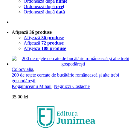
Ordonează după
nume
Ordonează după
preţ
Ordonează după
dată
Afişează
36 produse
Afişează
36 produse
Afişează
72 produse
Afişează
108 produse
Colocvialia
,
200 de rețete cercate de bucătărie românească și alte trebi
gospodărești
Kogălniceanu Mihail
,
Negruzzi Costache
35,00
lei