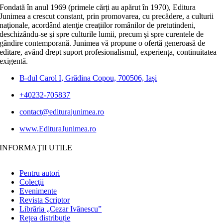
Fondată în anul 1969 (primele cărți au apărut în 1970), Editura
Junimea a crescut constant, prin promovarea, cu precădere, a culturii
naţionale, acordând atenţie creaţiilor românilor de pretutindeni,
deschizându-se şi spre culturile lumii, precum şi spre curentele de
gândire contemporană. Junimea vă propune o ofertă generoasă de
editare, având drept suport profesionalismul, experiența, continuitatea
exigentă.
B-dul Carol I, Grădina Copou, 700506, Iași
+40232-705837
contact@editurajunimea.ro
www.EdituraJunimea.ro
INFORMAŢII UTILE
Pentru autori
Colecţii
Evenimente
Revista Scriptor
Librăria „Cezar Ivănescu”
Rețea distribuție