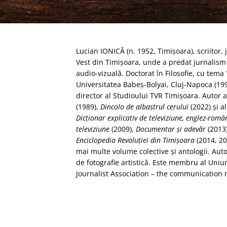
Lucian IONICĂ (n. 1952, Timişoara), scriitor, 
Vest din Timişoara, unde a predat jurnalism
audio-vizuală. Doctorat în Filosofie, cu tema
Universitatea Babeş-Bolyai, Cluj-Napoca (199
director al Studioului TVR Timişoara. Autor
(1989),
Dincolo de albastrul cerului
(2022) şi a
Dicţionar explicativ de televiziune, englez-româ
televiziune
(2009),
Documentar şi adevăr
(2013)
Enciclopedia Revoluţiei din Timişoara
(2014, 20
mai multe volume colective şi antologii. Aut
de fotografie artistică. Este membru al Uniun
Journalist Association – the communication 