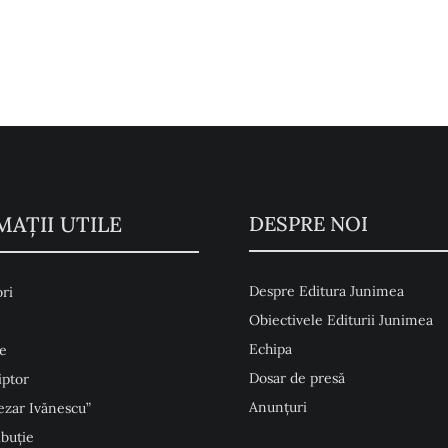
MAŢII UTILE
DESPRE NOI
Despre Editura Junimea
ri
Obiectivele Editurii Junimea
Echipa
e
Dosar de presă
iptor
Anunţuri
ezar Ivănescu”
ibuție