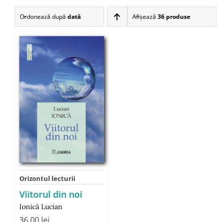
Ordonează după
dată
Afişează
36 produse
Orizontul lecturii
Viitorul din noi
Ionică Lucian
36,00
lei