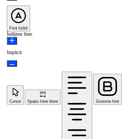
Font lizibil
Înălțime linie
Implicit
Cursor
Spațiu între litere
Grosime font