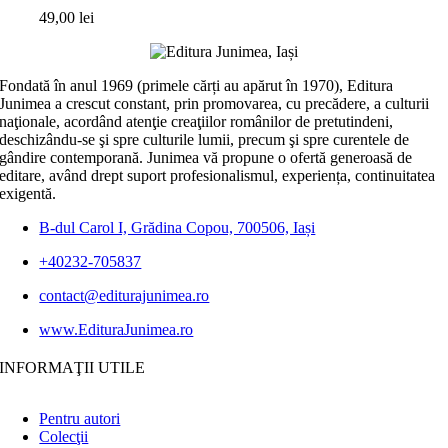
49,00
lei
Fondată în anul 1969 (primele cărți au apărut în 1970), Editura
Junimea a crescut constant, prin promovarea, cu precădere, a culturii
naţionale, acordând atenţie creaţiilor românilor de pretutindeni,
deschizându-se şi spre culturile lumii, precum şi spre curentele de
gândire contemporană. Junimea vă propune o ofertă generoasă de
editare, având drept suport profesionalismul, experiența, continuitatea
exigentă.
B-dul Carol I, Grădina Copou, 700506, Iași
+40232-705837
contact@editurajunimea.ro
www.EdituraJunimea.ro
INFORMAŢII UTILE
Pentru autori
Colecţii