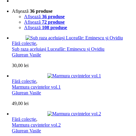
Afişează
36 produse
Afişează
36 produse
Afişează
72 produse
Afişează
108 produse
Fără colecție
,
Sub raza aceluiași Luceafăr: Eminescu și Ovidiu
Găurean Vasile
30,00
lei
Fără colecție
,
Marmura cuvintelor vol.1
Găurean Vasile
49,00
lei
Fără colecție
,
Marmura cuvintelor vol.2
Găurean Vasile