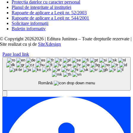
Protecția datelor cu caracter personal
Planul de integritate al instituției
Rapoarte de aplicare a Legii nr. 52/2003
Rapoarte de aplicare a Legii nr. 544/2001
Solicitare informații
Buletin informativ
© Copyright
20262026 | Editura Junimea – Toate drepturile rezervate |
Site realizat cu
și
de
SiteXdesign
Page load link
Română