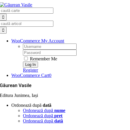
Skip
Search
to
for:
content
Search
for:
WooCommerce My Account
Username:
Password:
Remember Me
Register
WooCommerce Cart
0
Găurean Vasile
Editura Junimea, Iași
Ordonează după
dată
Ordonează după
nume
Ordonează după
preţ
Ordonează după
dată