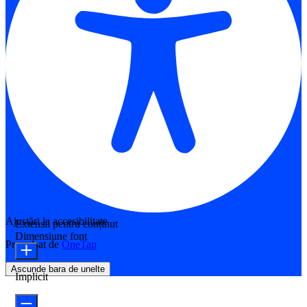
Ajustări la accesibilitate
Extensii pentru conținut
Dimensiune font
Propulsat de
OneTap
Ascunde bara de unelte
Implicit