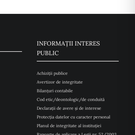
INFORMAȚII INTERES
PUBLIC
Achiziții publice
Avertizor de integritate
Bilanțuri contabile
Cod etic/deontologic/de conduită
Declarații de avere și de interese
Protecția datelor cu caracter personal
Planul de integritate al instituției
Rapoarte de aplicare a Legii nr. 52/2003