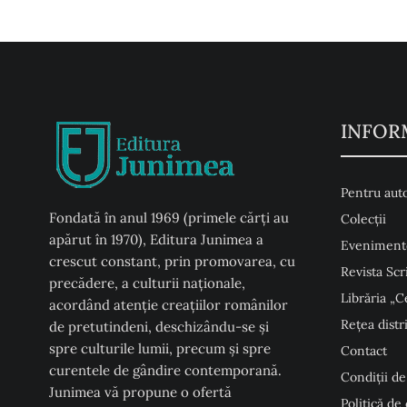
INFOR
Pentru auto
Fondată în anul 1969 (primele cărți au
Colecţii
apărut în 1970), Editura Junimea a
Eveniment
crescut constant, prin promovarea, cu
Revista Scr
precădere, a culturii naţionale,
Librăria „C
acordând atenţie creaţiilor românilor
Rețea distr
de pretutindeni, deschizându-se şi
spre culturile lumii, precum şi spre
Contact
curentele de gândire contemporană.
Condiţii de
Junimea vă propune o ofertă
Politică de