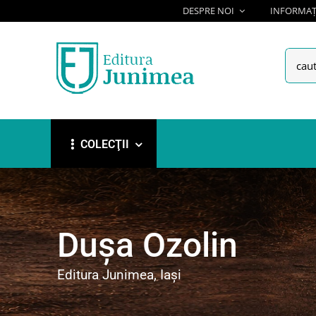
Skip
DESPRE NOI
INFORMAȚI
to
content
Searc
for:
COLECŢII
Dușa Ozolin
Editura Junimea, Iași