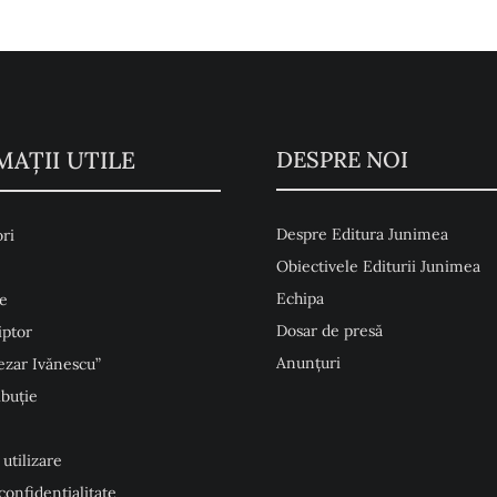
MAŢII UTILE
DESPRE NOI
Despre Editura Junimea
ri
Obiectivele Editurii Junimea
Echipa
e
Dosar de presă
iptor
Anunţuri
ezar Ivănescu”
ibuție
 utilizare
 confidențialitate