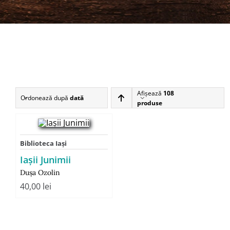
Afişează
108
Ordonează după
dată
produse
Biblioteca Iaşi
Iaşii Junimii
Dușa Ozolin
40,00
lei