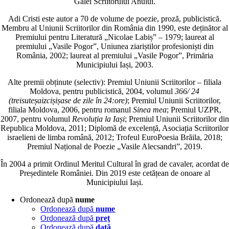
Galei Scriitorului Anului.
Adi Cristi este autor a 70 de volume de poezie, proză, publicistică.
Membru al Uniunii Scriitorilor din România din 1990, este deținător al
Premiului pentru Literatură „Nicolae Labiș” – 1979; laureat al
premiului „Vasile Pogor”, Uniunea ziariștilor profesioniști din
România, 2002; laureat al premiului „Vasile Pogor”, Primăria
Municipiului Iași, 2003.
Alte premii obținute (selectiv): Premiul Uniunii Scriitorilor – filiala
Moldova, pentru publicistică, 2004, volumul
366/ 24
(treisuteșaizcișișase de zile în 24:ore)
; Premiul Uniunii Scriitorilor,
filiala Moldova, 2006, pentru romanul
Sinea mea
; Premiul UZPR,
2007, pentru volumul
Revoluția la Iași
; Premiul Uniunii Scriitorilor din
Republica Moldova, 2011; Diplomă de excelență, Asociația Scriitorilor
israelieni de limba română, 2012; Trofeul EuroPoesia Brăila, 2018;
Premiul Național de Poezie „Vasile Alecsandri”, 2019.
În 2004 a primit Ordinul Meritul Cultural în grad de cavaler, acordat de
Președintele României. Din 2019 este cetățean de onoare al
Municipiului Iași.
Ordonează după
nume
Ordonează după
nume
Ordonează după
preţ
Ordonează după
dată