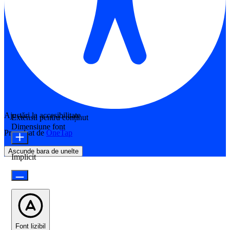
Ajustări la accesibilitate
Extensii pentru conținut
Dimensiune font
Propulsat de
OneTap
Ascunde bara de unelte
Implicit
Font lizibil