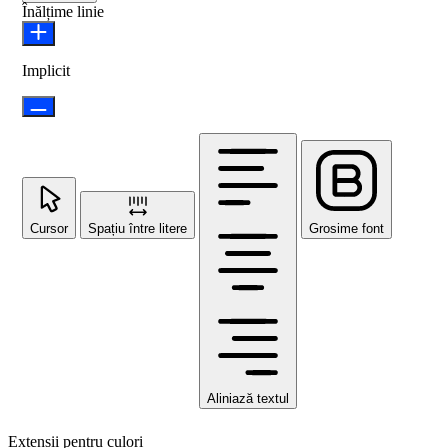
Înălțime linie
Implicit
Cursor
Spațiu între litere
Grosime font
Aliniază textul
Extensii pentru culori