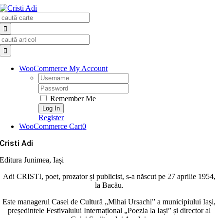
Skip
Search
to
for:
content
Search
for:
WooCommerce My Account
Username:
Password:
Remember Me
Register
WooCommerce Cart
0
Cristi Adi
Editura Junimea, Iași
Adi CRISTI, poet, prozator și publicist, s-a născut pe 27 aprilie 1954,
la Bacău.
Este managerul Casei de Cultură „Mihai Ursachi” a municipiului Iași,
președintele Festivalului Internațional „Poezia la Iași” și director al