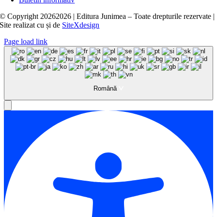
© Copyright
20262026 | Editura Junimea – Toate drepturile rezervate |
Site realizat cu
și
de
SiteXdesign
Page load link
Română