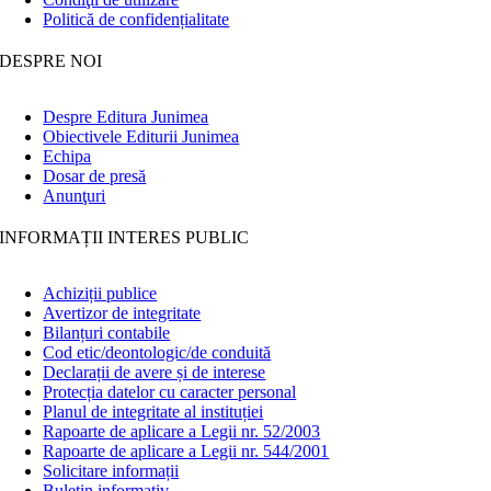
Politică de confidențialitate
DESPRE NOI
Despre Editura Junimea
Obiectivele Editurii Junimea
Echipa
Dosar de presă
Anunţuri
INFORMAȚII INTERES PUBLIC
Achiziții publice
Avertizor de integritate
Bilanțuri contabile
Cod etic/deontologic/de conduită
Declarații de avere și de interese
Protecția datelor cu caracter personal
Planul de integritate al instituției
Rapoarte de aplicare a Legii nr. 52/2003
Rapoarte de aplicare a Legii nr. 544/2001
Solicitare informații
Buletin informativ