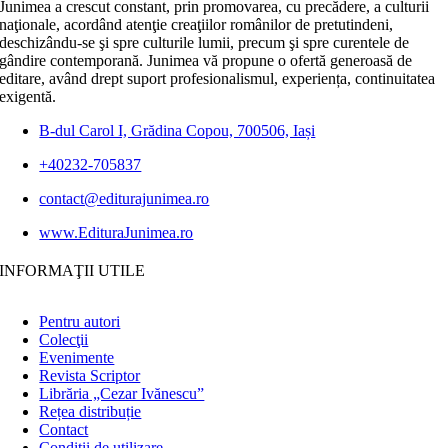
Junimea a crescut constant, prin promovarea, cu precădere, a culturii
naţionale, acordând atenţie creaţiilor românilor de pretutindeni,
deschizându-se şi spre culturile lumii, precum şi spre curentele de
gândire contemporană. Junimea vă propune o ofertă generoasă de
editare, având drept suport profesionalismul, experiența, continuitatea
exigentă.
B-dul Carol I, Grădina Copou, 700506, Iași
+40232-705837
contact@editurajunimea.ro
www.EdituraJunimea.ro
INFORMAŢII UTILE
Pentru autori
Colecţii
Evenimente
Revista Scriptor
Librăria „Cezar Ivănescu”
Rețea distribuție
Contact
Condiţii de utilizare