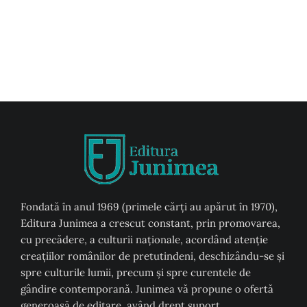
Fondată în anul 1969 (primele cărți au apărut în 1970),
Editura Junimea a crescut constant, prin promovarea,
cu precădere, a culturii naţionale, acordând atenţie
creaţiilor românilor de pretutindeni, deschizându-se şi
spre culturile lumii, precum şi spre curentele de
gândire contemporană. Junimea vă propune o ofertă
generoasă de editare, având drept suport