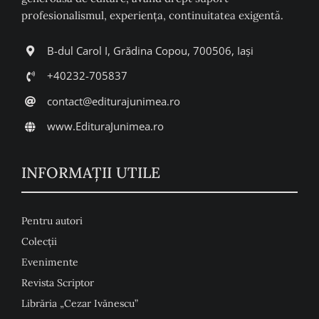
profesionalismul, experiența, continuitatea exigentă.
B-dul Carol I, Grădina Copou, 700506, Iași
+40232-705837
contact@editurajunimea.ro
www.EdituraJunimea.ro
INFORMAŢII UTILE
Pentru autori
Colecţii
Evenimente
Revista Scriptor
Librăria „Cezar Ivănescu”