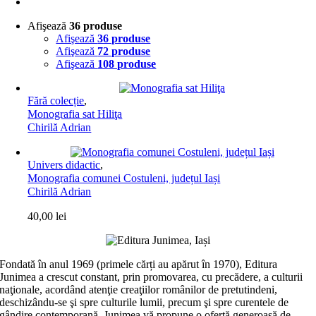
Afişează
36 produse
Afişează
36 produse
Afişează
72 produse
Afişează
108 produse
Fără colecție
,
Monografia sat Hiliţa
Chirilă Adrian
Univers didactic
,
Monografia comunei Costuleni, județul Iași
Chirilă Adrian
40,00
lei
Fondată în anul 1969 (primele cărți au apărut în 1970), Editura
Junimea a crescut constant, prin promovarea, cu precădere, a culturii
naţionale, acordând atenţie creaţiilor românilor de pretutindeni,
deschizându-se şi spre culturile lumii, precum şi spre curentele de
gândire contemporană. Junimea vă propune o ofertă generoasă de