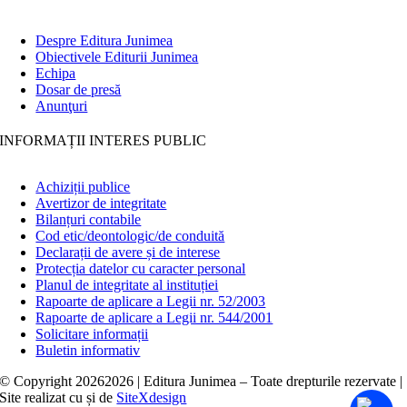
Despre Editura Junimea
Obiectivele Editurii Junimea
Echipa
Dosar de presă
Anunţuri
INFORMAȚII INTERES PUBLIC
Achiziții publice
Avertizor de integritate
Bilanțuri contabile
Cod etic/deontologic/de conduită
Declarații de avere și de interese
Protecția datelor cu caracter personal
Planul de integritate al instituției
Rapoarte de aplicare a Legii nr. 52/2003
Rapoarte de aplicare a Legii nr. 544/2001
Solicitare informații
Buletin informativ
© Copyright
20262026 | Editura Junimea – Toate drepturile rezervate |
Site realizat cu
și
de
SiteXdesign