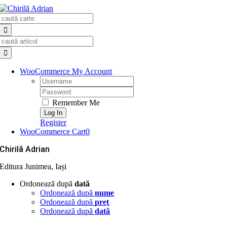
Skip
Search
to
for:
content
Search
for:
WooCommerce My Account
Username:
Password:
Remember Me
Register
WooCommerce Cart
0
Chirilă Adrian
Editura Junimea, Iași
Ordonează după
dată
Ordonează după
nume
Ordonează după
preţ
Ordonează după
dată