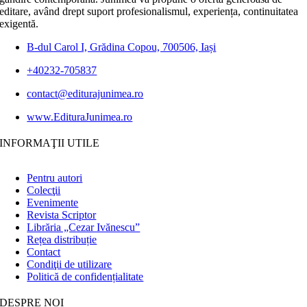
editare, având drept suport profesionalismul, experiența, continuitatea
exigentă.
B-dul Carol I, Grădina Copou, 700506, Iași
+40232-705837
contact@editurajunimea.ro
www.EdituraJunimea.ro
INFORMAŢII UTILE
Pentru autori
Colecţii
Evenimente
Revista Scriptor
Librăria „Cezar Ivănescu”
Rețea distribuție
Contact
Condiţii de utilizare
Politică de confidențialitate
DESPRE NOI