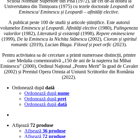
Scuola Normale Superiore din Pisa (1972), iar cel de-al doilea la
Universitatea din Timișoara (1975) cu tezele doctorale
Leopardi ed
Eminescu/ Eminescu și Leopardi – afinități elective
.
A publicat peste 100 de studii și articole științifice. Este autorul
volumelor
Eminescu şi Leopardi. Afinităţi elective
(1980),
Palingeneza
valorilor
(1982),
Literatură şi existenţă
(1998),
Repere eminesciene
(1999),
De la Eminescu la Nichita Stănescu
(2002),
Cioran și spiritul
romantic
(2019),
Lucian Blaga. Filosof și poet orfic
(2023).
Pentru activitatea sa de cercetare a primit numeroase distincții, printre
care Medalia comemorativă „150 de ani de la naşterea lui Mihai
Eminescu” (2000), Ordinul Național „Pentru Merit” în grad de Cavaler
(2002) și Premiul Opera Omnia al Uniunii Scriitorilor din România
(2022).
Ordonează după
dată
Ordonează după
nume
Ordonează după
preţ
Ordonează după
dată
Afişează
72 produse
Afişează
36 produse
Afişează
72 produse