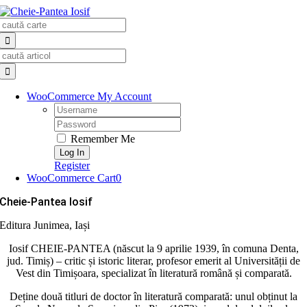
Skip
Search
to
for:
content
Search
for:
WooCommerce My Account
Username:
Password:
Remember Me
Register
WooCommerce Cart
0
Cheie-Pantea Iosif
Editura Junimea, Iași
Iosif CHEIE-PANTEA (născut la 9 aprilie 1939, în comuna Denta,
jud. Timiș) – critic și istoric literar, profesor emerit al Universității de
Vest din Timișoara, specializat în literatură română și comparată.
Deține două titluri de doctor în literatură comparată: unul obținut la