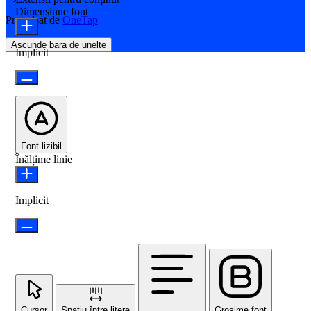
Dimensiune font
Propulsat de
OneTap
Ascunde bara de unelte
Implicit
Font lizibil
Înălțime linie
Implicit
Cursor
Spațiu între litere
Grosime font