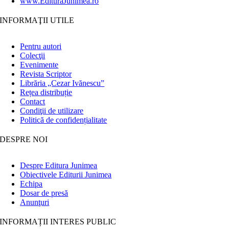
www.EdituraJunimea.ro
INFORMAŢII UTILE
Pentru autori
Colecţii
Evenimente
Revista Scriptor
Librăria „Cezar Ivănescu”
Rețea distribuție
Contact
Condiţii de utilizare
Politică de confidențialitate
DESPRE NOI
Despre Editura Junimea
Obiectivele Editurii Junimea
Echipa
Dosar de presă
Anunţuri
INFORMAȚII INTERES PUBLIC