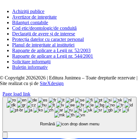
Achiziții publice
Avertizor de integritate
Bilanțuri contabile
Cod etic/deontologic/de conduită
Declarații de avere și de interese
Protecția datelor cu caracter personal
Planul de integritate al instituției
Rapoarte de aplicare a Legii nr. 52/2003
Rapoarte de aplicare a Legii nr. 544/2001
Solicitare informații
Buletin informativ
© Copyright
20262026 | Editura Junimea – Toate drepturile rezervate |
Site realizat cu
și
de
SiteXdesign
Page load link
Română