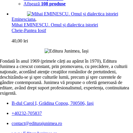
Afişează
108 produse
Eminesciana
,
Mihai EMINESCU. Omul și dialectica istoriei
Cheie-Pantea Iosif
40,00
lei
Fondată în anul 1969 (primele cărți au apărut în 1970), Editura
Junimea a crescut constant, prin promovarea, cu precădere, a culturii
naţionale, acordând atenţie creaţiilor românilor de pretutindeni,
deschizându-se şi spre culturile lumii, precum şi spre curentele de
gândire contemporană. Junimea vă propune o ofertă generoasă de
editare, având drept suport profesionalismul, experiența, continuitatea
exigentă.
B-dul Carol I, Grădina Copou, 700506, Iași
+40232-705837
contact@editurajunimea.ro