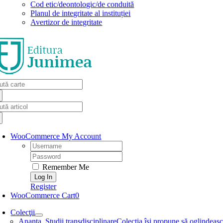
Cod etic/deontologic/de conduită
Planul de integritate al instituției
Avertizor de integritate
arch
:
arch
:
WooCommerce My Account
Username:
Password:
Remember Me
Register
WooCommerce Cart
0
Colecţii
Ananta. Studii transdisciplinare
Colecţia își propune să oglindească