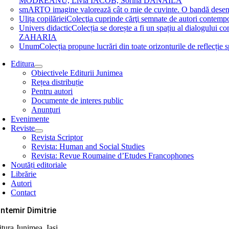
MODREANU, Livia IACOB, Sorina DĂNĂILĂ
smART
O imagine valorează cât o mie de cuvinte. O bandă des
Ulița copilăriei
Colecţia cuprinde cărţi semnate de autori contem
Univers didactic
Colecția se dorește a fi un spațiu al dialogului 
ZAHARIA
Unum
Colecția propune lucrări din toate orizonturile de refle
Editura
Obiectivele Editurii Junimea
Rețea distribuție
Pentru autori
Documente de interes public
Anunţuri
Evenimente
Reviste
Revista Scriptor
Revista: Human and Social Studies
Revista: Revue Roumaine d’Etudes Francophones
Noutăți editoriale
Librărie
Autori
Contact
ntemir Dimitrie
itura Junimea, Iași