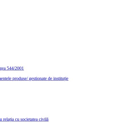
egea 544/2001
entele produse/ gestionate de instituție
relația cu societatea civilă