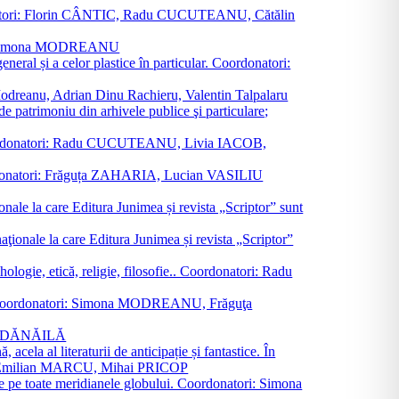
oordonatori: Florin CÂNTIC, Radu CUCUTEANU, Cătălin
INTE, Simona MODREANU
eneral și a celor plastice în particular. Coordonatori:
a Modreanu, Adrian Dinu Rachieru, Valentin Talpalaru
de patrimoniu din arhivele publice şi particulare;
ală. Coordonatori: Radu CUCUTEANU, Livia IACOB,
 Coordonatori: Frăguța ZAHARIA, Lucian VASILIU
ionale la care Editura Junimea și revista „Scriptor” sunt
 naţionale la care Editura Junimea și revista „Scriptor”
logie, etică, religie, filosofie.. Coordonatori: Radu
versal. Coordonatori: Simona MODREANU, Frăguţa
rina DĂNĂILĂ
 acela al literaturii de anticipație și fantastice. În
tori: Emilian MARCU, Mihai PRICOP
 de pe toate meridianele globului. Coordonatori: Simona