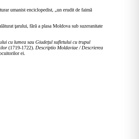
urar umanist enciclopedist, „un erudit de faimă
alăturat ţarului, fără a plasa Moldova sub suzeranitate
lui cu lumea sau Giudeţul sufletului cu trupul
ilor
(1719-1722).
Descriptio Moldaviae / Descrierea
cuitorilor ei.