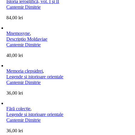
Istoria ieroglifică, vol. I şi II
Cantemir Dimitrie
84,00
lei
Mnemosyne
,
Descriptio Moldaviae
Cantemir Dimitrie
40,00
lei
Memoria clepsidrei
,
Legende şi istorioare orientale
Cantemir Dimitrie
36,00
lei
Fără colecție
,
Legende şi istorioare orientale
Cantemir Dimitrie
36,00
lei