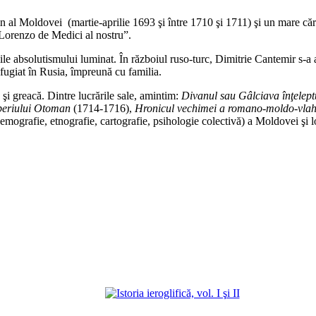
al Moldovei (martie-aprilie 1693 şi între 1710 şi 1711) şi un mare cărt
Lorenzo de Medici al nostru”.
ile absolutismului luminat. În războiul ruso-turc, Dimitrie Cantemir s-a 
efugiat în Rusia, împreună cu familia.
şi greacă. Dintre lucrările sale, amintim:
Divanul sau Gâlciava înţeleptu
Imperiului Otoman
(1714-1716),
Hronicul vechimei a romano-moldo-vlah
mografie, etnografie, cartografie, psihologie colectivă) a Moldovei şi lo