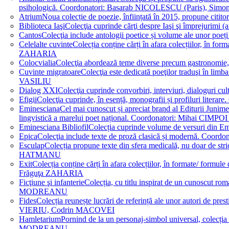
psihologică. Coordonatori: Basarab NICOLESCU (Paris), 
Atrium
Noua colecție de poezie, înființată în 2015, propune ci
Biblioteca Iaşi
Colecţia cuprinde cărţi despre Iaşi şi împrejurim
Cantos
Colecţia include antologii poetice și volume ale unor 
Celelalte cuvinte
Colecția conține cărți în afara colecțiilor, în f
ZAHARIA
Colocvialia
Colecţia abordează teme diverse precum gastronomie, 
Cuvinte migratoare
Colecţia este dedicată poeţilor traduşi în li
VASILIU
Dialog XXI
Colecţia cuprinde convorbiri, interviuri, dialogur
Efigii
Colecţia cuprinde, în esență, monografii și profiluri lit
Eminesciana
Cel mai cunoscut și apreciat brand al Editurii Junim
lingvistică a marelui poet național. Coordonatori: Miha
Eminesciana Bibliofil
Colecția cuprinde volume de versuri din
Epica
Colecţia include texte de proză clasică și modernă. C
Esculap
Colecția propune texte din sfera medicală, nu doar de str
HATMANU
Exit
Colecția conține cărți în afara colecțiilor, în formate/ for
Frăguţa ZAHARIA
Ficţiune şi infanterie
Colecția, cu titlu inspirat de un cunoscut
MODREANU
Fides
Colecția reunește lucrări de referință ale unor autori de pres
VIERIU, Codrin MACOVEI
Hamletarium
Pornind de la un personaj-simbol universal, colecția
MODREANU