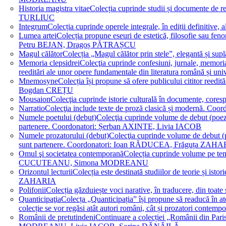
Historia magistra vitae
Colecția cuprinde studii și documente de 
TURLIUC
Integrum
Colecția cuprinde operele integrale, în ediții defini
Lumea artei
Colecția propune eseuri de estetică, filosofie sau feno
Petru BEJAN, Dragoș PĂTRAȘCU
Magul călător
Colecția „Magul călător prin stele”, elegantă și su
Memoria clepsidrei
Colecţia cuprinde confesiuni, jurnale, memorial
reeditări ale unor opere fundamentale din literatura română 
Mnemosyne
Colecția își propune să ofere publicului cititor re
Bogdan CREȚU
Mousaion
Colecţia cuprinde istorie culturală în documente, cor
Narratio
Colecţia include texte de proză clasică și modernă
Numele poetului (debut)
Colecţia cuprinde volume de debut (poezie)
partenere. Coordonatori: Șerban AXINTE, Livia IACOB
Numele prozatorului (debut)
Colecţia cuprinde volume de debut (pro
sunt partenere. Coordonatori: Ioan RĂDUCEA, Frăguța ZAH
Omul şi societatea contemporană
Colecția cuprinde volume pe teme
CUCUTEANU, Simona MODREANU
Orizontul lecturii
Colecția este destinată studiilor de teorie și i
ZAHARIA
Polifonii
Colecția găzduiește voci narative, în traducere, din 
Quanticipaţia
Colecța „Quanticipația” își propune să readucă în atenți
colecție se vor regăsi atât autori români, cât și prozatori cont
Românii de pretutindeni
Continuare a colecției „Românii din Paris