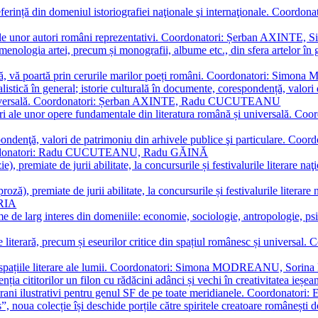
referință din domeniul istoriografiei naţionale şi internaţionale. C
tive, ale unor autori români reprezentativi. Coordonatori: Șerban AX
menologia artei, precum și monografii, albume etc., din sfera artelor în g
plă, vă poartă prin cerurile marilor poeți români. Coordonatori: Simon
istică în general; istorie culturală în documente, corespondență, valori 
și universală. Coordonatori: Șerban AXINTE, Radu CUCUTEANU
editări ale unor opere fundamentale din literatura română și univers
espondenţă, valori de patrimoniu din arhivele publice şi particulare.
. Coordonatori: Radu CUCUTEANU, Radu GĂINĂ
, premiate de jurii abilitate, la concursurile și festivalurile literare naţ
ză), premiate de jurii abilitate, la concursurile și festivalurile literare
ARIA
 de larg interes din domeniile: economie, sociologie, antropologie, psiho
storie literară, precum și eseurilor critice din spațiul românesc și uni
toate spațiile literare ale lumii. Coordonatori: Simona MODREANU, So
a cititorilor un filon cu rădăcini adânci și vechi în creativitatea ieșeană,
emporani ilustrativi pentru genul SF de pe toate meridianele. Coordona
”, noua colecție își deschide porțile către spiritele creatoare românești