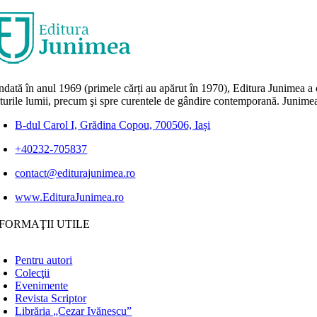
dată în anul 1969 (primele cărți au apărut în 1970), Editura Junimea a c
lturile lumii, precum şi spre curentele de gândire contemporană. Junimea
B-dul Carol I, Grădina Copou, 700506, Iași
+40232-705837
contact@editurajunimea.ro
www.EdituraJunimea.ro
FORMAŢII UTILE
Pentru autori
Colecţii
Evenimente
Revista Scriptor
Librăria „Cezar Ivănescu”