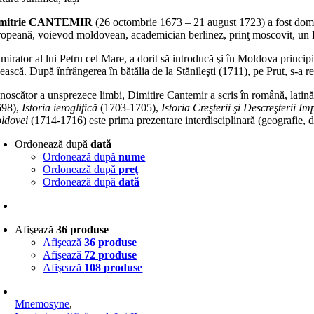
mitrie CANTEMIR
(26 octombrie 1673 – 21 august 1723) a fost domn 
ropeană, voievod moldovean, academician berlinez, prinţ moscovit, un 
irator al lui Petru cel Mare, a dorit să introducă şi în Moldova principi
ească. După înfrângerea în bătălia de la Stănileşti (1711), pe Prut, s-a r
noscător a unsprezece limbi, Dimitire Cantemir a scris în română, latină 
698),
Istoria ieroglifică
(1703-1705),
Istoria Creşterii şi Descreşterii 
ldovei
(1714-1716) este prima prezentare interdisciplinară (geografie, de
Ordonează după
dată
Ordonează după
nume
Ordonează după
preţ
Ordonează după
dată
Afişează
36 produse
Afişează
36 produse
Afişează
72 produse
Afişează
108 produse
Mnemosyne
,