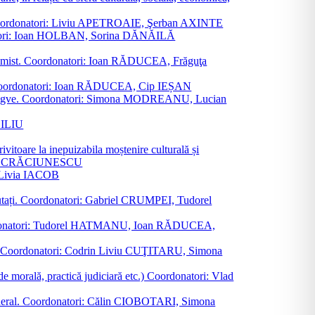
ane. Coordonatori: Liviu APETROAIE, Şerban AXINTE
ordonatori: Ioan HOLBAN, Sorina DĂNĂILĂ
al junimist. Coordonatori: Ioan RĂDUCEA, Frăguţa
 etc. Coordonatori: Ioan RĂDUCEA, Cip IEȘAN
ţii bilingve. Coordonatori: Simona MODREANU, Lucian
ASILIU
vitoare la inepuizabila moștenire culturală și
iliu CRĂCIUNESCU
, Livia IACOB
reputați. Coordonatori: Gabriel CRUMPEI, Tudorel
st. Coordonatori: Tudorel HATMANU, Ioan RĂDUCEA,
ană. Coordonatori: Codrin Liviu CUŢITARU, Simona
e de morală, practică judiciară etc.) Coordonatori: Vlad
în general. Coordonatori: Călin CIOBOTARI, Simona