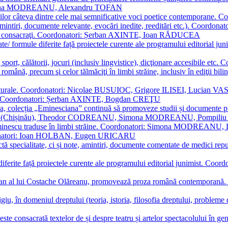
Simona MODREANU, Alexandru TOFAN
titorilor câteva dintre cele mai semnificative voci poetice contempor
i (amintiri, documente relevante, evocări inedite, reeditări etc.). Co
poeți consacraţi. Coordonatori: Șerban AXINTE, Ioan RĂDUCEA
ormate/ formule diferite față proiectele curente ale programului editori
sport, călătorii, jocuri (inclusiv lingvistice), dicţionare accesibile
mba română, precum şi celor tălmăciţi în limbi străine, inclusiv în edi
i culturale. Coordonatori: Nicolae BUSUIOC, Grigore ILISEI, Lucian V
erare. Coordonatori: Șerban AXINTE, Bogdan CREŢU
ea, colecția „Eminesciana” continuă să promoveze studii și documente pri
i CIMPOI (Chișinău), Theodor CODREANU, Simona MODREANU, Pomp
 Eminescu traduse în limbi străine. Coordonatori: Simona MODREANU
oordonatori: Ioan HOLBAN, Eugen URICARU
ictă specialitate, ci și note, amintiri, documente comentate de medici 
mule diferite față proiectele curente ale programului editorial junimi
 roman al lui Costache Olăreanu, promovează proza română contempor
tigiu, în domeniul dreptului (teoria, istoria, filosofia dreptului, problem
 este consacrată textelor de și despre teatru și artelor spectacolului 