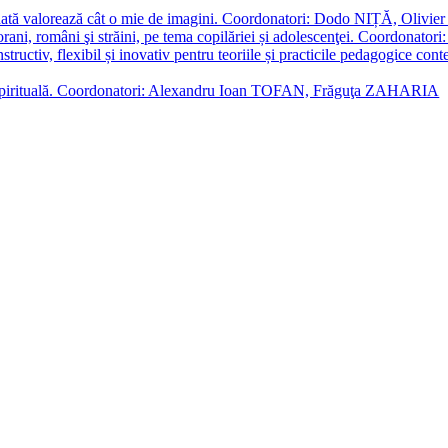
enată valorează cât o mie de imagini. Coordonatori: Dodo NIȚĂ, Oli
porani, români şi străini, pe tema copilăriei și adolescenţei. Coordo
constructiv, flexibil și inovativ pentru teoriile și practicile pedagogi
cție spirituală. Coordonatori: Alexandru Ioan TOFAN, Frăguţa ZAHARIA