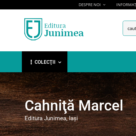
Skip
DESPRE NOI
INFORMAȚI
to
content
Searc
for:
COLECŢII
Cahniţă Marcel
Editura Junimea, Iași