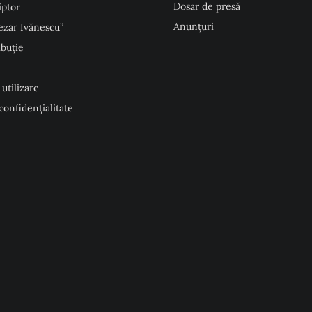
Dosar de presă
iptor
Anunţuri
ezar Ivănescu”
ibuție
 utilizare
 confidențialitate