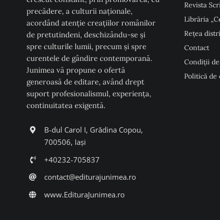
Revista Scr
precădere, a culturii naţionale,
Librăria „C
acordând atenţie creaţiilor românilor
Rețea distr
de pretutindeni, deschizându-se şi
spre culturile lumii, precum şi spre
Contact
curentele de gândire contemporană.
Condiţii de
Junimea vă propune o ofertă
Politică de
generoasă de editare, având drept
suport profesionalismul, experiența,
continuitatea exigentă.
B-dul Carol I, Grădina Copou,
700506, Iași
+40232-705837
contact@editurajunimea.ro
www.EdituraJunimea.ro