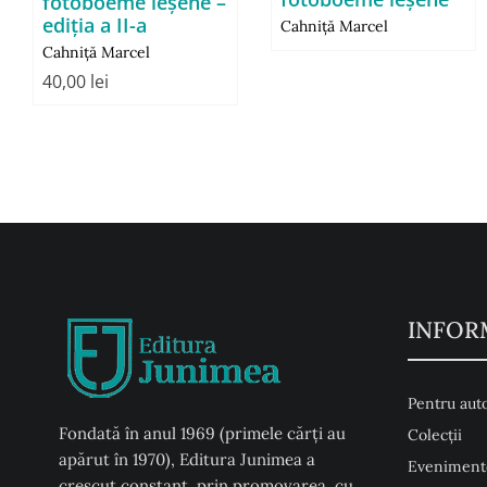
fotoboeme ieşene –
ediţia a II-a
Cahniţă Marcel
Cahniţă Marcel
40,00
lei
INFOR
Pentru auto
Fondată în anul 1969 (primele cărți au
Colecţii
apărut în 1970), Editura Junimea a
Eveniment
crescut constant, prin promovarea, cu