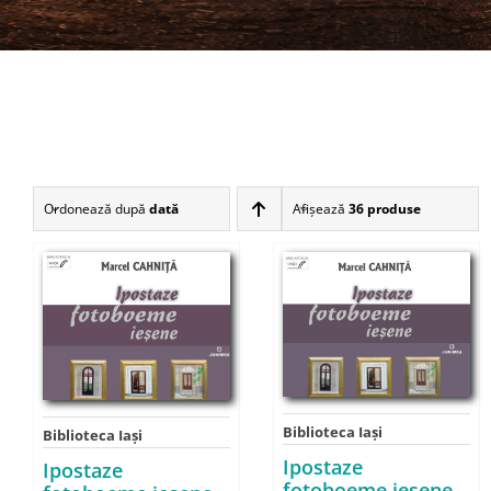
Ordonează după
dată
Afişează
36 produse
Biblioteca Iaşi
Biblioteca Iaşi
Ipostaze
Ipostaze
fotoboeme ieşene