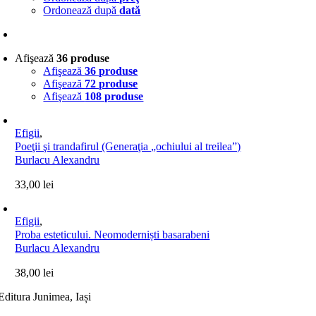
Ordonează după
dată
Afişează
36 produse
Afişează
36 produse
Afişează
72 produse
Afişează
108 produse
Efigii
,
Poeţii şi trandafirul (Generaţia „ochiului al treilea”)
Burlacu Alexandru
33,00
lei
Efigii
,
Proba esteticului. Neomoderniști basarabeni
Burlacu Alexandru
38,00
lei