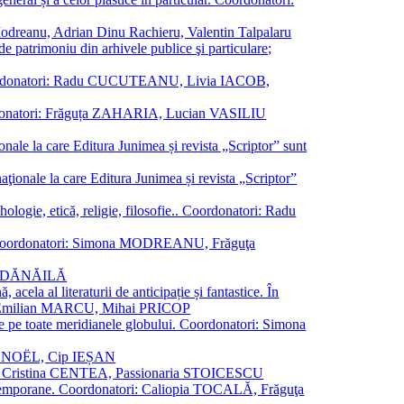
a Modreanu, Adrian Dinu Rachieru, Valentin Talpalaru
de patrimoniu din arhivele publice şi particulare;
ală. Coordonatori: Radu CUCUTEANU, Livia IACOB,
 Coordonatori: Frăguța ZAHARIA, Lucian VASILIU
ionale la care Editura Junimea și revista „Scriptor” sunt
 naţionale la care Editura Junimea și revista „Scriptor”
logie, etică, religie, filosofie.. Coordonatori: Radu
versal. Coordonatori: Simona MODREANU, Frăguţa
rina DĂNĂILĂ
 acela al literaturii de anticipație și fantastice. În
tori: Emilian MARCU, Mihai PRICOP
 de pe toate meridianele globului. Coordonatori: Simona
vier NOËL, Cip IEȘAN
natori: Cristina CENTEA, Passionaria STOICESCU
ce contemporane. Coordonatori: Caliopia TOCALĂ, Frăguţa