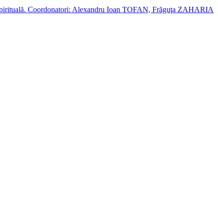
cție spirituală. Coordonatori: Alexandru Ioan TOFAN, Frăguţa ZAHARIA