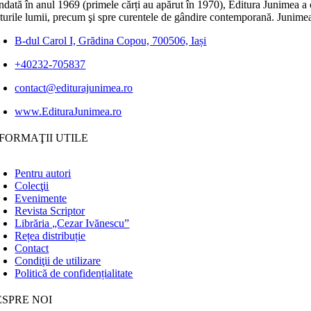
dată în anul 1969 (primele cărți au apărut în 1970), Editura Junimea a c
lturile lumii, precum şi spre curentele de gândire contemporană. Junimea
B-dul Carol I, Grădina Copou, 700506, Iași
+40232-705837
contact@editurajunimea.ro
www.EdituraJunimea.ro
FORMAŢII UTILE
Pentru autori
Colecţii
Evenimente
Revista Scriptor
Librăria „Cezar Ivănescu”
Rețea distribuție
Contact
Condiţii de utilizare
Politică de confidențialitate
ESPRE NOI