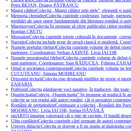
Petru BEJAN, Dragoș PĂTRAȘCU
Magul călător
Colecția „Magul călător prin stele”, elegantă și su
Memoria clepsidrei
Colecţia cuprinde confesiuni, jurnale, memorial
reeditări ale unor opere fundamentale din literatura română 
Mnemosyne
Colecția își propune să ofere publicului cititor re
Bogdan CREȚU
Mousaion
Colecţia cuprinde istorie culturală în documente, cor
Narratio
Colecţia include texte de proză clasică și modernă
Numele poetului (debut)
Colecţia cuprinde volume de debut (poezie)
partenere. Coordonatori: Șerban AXINTE, Livia IACOB
Numele prozatorului (debut)
Colecţia cuprinde volume de debut (pro
sunt partenere. Coordonatori: Ioan RĂDUCEA, Frăguța ZAH
Omul şi societatea contemporană
Colecția cuprinde volume pe teme
CUCUTEANU, Simona MODREANU
Orizontul lecturii
Colecția este destinată studiilor de teorie și i
ZAHARIA
Polifonii
Colecția găzduiește voci narative, în traducere, din 
Quanticipaţia
Colecța „Quanticipația” își propune să readucă în atenți
colecție se vor regăsi atât autori români, cât și prozatori cont
Românii de pretutindeni
Continuare a colecției „Românii din Paris
MODREANU, Livia IACOB, Sorina DĂNĂILĂ
smART
O imagine valorează cât o mie de cuvinte. O bandă des
Ulița copilăriei
Colecţia cuprinde cărţi semnate de autori contem
Univers didactic
Colecția se dorește a fi un spațiu al dialogului 