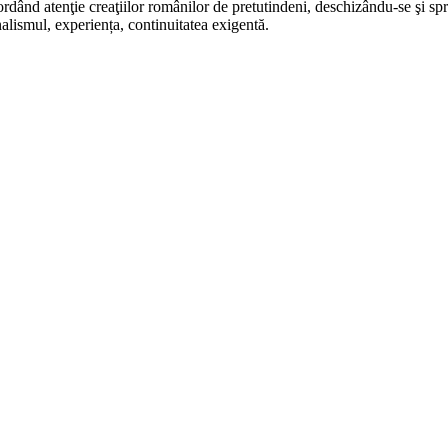
rdând atenţie creaţiilor românilor de pretutindeni, deschizându-se şi sp
alismul, experiența, continuitatea exigentă.