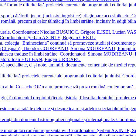
ormate/ formule diferite față proiectele curente ale programului editori
sport, călătorii, jocuri (inclusiv lingvistice), dicţionare accesibile
mba română, precum şi celor tălmăciţi în limbi străine, inclusiv în edi
i culturale. Coordonatori: Nicolae BUSUIOC, Grigore ILISEI, Lucian V
erare. Coordonatori: Șerban AXINTE, Bogdan CREŢU
ea, colecția „Eminesciana” continuă să promoveze studii și documente pri
i CIMPOI (Chișinău), Theodor CODREANU, Simona MODREANU, Pomp
 Eminescu traduse în limbi străine. Coordonatori: Simona MODREANU
oordonatori: Ioan HOLBAN, Eugen URICARU
ictă specialitate, ci și note, amintiri, documente comentate de medici 
mule diferite față proiectele curente ale programului editorial junimi
 roman al lui Costache Olăreanu, promovează proza română contempor
tigiu, în domeniul dreptului (teoria, istoria, filosofia dreptului, problem
 este consacrată textelor de și despre teatru și artelor spectacolului 
referință din domeniul istoriografiei naţionale şi internaţionale. C
tive, ale unor autori români reprezentativi. Coordonatori: Șerban AX
menologia artei, precum și monografii, albume etc., din sfera artelor în g