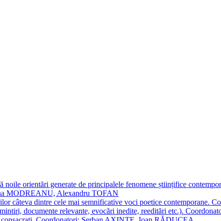
 noile orientări generate de principalele fenomene științifice contempora
Simona MODREANU, Alexandru TOFAN
titorilor câteva dintre cele mai semnificative voci poetice contempor
i (amintiri, documente relevante, evocări inedite, reeditări etc.). Co
poeți consacraţi. Coordonatori: Șerban AXINTE, Ioan RĂDUCEA