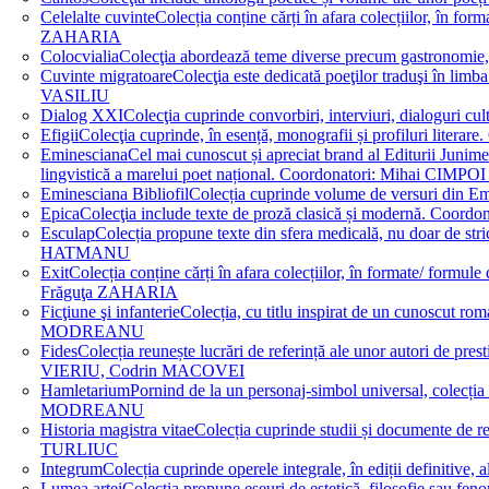
Celelalte cuvinte
Colecția conține cărți în afara colecțiilor, în f
ZAHARIA
Colocvialia
Colecţia abordează teme diverse precum gastronomie, 
Cuvinte migratoare
Colecţia este dedicată poeţilor traduşi în li
VASILIU
Dialog XXI
Colecţia cuprinde convorbiri, interviuri, dialogur
Efigii
Colecţia cuprinde, în esență, monografii și profiluri lit
Eminesciana
Cel mai cunoscut și apreciat brand al Editurii Junim
lingvistică a marelui poet național. Coordonatori: Miha
Eminesciana Bibliofil
Colecția cuprinde volume de versuri din
Epica
Colecţia include texte de proză clasică și modernă. C
Esculap
Colecția propune texte din sfera medicală, nu doar de str
HATMANU
Exit
Colecția conține cărți în afara colecțiilor, în formate/ for
Frăguţa ZAHARIA
Ficţiune şi infanterie
Colecția, cu titlu inspirat de un cunoscut
MODREANU
Fides
Colecția reunește lucrări de referință ale unor autori de pres
VIERIU, Codrin MACOVEI
Hamletarium
Pornind de la un personaj-simbol universal, colecția
MODREANU
Historia magistra vitae
Colecția cuprinde studii și documente de 
TURLIUC
Integrum
Colecția cuprinde operele integrale, în ediții defini
Lumea artei
Colecția propune eseuri de estetică, filosofie sau feno