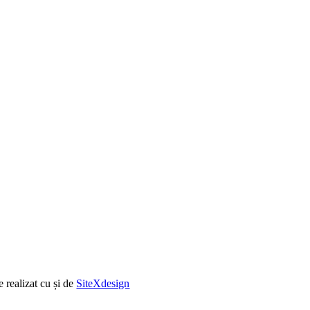
e realizat cu
și
de
SiteXdesign