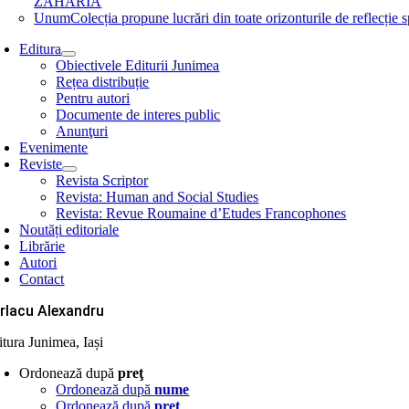
ZAHARIA
Unum
Colecția propune lucrări din toate orizonturile de refle
Editura
Obiectivele Editurii Junimea
Rețea distribuție
Pentru autori
Documente de interes public
Anunţuri
Evenimente
Reviste
Revista Scriptor
Revista: Human and Social Studies
Revista: Revue Roumaine d’Etudes Francophones
Noutăți editoriale
Librărie
Autori
Contact
rlacu Alexandru
itura Junimea, Iași
Ordonează după
preţ
Ordonează după
nume
Ordonează după
preţ