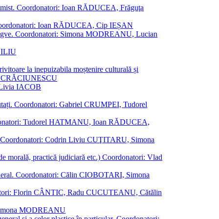
al junimist. Coordonatori: Ioan RĂDUCEA, Frăguţa
 etc. Coordonatori: Ioan RĂDUCEA, Cip IEȘAN
ţii bilingve. Coordonatori: Simona MODREANU, Lucian
ASILIU
vitoare la inepuizabila moștenire culturală și
iliu CRĂCIUNESCU
, Livia IACOB
reputați. Coordonatori: Gabriel CRUMPEI, Tudorel
st. Coordonatori: Tudorel HATMANU, Ioan RĂDUCEA,
ană. Coordonatori: Codrin Liviu CUŢITARU, Simona
e de morală, practică judiciară etc.) Coordonatori: Vlad
în general. Coordonatori: Călin CIOBOTARI, Simona
oordonatori: Florin CÂNTIC, Radu CUCUTEANU, Cătălin
INTE, Simona MODREANU
eneral și a celor plastice în particular. Coordonatori: