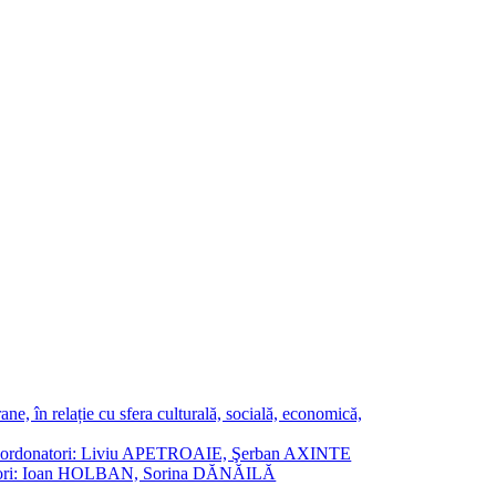
ne, în relație cu sfera culturală, socială, economică,
ane. Coordonatori: Liviu APETROAIE, Şerban AXINTE
ordonatori: Ioan HOLBAN, Sorina DĂNĂILĂ