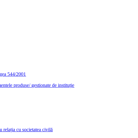
egea 544/2001
entele produse/ gestionate de instituție
relația cu societatea civilă