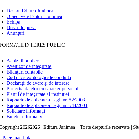
Despre Editura Junimea
Obiectivele Editurii Junimea
Echipa
Dosar de presă
Anunţuri
FORMAȚII INTERES PUBLIC
Achiziții publice
Avertizor de integritate
Bilanțuri contabile
Cod etic/deontologic/de conduită
Declarații de avere și de interese
Protecția datelor cu caracter personal
Planul de integritate al instituției
Rapoarte de aplicare a Legii nr. 52/2003
Rapoarte de aplicare a Legii nr. 544/2001
Solicitare informații
Buletin informativ
Copyright
20262026 | Editura Junimea – Toate drepturile rezervate | Sit
Page load link