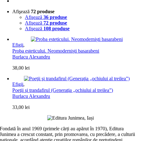
Afişează
72 produse
Afişează
36 produse
Afişează
72 produse
Afişează
108 produse
Efigii
,
Proba esteticului. Neomoderniști basarabeni
Burlacu Alexandru
38,00
lei
Efigii
,
Poeţii şi trandafirul (Generaţia „ochiului al treilea”)
Burlacu Alexandru
33,00
lei
Fondată în anul 1969 (primele cărți au apărut în 1970), Editura
Junimea a crescut constant, prin promovarea, cu precădere, a culturii
naţionale, acordând atenţie creaţiilor românilor de pretutindeni,