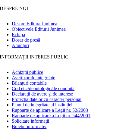
DESPRE NOI
Despre Editura Junimea
Obiectivele Editurii Junimea
Echipa
Dosar de presă
Anunţuri
INFORMAȚII INTERES PUBLIC
Achiziții publice
Avertizor de integritate
Bilanțuri contabile
Cod etic/deontologic/de conduită
Declarații de avere și de interese
Protecția datelor cu caracter personal
Planul de integritate al instituției
Rapoarte de aplicare a Legii nr. 52/2003
Rapoarte de aplicare a Legii nr. 544/2001
Solicitare informații
Buletin informativ