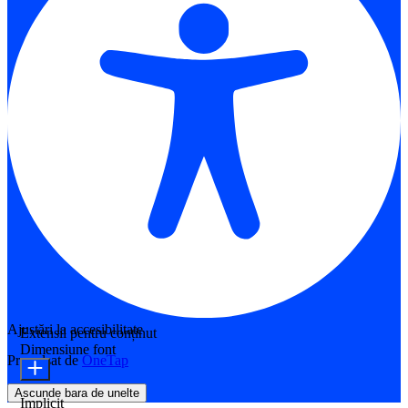
Ajustări la accesibilitate
Extensii pentru conținut
Dimensiune font
Propulsat de
OneTap
Ascunde bara de unelte
Implicit