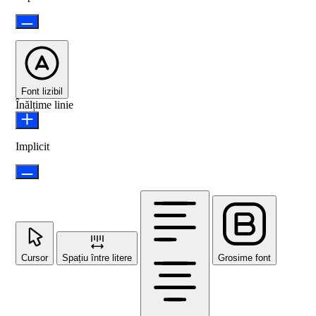
Font lizibil
Înălțime linie
Implicit
Cursor
Spațiu între litere
Grosime font