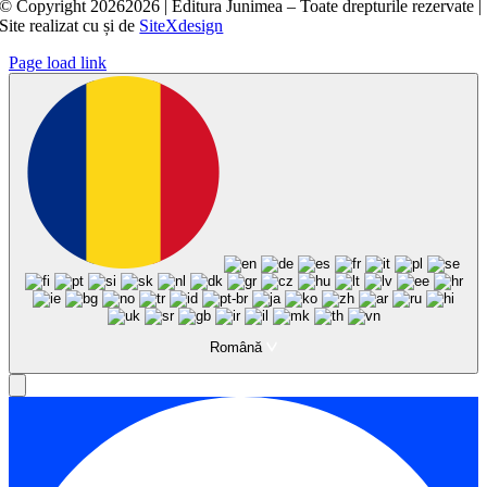
© Copyright
20262026 | Editura Junimea – Toate drepturile rezervate |
Site realizat cu
și
de
SiteXdesign
Page load link
Română