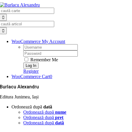
Skip
Search
to
for:
content
Search
for:
WooCommerce My Account
Username:
Password:
Remember Me
Register
WooCommerce Cart
0
Burlacu Alexandru
Editura Junimea, Iași
Ordonează după
dată
Ordonează după
nume
Ordonează după
preţ
Ordonează după
dată