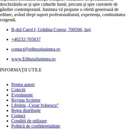
deschizându-se şi spre culturile lumii, precum şi spre curentele de
gândire contemporană. Junimea vă propune o ofertă generoasă de
editare, având drept suport profesionalismul, experiența, continuitatea
exigentă.
B-dul Carol I, Grădina Copou, 700506, Iași
+40232-705837
contact@editurajunimea.ro
www.EdituraJunimea.ro
INFORMAŢII UTILE
Pentru autori
Colecţii
Evenimente
Revista Scriptor
Librăria „Cezar Ivănescu”
Rețea distribuție
Contact
Condiţii de utilizare
Politică de confidențialitate