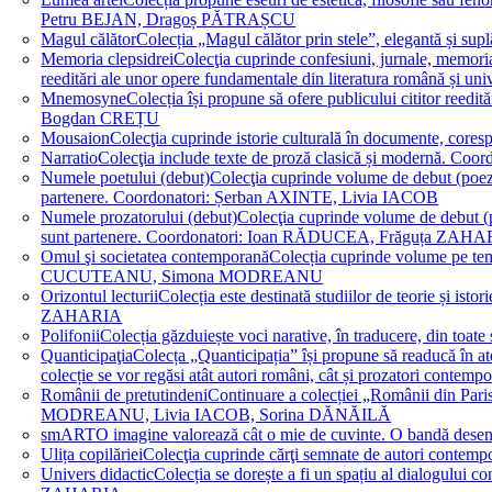
Petru BEJAN, Dragoș PĂTRAȘCU
Magul călător
Colecția „Magul călător prin stele”, elegantă și su
Memoria clepsidrei
Colecţia cuprinde confesiuni, jurnale, memorial
reeditări ale unor opere fundamentale din literatura română 
Mnemosyne
Colecția își propune să ofere publicului cititor re
Bogdan CREȚU
Mousaion
Colecţia cuprinde istorie culturală în documente, cor
Narratio
Colecţia include texte de proză clasică și modernă
Numele poetului (debut)
Colecţia cuprinde volume de debut (poezie)
partenere. Coordonatori: Șerban AXINTE, Livia IACOB
Numele prozatorului (debut)
Colecţia cuprinde volume de debut (pro
sunt partenere. Coordonatori: Ioan RĂDUCEA, Frăguța ZAH
Omul şi societatea contemporană
Colecția cuprinde volume pe teme
CUCUTEANU, Simona MODREANU
Orizontul lecturii
Colecția este destinată studiilor de teorie și i
ZAHARIA
Polifonii
Colecția găzduiește voci narative, în traducere, din 
Quanticipaţia
Colecța „Quanticipația” își propune să readucă în atenți
colecție se vor regăsi atât autori români, cât și prozatori cont
Românii de pretutindeni
Continuare a colecției „Românii din Paris
MODREANU, Livia IACOB, Sorina DĂNĂILĂ
smART
O imagine valorează cât o mie de cuvinte. O bandă des
Ulița copilăriei
Colecţia cuprinde cărţi semnate de autori contem
Univers didactic
Colecția se dorește a fi un spațiu al dialogului 