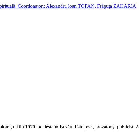
cție spirituală. Coordonatori: Alexandru Ioan TOFAN, Frăguţa ZAHARIA
alomiţa. Din 1970 locuieşte în Buzău. Este poet, prozator şi publicist. A