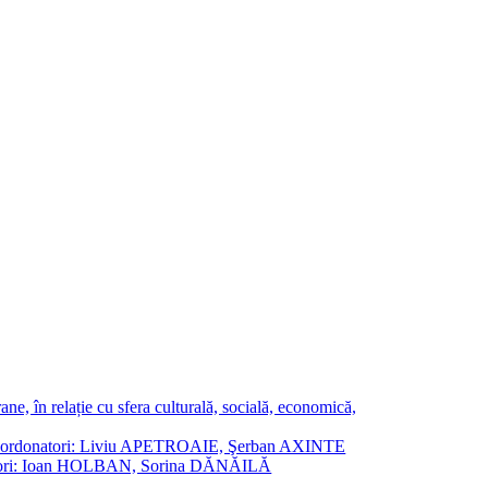
ne, în relație cu sfera culturală, socială, economică,
ane. Coordonatori: Liviu APETROAIE, Şerban AXINTE
ordonatori: Ioan HOLBAN, Sorina DĂNĂILĂ