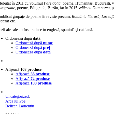
debutat în 2011 cu volumul
Pareidolia
, poeme, Humanitas, Bucureşti, v
irograme
, poeme, Editgraph, Buzău, iar în 2015
selfie cu Dumnezeu
, 
publicat grupaje de poeme în reviste precum:
România literară, Luceafă
gazin
etc.
zii ale sale au fost traduse în engleză, spaniolă şi catalană.
Ordonează după
dată
Ordonează după
nume
Ordonează după
preţ
Ordonează după
dată
Afişează
108 produse
Afişează
36 produse
Afişează
72 produse
Afişează
108 produse
Uncategorized
,
Arca lui Poe
Belizan Laurențiu