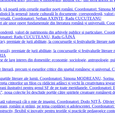
plă, vă poartă prin cerurile marilor poeți români. Coordonatori: Simon
istică în general; istorie culturală în documente, corespondență, valori 
și universală. Coordonatori: Șerban AXINTE, Radu CUCUTEANU
editări ale unor opere fundamentale din literatura română și univers
espondenţă, valori de patrimoniu din arhivele publice şi particulare.
. Coordonatori: Radu CUCUTEANU, Radu GĂINĂ
, premiate de jurii abilitate, la concursurile și festivalurile literare naţ
ză), premiate de jurii abilitate, la concursurile și festivalurile literare
ARIA
 de larg interes din domeniile: economie, sociologie, antropologie, psiho
storie literară, precum și eseurilor critice din spațiul românesc și uni
toate spațiile literare ale lumii. Coordonatori: Simona MODREANU, So
a cititorilor un filon cu rădăcini adânci și vechi în creativitatea ieșeană,
emporani ilustrativi pentru genul SF de pe toate meridianele. Coordona
”, noua colecție își deschide porțile către spiritele creatoare românești
enată valorează cât o mie de imagini. Coordonatori: Dodo NIȚĂ, Oli
porani, români şi străini, pe tema copilăriei și adolescenţei. Coordo
constructiv, flexibil și inovativ pentru teoriile și practicile pedagogi