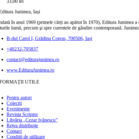
33,00
lei
dată în anul 1969 (primele cărți au apărut în 1970), Editura Junimea a c
lturile lumii, precum şi spre curentele de gândire contemporană. Junimea
B-dul Carol I, Grădina Copou, 700506, Iași
+40232-705837
contact@editurajunimea.ro
www.EdituraJunimea.ro
FORMAŢII UTILE
Pentru autori
Colecţii
Evenimente
Revista Scriptor
Librăria „Cezar Ivănescu”
Rețea distribuție
Contact
Condiţii de utilizare