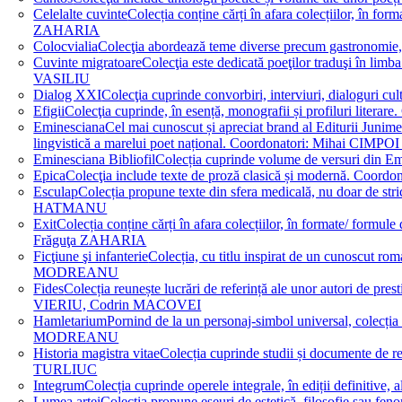
Celelalte cuvinte
Colecția conține cărți în afara colecțiilor, în f
ZAHARIA
Colocvialia
Colecţia abordează teme diverse precum gastronomie, 
Cuvinte migratoare
Colecţia este dedicată poeţilor traduşi în li
VASILIU
Dialog XXI
Colecţia cuprinde convorbiri, interviuri, dialogur
Efigii
Colecţia cuprinde, în esență, monografii și profiluri lit
Eminesciana
Cel mai cunoscut și apreciat brand al Editurii Junim
lingvistică a marelui poet național. Coordonatori: Miha
Eminesciana Bibliofil
Colecția cuprinde volume de versuri din
Epica
Colecţia include texte de proză clasică și modernă. C
Esculap
Colecția propune texte din sfera medicală, nu doar de str
HATMANU
Exit
Colecția conține cărți în afara colecțiilor, în formate/ for
Frăguţa ZAHARIA
Ficţiune şi infanterie
Colecția, cu titlu inspirat de un cunoscut
MODREANU
Fides
Colecția reunește lucrări de referință ale unor autori de pres
VIERIU, Codrin MACOVEI
Hamletarium
Pornind de la un personaj-simbol universal, colecția
MODREANU
Historia magistra vitae
Colecția cuprinde studii și documente de 
TURLIUC
Integrum
Colecția cuprinde operele integrale, în ediții defini
Lumea artei
Colecția propune eseuri de estetică, filosofie sau feno