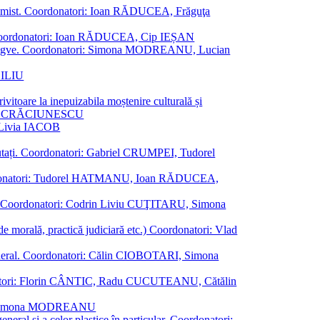
al junimist. Coordonatori: Ioan RĂDUCEA, Frăguţa
 etc. Coordonatori: Ioan RĂDUCEA, Cip IEȘAN
ţii bilingve. Coordonatori: Simona MODREANU, Lucian
ASILIU
vitoare la inepuizabila moștenire culturală și
iliu CRĂCIUNESCU
, Livia IACOB
reputați. Coordonatori: Gabriel CRUMPEI, Tudorel
st. Coordonatori: Tudorel HATMANU, Ioan RĂDUCEA,
ană. Coordonatori: Codrin Liviu CUŢITARU, Simona
e de morală, practică judiciară etc.) Coordonatori: Vlad
în general. Coordonatori: Călin CIOBOTARI, Simona
oordonatori: Florin CÂNTIC, Radu CUCUTEANU, Cătălin
INTE, Simona MODREANU
eneral și a celor plastice în particular. Coordonatori: