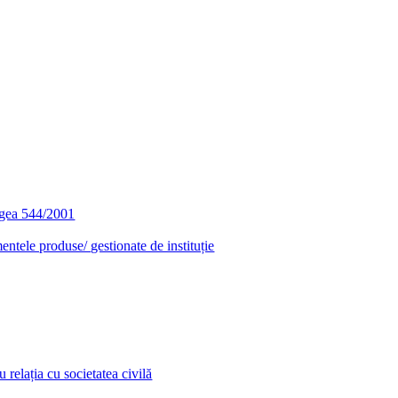
egea 544/2001
entele produse/ gestionate de instituție
relația cu societatea civilă