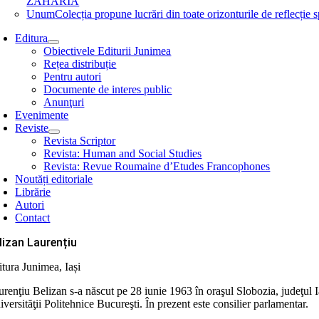
ZAHARIA
Unum
Colecția propune lucrări din toate orizonturile de refle
Editura
Obiectivele Editurii Junimea
Rețea distribuție
Pentru autori
Documente de interes public
Anunţuri
Evenimente
Reviste
Revista Scriptor
Revista: Human and Social Studies
Revista: Revue Roumaine d’Etudes Francophones
Noutăți editoriale
Librărie
Autori
Contact
lizan Laurențiu
itura Junimea, Iași
renţiu Belizan s-a născut pe 28 iunie 1963 în oraşul Slobozia, judeţul I
versităţii Politehnice Bucureşti. În prezent este consilier parlamentar.