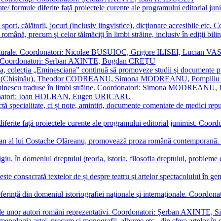
ormate/ formule diferite față proiectele curente ale programului editori
sport, călătorii, jocuri (inclusiv lingvistice), dicţionare accesibile
mba română, precum şi celor tălmăciţi în limbi străine, inclusiv în edi
i culturale. Coordonatori: Nicolae BUSUIOC, Grigore ILISEI, Lucian V
erare. Coordonatori: Șerban AXINTE, Bogdan CREŢU
ea, colecția „Eminesciana” continuă să promoveze studii și documente pri
i CIMPOI (Chișinău), Theodor CODREANU, Simona MODREANU, Pomp
 Eminescu traduse în limbi străine. Coordonatori: Simona MODREANU
oordonatori: Ioan HOLBAN, Eugen URICARU
ictă specialitate, ci și note, amintiri, documente comentate de medici 
mule diferite față proiectele curente ale programului editorial junimi
 roman al lui Costache Olăreanu, promovează proza română contempor
tigiu, în domeniul dreptului (teoria, istoria, filosofia dreptului, problem
 este consacrată textelor de și despre teatru și artelor spectacolului 
referință din domeniul istoriografiei naţionale şi internaţionale. C
tive, ale unor autori români reprezentativi. Coordonatori: Șerban AX
menologia artei, precum și monografii, albume etc., din sfera artelor în g