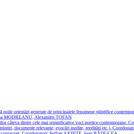
 noile orientări generate de principalele fenomene științifice contempora
Simona MODREANU, Alexandru TOFAN
titorilor câteva dintre cele mai semnificative voci poetice contempor
i (amintiri, documente relevante, evocări inedite, reeditări etc.). Co
poeți consacraţi. Coordonatori: Șerban AXINTE, Ioan RĂDUCEA