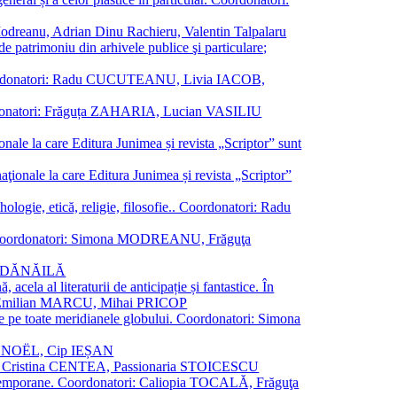
a Modreanu, Adrian Dinu Rachieru, Valentin Talpalaru
de patrimoniu din arhivele publice şi particulare;
ală. Coordonatori: Radu CUCUTEANU, Livia IACOB,
 Coordonatori: Frăguța ZAHARIA, Lucian VASILIU
ionale la care Editura Junimea și revista „Scriptor” sunt
 naţionale la care Editura Junimea și revista „Scriptor”
logie, etică, religie, filosofie.. Coordonatori: Radu
versal. Coordonatori: Simona MODREANU, Frăguţa
rina DĂNĂILĂ
 acela al literaturii de anticipație și fantastice. În
tori: Emilian MARCU, Mihai PRICOP
 de pe toate meridianele globului. Coordonatori: Simona
vier NOËL, Cip IEȘAN
natori: Cristina CENTEA, Passionaria STOICESCU
ce contemporane. Coordonatori: Caliopia TOCALĂ, Frăguţa