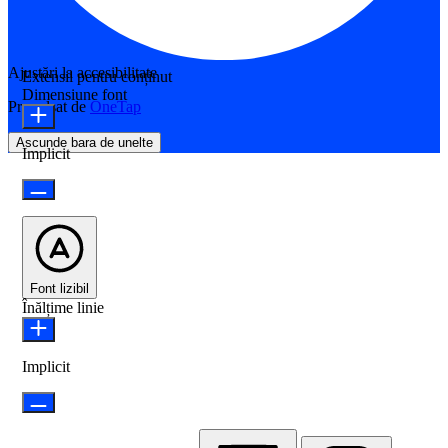
Ajustări la accesibilitate
Extensii pentru conținut
Dimensiune font
Propulsat de
OneTap
Ascunde bara de unelte
Implicit
Font lizibil
Înălțime linie
Implicit