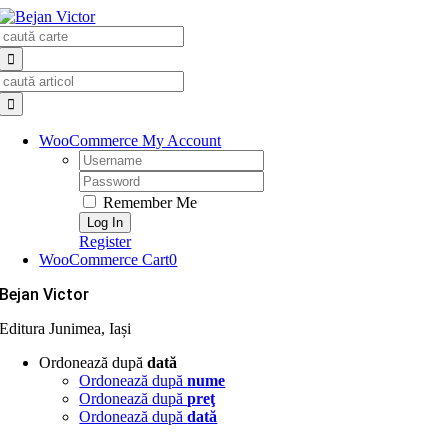
Skip
Search
to
for:
content
Search
for:
WooCommerce My Account
Username:
Password:
Remember Me
Register
WooCommerce Cart
0
Bejan Victor
Editura Junimea, Iași
Ordonează după
dată
Ordonează după
nume
Ordonează după
preţ
Ordonează după
dată