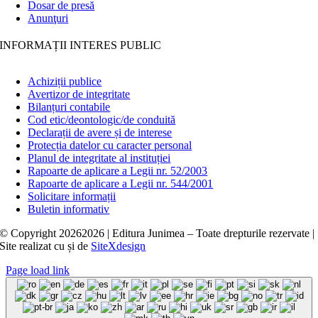
Dosar de presă
Anunţuri
INFORMAȚII INTERES PUBLIC
Achiziții publice
Avertizor de integritate
Bilanțuri contabile
Cod etic/deontologic/de conduită
Declarații de avere și de interese
Protecția datelor cu caracter personal
Planul de integritate al instituției
Rapoarte de aplicare a Legii nr. 52/2003
Rapoarte de aplicare a Legii nr. 544/2001
Solicitare informații
Buletin informativ
© Copyright
20262026 | Editura Junimea – Toate drepturile rezervate |
Site realizat cu
și
de
SiteXdesign
Page load link