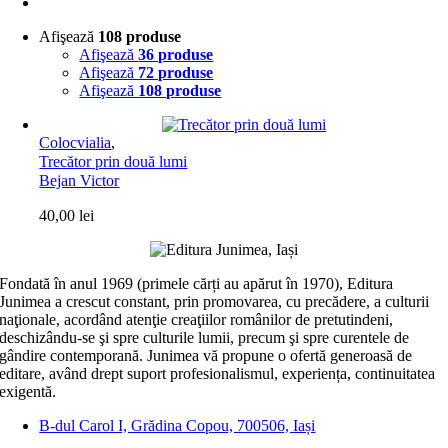
Afişează
108 produse
Afişează
36 produse
Afişează
72 produse
Afişează
108 produse
Colocvialia
,
Trecător prin două lumi
Bejan Victor
40,00
lei
Fondată în anul 1969 (primele cărți au apărut în 1970), Editura
Junimea a crescut constant, prin promovarea, cu precădere, a culturii
naţionale, acordând atenţie creaţiilor românilor de pretutindeni,
deschizându-se şi spre culturile lumii, precum şi spre curentele de
gândire contemporană. Junimea vă propune o ofertă generoasă de
editare, având drept suport profesionalismul, experiența, continuitatea
exigentă.
B-dul Carol I, Grădina Copou, 700506, Iași