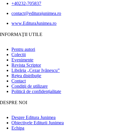
+40232-705837
contact@editurajunimea.ro
www.EdituraJunimea.ro
INFORMAŢII UTILE
Pentru autori
Colecţii
Evenimente
Revista Scriptor
Librăria „Cezar Ivănescu”
Rețea distribuție
Contact
Condiţii de utilizare
Politică de confidențialitate
DESPRE NOI
Despre Editura Junimea
Obiectivele Editurii Junimea
Echipa