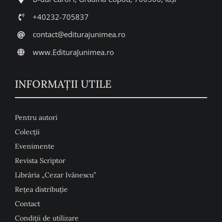
+40232-705837
contact@editurajunimea.ro
www.EdituraJunimea.ro
INFORMAŢII UTILE
Pentru autori
Colecţii
Evenimente
Revista Scriptor
Librăria „Cezar Ivănescu”
Rețea distribuție
Contact
Condiţii de utilizare