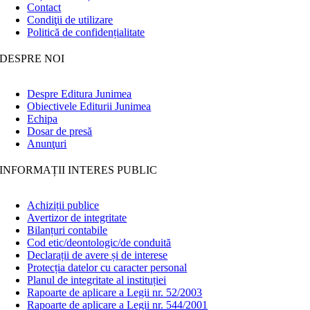
Contact
Condiţii de utilizare
Politică de confidențialitate
DESPRE NOI
Despre Editura Junimea
Obiectivele Editurii Junimea
Echipa
Dosar de presă
Anunţuri
INFORMAȚII INTERES PUBLIC
Achiziții publice
Avertizor de integritate
Bilanțuri contabile
Cod etic/deontologic/de conduită
Declarații de avere și de interese
Protecția datelor cu caracter personal
Planul de integritate al instituției
Rapoarte de aplicare a Legii nr. 52/2003
Rapoarte de aplicare a Legii nr. 544/2001