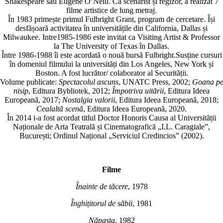
Shakespeare sau Eugene O’Neill. Ca scenarist și regizor, a realizat 7
filme artistice de lung metraj.
În 1983 primește primul Fulbright Grant, program de cercetare. Își
desfă­șoară activitatea în universitățile din California, Dallas și
Milwaukee. Intre1985-1986 este invitat ca Visiting Artist & Professor
la The University of Texas în Dallas.
Între 1986-1988 îi este acordată o nouă bursă Fulbright.Susține cursuri
în domeniul filmului la univer­sități din Los Angeles, New York și
Boston. A fost lucrător/ colaborator al Securității.
Volume publicate:
Spectacolul ascuns
, UNATC Press, 2002;
Goana p
nisip
, Editura Bybliotek, 2012;
Împotriva uitării
, Editura Ideea
Europeană, 2017;
Nostalgia valorii
, Editura Ideea Europeană, 2018;
Cealaltă scenă
, Editura Ideea Europeană, 2020.
În 2014 i-a fost acordat titlul Doctor Honoris Causa al Universității
Naționale de Arta Teatrală și Cinematografică „I.L. Caragiale”,
București; Ordinul Național „Serviciul Credincios” (2002).
Filme
Înainte de tăcere
, 1978
Înghițitorul de săbii
, 1981
Năpasta
, 1982