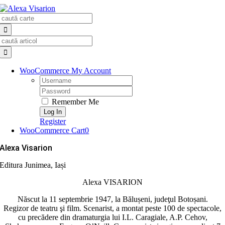
Skip
Search
to
for:
content
Search
for:
WooCommerce My Account
Username:
Password:
Remember Me
Register
WooCommerce Cart
0
Alexa Visarion
Editura Junimea, Iași
Alexa VISARION
Născut la 11 septembrie 1947, la Bălușeni, judeţul Botoșani.
Regizor de teatru şi film. Scenarist, a montat peste 100 de spectacole,
cu precădere din dra­maturgia lui I.L. Caragiale, A.P. Cehov,