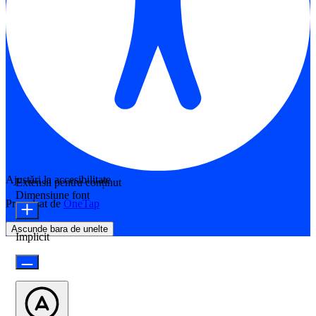
Ajustări la accesibilitate
Extensii pentru conținut
Dimensiune font
Propulsat de
OneTap
Ascunde bara de unelte
Implicit