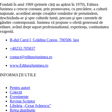
Fondată în anul 1969 (primele cărți au apărut în 1970), Editura
Junimea a crescut constant, prin promovarea, cu precădere, a culturii
naţionale, acordând atenţie creaţiilor românilor de pretutindeni,
deschizându-se şi spre culturile lumii, precum şi spre curentele de
gândire contemporană. Junimea vă propune o ofertă generoasă de
editare, având drept suport profesionalismul, experiența, continuitatea
exigentă.
B-dul Carol I, Grădina Copou, 700506, Iași
+40232-705837
contact@editurajunimea.ro
www.EdituraJunimea.ro
INFORMAŢII UTILE
Pentru autori
Colecţii
Evenimente
Revista Scriptor
Librăria „Cezar Ivănescu”
Rețea distribuție